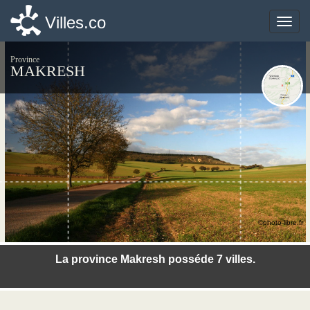
Villes.co
Villes.co
Toggle
Toggle
naviga
naviga
Province
MAKRESH
©photo-libre.fr
La province Makresh posséde 7 villes.