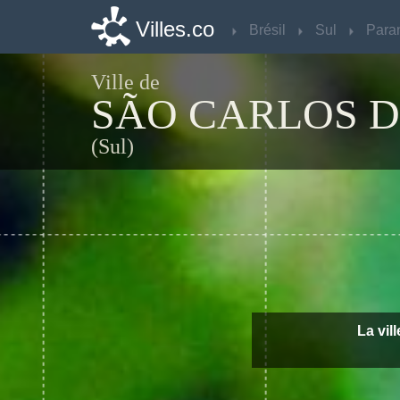
Villes.co
Villes.co
Brésil
Brésil
Sul
Sul
Para
Para
Ville de
SÃO CARLOS D
(Sul)
La vil