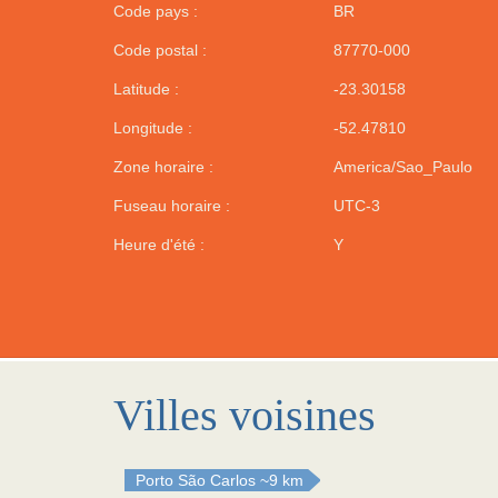
Code pays :
BR
Code postal :
87770-000
Latitude :
-23.30158
Longitude :
-52.47810
Zone horaire :
America/Sao_Paulo
Fuseau horaire :
UTC-3
Heure d'été :
Y
Villes voisines
Porto São Carlos
~9 km