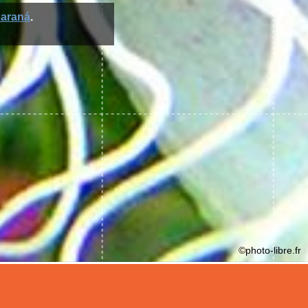
araná
.
©photo-libre.fr