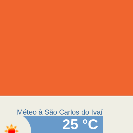
Méteo à São Carlos do Ivaí
25 °C