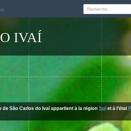
ná
ná
O IVAÍ
le de São Carlos do Ivaí appartient à la région
Sul
et à l'état
P