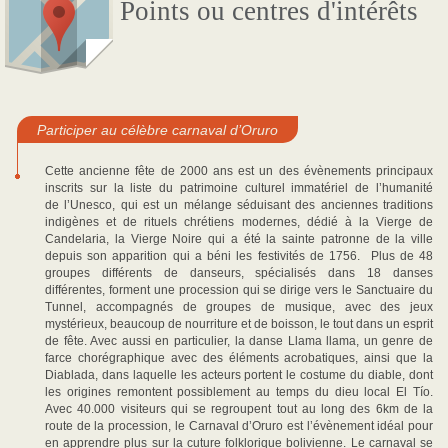
Points ou centres d'intérêts
Participer au célèbre carnaval d’Oruro
Cette ancienne fête de 2000 ans est un des évènements principaux
inscrits sur la liste du patrimoine culturel immatériel de l’humanité
de l’Unesco, qui est un mélange séduisant des anciennes traditions
indigènes et de rituels chrétiens modernes, dédié à la Vierge de
Candelaria, la Vierge Noire qui a été la sainte patronne de la ville
depuis son apparition qui a béni les festivités de 1756. Plus de 48
groupes différents de danseurs, spécialisés dans 18 danses
différentes, forment une procession qui se dirige vers le Sanctuaire du
Tunnel, accompagnés de groupes de musique, avec des jeux
mystérieux, beaucoup de nourriture et de boisson, le tout dans un esprit
de fête. Avec aussi en particulier, la danse Llama llama, un genre de
farce chorégraphique avec des éléments acrobatiques, ainsi que la
Diablada, dans laquelle les acteurs portent le costume du diable, dont
les origines remontent possiblement au temps du dieu local El Tío.
Avec 40.000 visiteurs qui se regroupent tout au long des 6km de la
route de la procession, le Carnaval d’Oruro est l’évènement idéal pour
en apprendre plus sur la cuture folklorique bolivienne. Le carnaval se