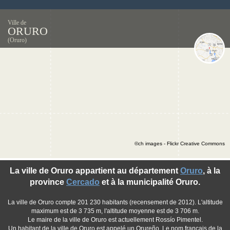
Ville de
ORURO
(Oruro)
©ch images - Flickr Creative Commons
La ville de Oruro appartient au département
Oruro
, à la
province
Cercado
et à la municipalité Oruro.
La ville de Oruro compte 201 230 habitants (recensement de 2012). L'altitude
maximum est de 3 735 m, l'altitude moyenne est de 3 706 m.
Le maire de la ville de Oruro est actuellement Rossío Pimentel.
Un habitant de la ville de Oruro est appelé un Orureño. Le nom français de la