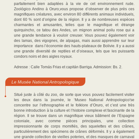
parfaitement bien adaptées à la vie de cet environnement rude.
Zoológico Andino à Oruro,vous propose d’observer de plus près ces
magnifiques créatures, avec environ 80 différents animaux individuels,
dont 60 % sont d’origine de la région. Il y a de nombreuses espèces
charmantes et amusantes, telles que le magnifique et étrange
quirquincho, ce tatou des Andes, un mignon animal poilu rose qui a
une grande tendance à vouloir creuser. Vous pouvez également voir
des lamas, des vigognes, de alpagas, mais aussi apprendre sur leur
importance dans l’économie des hauts-plateaux de Bolivie. Il y a aussi
une grande diversité de reptiles et d’oiseaux, tels que les puissants
condors noirs et des aigles royaux.
Adresse : Calle Tomás Frias et capitán Barriga. Admission: Bs. 2.
Le Musée National Antropologique
Situé juste à côté du zoo, de sorte que vous pouvez facilement visiter
les deux dans la journée, le ‘Museo National Antropologico'se
concentre sur l’ethnographie et le folklore d’Oruro, et c’est une très
bonne introduction à la culture et l’histoire complexe et fascinante de la
région. Il se trouve dans un magnifique vieux bâtiment de l’Espagne
coloniale, avec comme pièces principales, une collection
impressionnante de corps momifiés, des squelettes et des crânes,
particulièrement des spécimens de crânes déformés. Il y a également
une grande collection de vieilles poteries, et des masques de carnaval