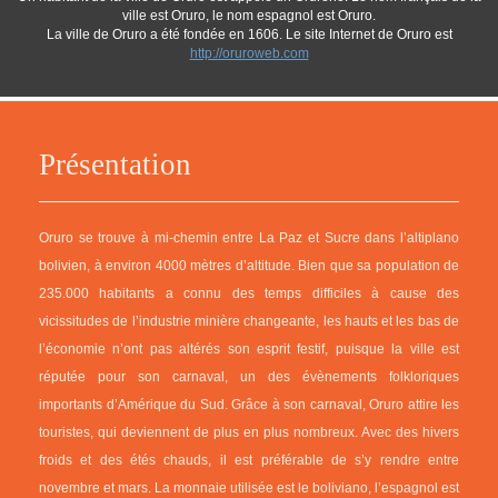
ville est Oruro, le nom espagnol est Oruro.
La ville de Oruro a été fondée en 1606. Le site Internet de Oruro est
http://oruroweb.com
Présentation
Oruro se trouve à mi-chemin entre La Paz et Sucre dans l’altiplano
bolivien, à environ 4000 mètres d’altitude. Bien que sa population de
235.000 habitants a connu des temps difficiles à cause des
vicissitudes de l’industrie minière changeante, les hauts et les bas de
l’économie n’ont pas altérés son esprit festif, puisque la ville est
réputée pour son carnaval, un des évènements folkloriques
importants d’Amérique du Sud. Grâce à son carnaval, Oruro attire les
touristes, qui deviennent de plus en plus nombreux. Avec des hivers
froids et des étés chauds, il est préférable de s’y rendre entre
novembre et mars. La monnaie utilisée est le boliviano, l’espagnol est