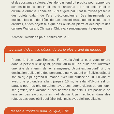
et des costumes colorés, c’est donc un endroit propice pour apprendre
sur les histoires, les traditions et l’artisanat qui rend cette tradition
culturelle vibrante. Fondé en 1959 et géré par l’Etat, le musée présente
des objets datant de l’ère précolombienne. Des instruments de
musique tels que des flûtes de pan, des petites statues et sculptures de
divinités, et des objets tels que des outils en pierre et des bijoux des
cultures Wancarani, Chiripa et Chipaya y sont également exposés.
Adresse : Avenida Spain. Admission: Bs. 5.
Le salar d’Uyuni, le désert de sel le plus grand du monde
Prenez le train avec Empresa Ferroviaria Andina pour vous rendre
dans la petite ville d’Uyuni, perdue au milieu de nulle part. Autrefois
une ville de chemin de fer ennuyeuse, Uyuni est aujourd’hui une
destination obligatoire des personnes qui voyagent en Bolivie, grâce à
son salar, le plus grand du monde. Avec une surface de 10.000 km², et
avec une profondeur allant jusqu’à 10 m, le salar d’Uyuni est un
paradis pour les photographes, avec ses lagons claires et lumineux,
ses grottes, ses volcans et ses horizons sans fin. Il est possible de
réserver des excursions en 4x4 depuis Uyuni, et loger dans des
refuges basiques où il peut faire froid, mais avec ciel inoubliable.
Passer la frontière pour Iquique, Chili