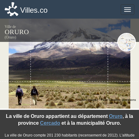
Villes.co
Villes.co
Toggle
Toggle
naviga
naviga
Ville de
ORURO
(Oruro)
©ch images - Flickr Creative Commons
La ville de Oruro appartient au département
Oruro
, à la
province
Cercado
et à la municipalité Oruro.
La ville de Oruro compte 201 230 habitants (recensement de 2012). L'altitude