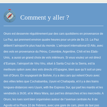
Comment y aller ?
Oruro est desservie régulièrement par des cars quotidiens en provenance de
La Paz, qui prennent environ quatre heures pour un prix de Bs 15. La Paz
détient l’aéroport le plus haut du monde. L’aéroport international El Alto, avec
des vols en provenance du Pérou, Colombie, Argentine, Chili et les Etats-
Unis, a aussi un grand choix de vols intérieurs. Si vous voulez un vol direct
d’Europe, l’aéroport de Viru Viru, situé à Santa Cruz de la Sierra, est la
meilleure option avec des vols directs d’Espagne, bien que qu’il soit un peu
loin d’Oruro. En voyageant de Bolivie, il y a des cars qui relient Oruro avec
des villes telles que Cochabamba, Uyuni et Challapata, et il y a des trains
longues-distances vers Uyuni, with the Expreso Sur, qui part les mardis et les
vendredis à 3h30, et le Wara Wara, qui part les dimanches et les mercredis. A
Oruro, les rues sont bien organisées autour de l’avenue centrale Av. 6 de
Agosto et la Plaza 10 de Febrero, avec une gare de cars, plein de taxi pas