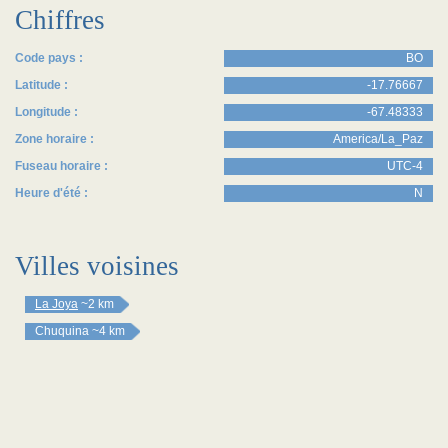
Chiffres
Code pays :
BO
Latitude :
-17.76667
Longitude :
-67.48333
Zone horaire :
America/La_Paz
Fuseau horaire :
UTC-4
Heure d'été :
N
Villes voisines
La Joya
~2 km
Chuquina
~4 km