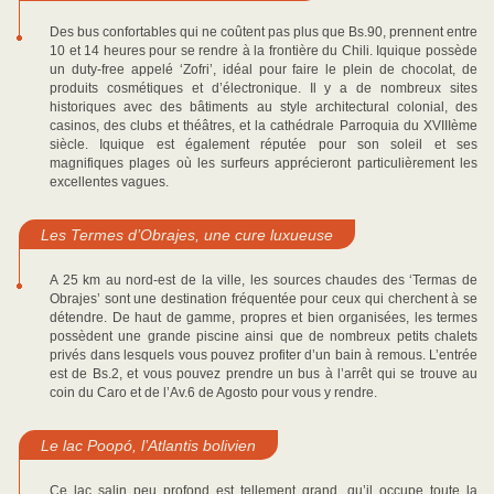
Des bus confortables qui ne coûtent pas plus que Bs.90, prennent entre
10 et 14 heures pour se rendre à la frontière du Chili. Iquique possède
un duty-free appelé ‘Zofri’, idéal pour faire le plein de chocolat, de
produits cosmétiques et d’électronique. Il y a de nombreux sites
historiques avec des bâtiments au style architectural colonial, des
casinos, des clubs et théâtres, et la cathédrale Parroquia du XVIIIème
siècle. Iquique est également réputée pour son soleil et ses
magnifiques plages où les surfeurs apprécieront particulièrement les
excellentes vagues.
Les Termes d’Obrajes, une cure luxueuse
A 25 km au nord-est de la ville, les sources chaudes des ‘Termas de
Obrajes’ sont une destination fréquentée pour ceux qui cherchent à se
détendre. De haut de gamme, propres et bien organisées, les termes
possèdent une grande piscine ainsi que de nombreux petits chalets
privés dans lesquels vous pouvez profiter d’un bain à remous. L’entrée
est de Bs.2, et vous pouvez prendre un bus à l’arrêt qui se trouve au
coin du Caro et de l’Av.6 de Agosto pour vous y rendre.
Le lac Poopó, l’Atlantis bolivien
Ce lac salin peu profond est tellement grand, qu’il occupe toute la