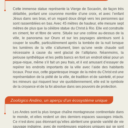
Cette immense statue représente la Vierge de Socavón, de façon très
détaillée, portant une couronne montée d’une croix, et avec l’enfant
Jésus dans ses bras, et un regard doux dirigé vers les personnes qui
sont rassemblées en bas. Avec 45 mètres de hauteur, elle mesure sept
mètres de plus que la célèbre statue du Christ à Rio. Elle est construite
en ciment, fer et fibre de verre. Située sur une colline au-dessus de la
ville, le panorama sur Oruro et sur les paysages alentours sont à
couper le souffle, particulièrement après la tombée de la nuit lorsque
les lumières de la ville s’allument, bien qu’une veste chaude soit
nécessaire à cause du vent glacial de l’altiplano. Néanmoins, la
pelouse synthétique et les petits bancs en font un endroit idéal pour un
pique-nique, même s’il fait un peu frais, et il est amusant d’essayer de
repérer les endroits importants de la ville avec l’aide des habitants
locaux. Pour eux, cette gigantesque image de la mère du Christ est une
représentation de la piété de la ville, de tradition et de sainteté, et pour
les mineurs qui risquent leur vie quotidiennement, elle est le symbole
de la croyance et de la foi absolue dans ses pouvoirs de protection.
Zoológico Andino, un aperçu d’un écosystème unique
Les Andes sont la plus longue chaîne montagneuse continentale dans
le monde, et elles restent un des derniers espaces sauvages intacts.
Ce n’est donc pas étonnant qu’elles abritent une grande variété de vie
sauvage indigène, avec de nombreuses espèces uniques qui se sont