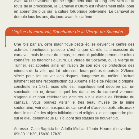
Avec 40.000 visiteurs qui se regroupent tout au long des 6km de la
route de la procession, le Carnaval d’Oruro est l’évènement idéal pour
en apprendre plus sur la cuture folklorique bolivienne. Le carnaval se
déroule tous les ans, dix jours avant le carême.
L’église du carnaval, Sanctuaire de la Vierge de Socavón
Une fois par an, cette magnifique petite église devient le centre des
activités frénétiques, puisque c’est là que s'arrête la procession du
carnaval, mais le reste du temps, cet endroit paisible permet de mieux
connaître les traditions d’Oruro. La Vierge de Socavón, ou la Vierge du
Tunnel, est appelée ainsi en raison de son rôle de protectrice des
mineurs de la ville, qui lui adressent leurs prières depuis le XVIème
siècle pour les sauver des risques dangereux du métier. L’actuel
bâtiment est une reconstruction du XIXème siècle de l’église d’origine,
construite en 1781, mais elle est magnifiquement décorée par un
sanctuaire en or, devant lequel les danseurs du carnaval viennent
s’agenouiller pour célébrer les victoires sur le diable de l’histoire du
carnaval. Vous pouvez visiter le très beau musée de la mine
souterraine, voir des masques de carnaval et d'autres objets artisanaux
dans le musée des objets folkloriques et religieux, et en apprendre plus
sur le dieu démoniaque El Tío, dont des statues se trouvent ici.
Adresse : Calle Baptista bet Adolfo Miel and Junin. Heures d’ouverture :
09h30-11h30, 15h30-17h30