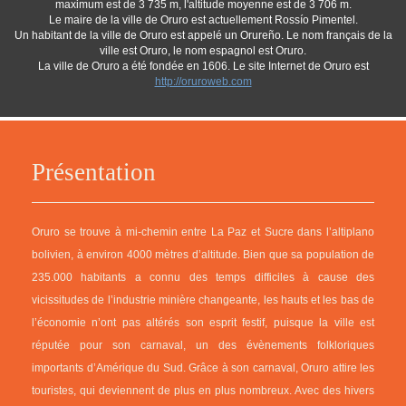
maximum est de 3 735 m, l'altitude moyenne est de 3 706 m.
Le maire de la ville de Oruro est actuellement Rossío Pimentel.
Un habitant de la ville de Oruro est appelé un Orureño. Le nom français de la
ville est Oruro, le nom espagnol est Oruro.
La ville de Oruro a été fondée en 1606. Le site Internet de Oruro est
http://oruroweb.com
Présentation
Oruro se trouve à mi-chemin entre La Paz et Sucre dans l’altiplano
bolivien, à environ 4000 mètres d’altitude. Bien que sa population de
235.000 habitants a connu des temps difficiles à cause des
vicissitudes de l’industrie minière changeante, les hauts et les bas de
l’économie n’ont pas altérés son esprit festif, puisque la ville est
réputée pour son carnaval, un des évènements folkloriques
importants d’Amérique du Sud. Grâce à son carnaval, Oruro attire les
touristes, qui deviennent de plus en plus nombreux. Avec des hivers