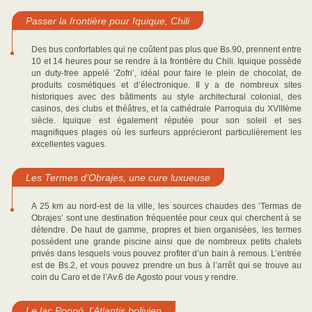
Passer la frontière pour Iquique, Chili
Des bus confortables qui ne coûtent pas plus que Bs.90, prennent entre
10 et 14 heures pour se rendre à la frontière du Chili. Iquique possède
un duty-free appelé ‘Zofri’, idéal pour faire le plein de chocolat, de
produits cosmétiques et d’électronique. Il y a de nombreux sites
historiques avec des bâtiments au style architectural colonial, des
casinos, des clubs et théâtres, et la cathédrale Parroquia du XVIIIème
siècle. Iquique est également réputée pour son soleil et ses
magnifiques plages où les surfeurs apprécieront particulièrement les
excellentes vagues.
Les Termes d’Obrajes, une cure luxueuse
A 25 km au nord-est de la ville, les sources chaudes des ‘Termas de
Obrajes’ sont une destination fréquentée pour ceux qui cherchent à se
détendre. De haut de gamme, propres et bien organisées, les termes
possèdent une grande piscine ainsi que de nombreux petits chalets
privés dans lesquels vous pouvez profiter d’un bain à remous. L’entrée
est de Bs.2, et vous pouvez prendre un bus à l’arrêt qui se trouve au
coin du Caro et de l’Av.6 de Agosto pour vous y rendre.
Le lac Poopó, l’Atlantis bolivien