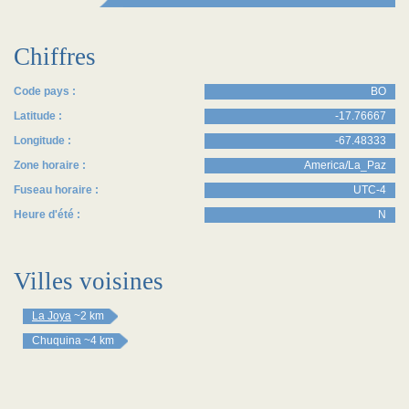
Chiffres
Code pays :
BO
Latitude :
-17.76667
Longitude :
-67.48333
Zone horaire :
America/La_Paz
Fuseau horaire :
UTC-4
Heure d'été :
N
Villes voisines
La Joya
~2 km
Chuquina
~4 km