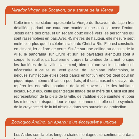
Mirador Virgen de Socavón, une statue de la Vierge
Cette immense statue représente la Vierge de Socavón, de façon très
détaillée, portant une couronne montée d’une croix, et avec l’enfant
Jésus dans ses bras, et un regard doux dirigé vers les personnes qui
sont rassemblées en bas. Avec 45 mètres de hauteur, elle mesure sept
mètres de plus que la célèbre statue du Christ à Rio. Elle est construite
en ciment, fer et fibre de verre. Située sur une colline au-dessus de la
ville, le panorama sur Oruro et sur les paysages alentours sont à
couper le souffle, particulièrement après la tombée de la nuit lorsque
les lumières de la ville s’allument, bien qu’une veste chaude soit
nécessaire à cause du vent glacial de l’altiplano. Néanmoins, la
pelouse synthétique et les petits bancs en font un endroit idéal pour un
pique-nique, même s’il fait un peu frais, et il est amusant d’essayer de
repérer les endroits importants de la ville avec l’aide des habitants
locaux. Pour eux, cette gigantesque image de la mère du Christ est une
représentation de la piété de la ville, de tradition et de sainteté, et pour
les mineurs qui risquent leur vie quotidiennement, elle est le symbole
de la croyance et de la foi absolue dans ses pouvoirs de protection.
Zoológico Andino, un aperçu d’un écosystème unique
Les Andes sont la plus longue chaîne montagneuse continentale dans