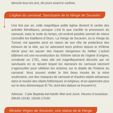
déroule tous les ans, dix jours avant le carême.
L’église du carnaval, Sanctuaire de la Vierge de Socavón
Une fois par an, cette magnifique petite église devient le centre des
activités frénétiques, puisque c’est là que s'arrête la procession du
carnaval, mais le reste du temps, cet endroit paisible permet de mieux
connaître les traditions d’Oruro. La Vierge de Socavón, ou la Vierge du
Tunnel, est appelée ainsi en raison de son rôle de protectrice des
mineurs de la ville, qui lui adressent leurs prières depuis le XVIème
siècle pour les sauver des risques dangereux du métier. L’actuel
bâtiment est une reconstruction du XIXème siècle de l’église d’origine,
construite en 1781, mais elle est magnifiquement décorée par un
sanctuaire en or, devant lequel les danseurs du carnaval viennent
s’agenouiller pour célébrer les victoires sur le diable de l’histoire du
carnaval. Vous pouvez visiter le très beau musée de la mine
souterraine, voir des masques de carnaval et d'autres objets artisanaux
dans le musée des objets folkloriques et religieux, et en apprendre plus
sur le dieu démoniaque El Tío, dont des statues se trouvent ici.
Adresse : Calle Baptista bet Adolfo Miel and Junin. Heures d’ouverture :
09h30-11h30, 15h30-17h30
Mirador Virgen de Socavón, une statue de la Vierge