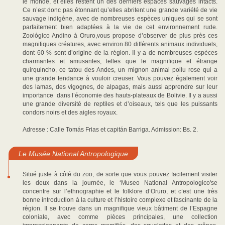
le monde, et elles restent un des derniers espaces sauvages intacts.
Ce n’est donc pas étonnant qu’elles abritent une grande variété de vie
sauvage indigène, avec de nombreuses espèces uniques qui se sont
parfaitement bien adaptées à la vie de cet environnement rude.
Zoológico Andino à Oruro,vous propose d’observer de plus près ces
magnifiques créatures, avec environ 80 différents animaux individuels,
dont 60 % sont d’origine de la région. Il y a de nombreuses espèces
charmantes et amusantes, telles que le magnifique et étrange
quirquincho, ce tatou des Andes, un mignon animal poilu rose qui a
une grande tendance à vouloir creuser. Vous pouvez également voir
des lamas, des vigognes, de alpagas, mais aussi apprendre sur leur
importance dans l’économie des hauts-plateaux de Bolivie. Il y a aussi
une grande diversité de reptiles et d’oiseaux, tels que les puissants
condors noirs et des aigles royaux.
Adresse : Calle Tomás Frias et capitán Barriga. Admission: Bs. 2.
Le Musée National Antropologique
Situé juste à côté du zoo, de sorte que vous pouvez facilement visiter
les deux dans la journée, le ‘Museo National Antropologico'se
concentre sur l’ethnographie et le folklore d’Oruro, et c’est une très
bonne introduction à la culture et l’histoire complexe et fascinante de la
région. Il se trouve dans un magnifique vieux bâtiment de l’Espagne
coloniale, avec comme pièces principales, une collection