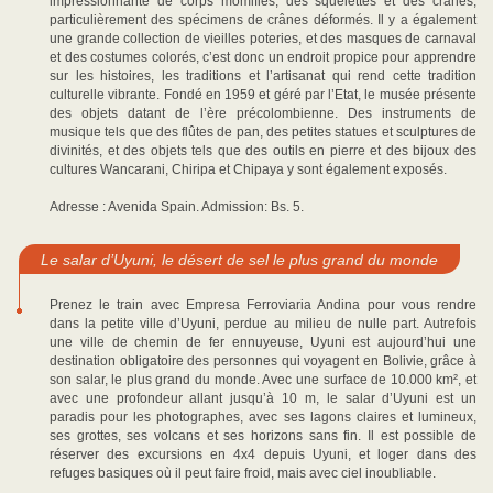
impressionnante de corps momifiés, des squelettes et des crânes,
particulièrement des spécimens de crânes déformés. Il y a également
une grande collection de vieilles poteries, et des masques de carnaval
et des costumes colorés, c’est donc un endroit propice pour apprendre
sur les histoires, les traditions et l’artisanat qui rend cette tradition
culturelle vibrante. Fondé en 1959 et géré par l’Etat, le musée présente
des objets datant de l’ère précolombienne. Des instruments de
musique tels que des flûtes de pan, des petites statues et sculptures de
divinités, et des objets tels que des outils en pierre et des bijoux des
cultures Wancarani, Chiripa et Chipaya y sont également exposés.
Adresse : Avenida Spain. Admission: Bs. 5.
Le salar d’Uyuni, le désert de sel le plus grand du monde
Prenez le train avec Empresa Ferroviaria Andina pour vous rendre
dans la petite ville d’Uyuni, perdue au milieu de nulle part. Autrefois
une ville de chemin de fer ennuyeuse, Uyuni est aujourd’hui une
destination obligatoire des personnes qui voyagent en Bolivie, grâce à
son salar, le plus grand du monde. Avec une surface de 10.000 km², et
avec une profondeur allant jusqu’à 10 m, le salar d’Uyuni est un
paradis pour les photographes, avec ses lagons claires et lumineux,
ses grottes, ses volcans et ses horizons sans fin. Il est possible de
réserver des excursions en 4x4 depuis Uyuni, et loger dans des
refuges basiques où il peut faire froid, mais avec ciel inoubliable.