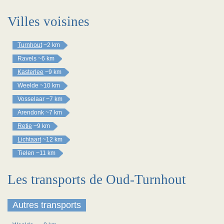
Villes voisines
Turnhout
~2 km
Ravels
~6 km
Kasterlee
~9 km
Weelde
~10 km
Vosselaar
~7 km
Arendonk
~7 km
Retie
~9 km
Lichtaart
~12 km
Tielen
~11 km
Les transports de Oud-Turnhout
Autres transports