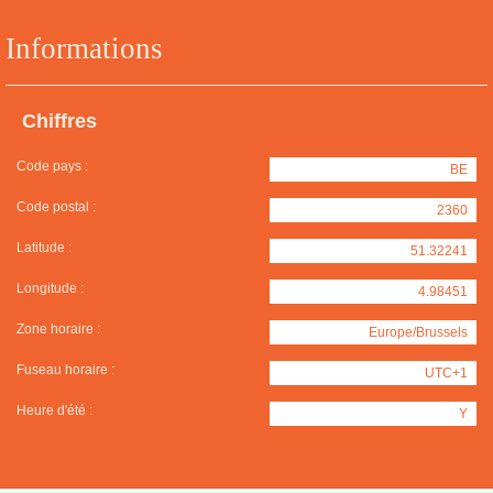
Informations
Chiffres
Code pays :
BE
Code postal :
2360
Latitude :
51.32241
Longitude :
4.98451
Zone horaire :
Europe/Brussels
Fuseau horaire :
UTC+1
Heure d'été :
Y