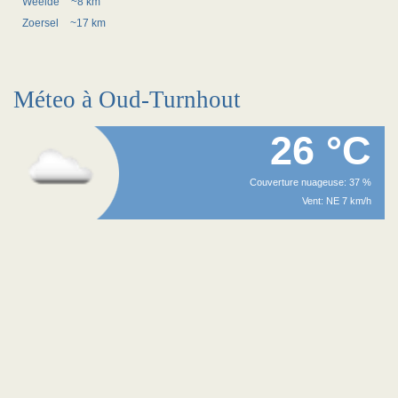
Weelde
~8 km
Zoersel
~17 km
Méteo à Oud-Turnhout
26 °C
Couverture nuageuse: 37 %
Vent: NE 7 km/h