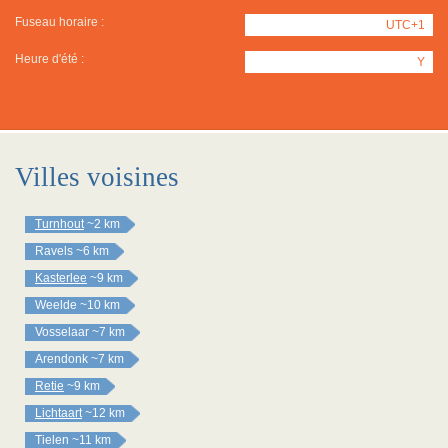
Fuseau horaire :
UTC+1
Heure d'été :
Y
Villes voisines
Turnhout
~2 km
Ravels
~6 km
Kasterlee
~9 km
Weelde
~10 km
Vosselaar
~7 km
Arendonk
~7 km
Retie
~9 km
Lichtaart
~12 km
Tielen
~11 km