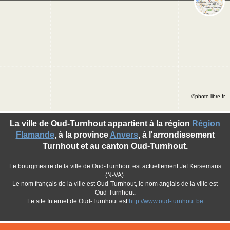
©photo-libre.fr
La ville de Oud-Turnhout appartient à la région
Région
Flamande
, à la province
Anvers
, à l'arrondissement
Turnhout et au canton Oud-Turnhout.
Le bourgmestre de la ville de Oud-Turnhout est actuellement Jef Kersemans
(N-VA).
Le nom français de la ville est Oud-Turnhout, le nom anglais de la ville est
Oud-Turnhout.
Le site Internet de Oud-Turnhout est
http://www.oud-turnhout.be