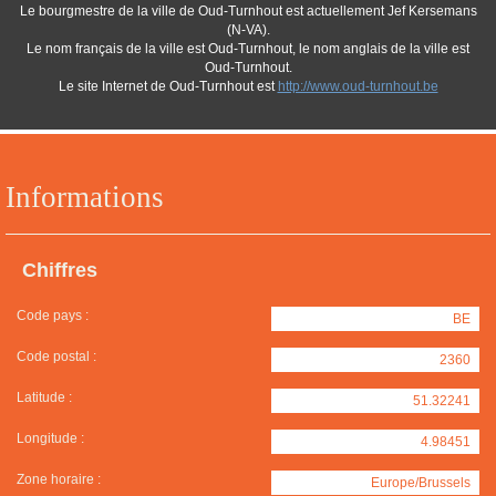
Le bourgmestre de la ville de Oud-Turnhout est actuellement Jef Kersemans
(N-VA).
Le nom français de la ville est Oud-Turnhout, le nom anglais de la ville est
Oud-Turnhout.
Le site Internet de Oud-Turnhout est
http://www.oud-turnhout.be
Informations
Chiffres
Code pays :
BE
Code postal :
2360
Latitude :
51.32241
Longitude :
4.98451
Zone horaire :
Europe/Brussels