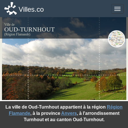
Villes.co
Villes.co
Toggle
Toggle
naviga
naviga
Ville de
OUD-TURNHOUT
(Région Flamande)
©photo-libre.fr
La ville de Oud-Turnhout appartient à la région
Région
Flamande
, à la province
Anvers
, à l'arrondissement
Turnhout et au canton Oud-Turnhout.