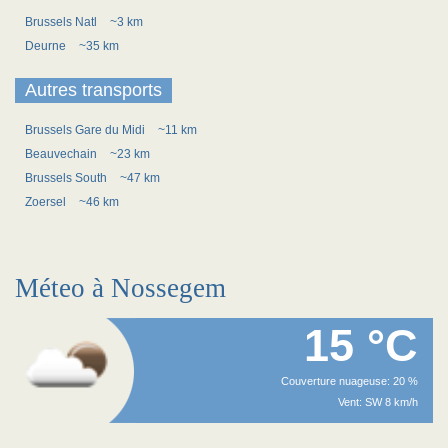
Brussels Natl
~3 km
Deurne
~35 km
Autres transports
Brussels Gare du Midi
~11 km
Beauvechain
~23 km
Brussels South
~47 km
Zoersel
~46 km
Méteo à Nossegem
15 °C
Couverture nuageuse: 20 %
Vent: SW 8 km/h