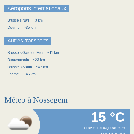
Aéroports internationaux
Brussels Natl
~3 km
Deurne
~35 km
Autres transports
Brussels Gare du Midi
~11 km
Beauvechain
~23 km
Brussels South
~47 km
Zoersel
~46 km
Méteo à Nossegem
15 °C
Couverture nuageuse: 20 %