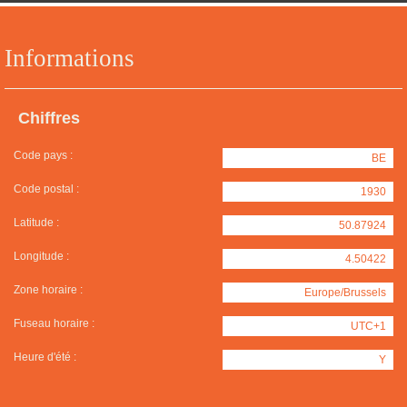
Informations
Chiffres
Code pays :
BE
Code postal :
1930
Latitude :
50.87924
Longitude :
4.50422
Zone horaire :
Europe/Brussels
Fuseau horaire :
UTC+1
Heure d'été :
Y