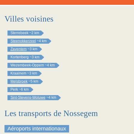
Villes voisines
Sterrebeek
~2 km
Steenokkerzeel
~4 km
Zaventem
~3 km
Kortenberg
~3 km
Wezembeek-Oppem
~4 km
Kraainem
~3 km
Melsbroek
~5 km
Perk
~6 km
Sint-Stevens-Woluwe
~4 km
Les transports de Nossegem
Aéroports internationaux