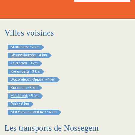
Villes voisines
Sterrebeek
~2 km
Steenokkerzeel
~4 km
Zaventem
~3 km
Kortenberg
~3 km
Wezembeek-Oppem
~4 km
Kraainem
~3 km
Melsbroek
~5 km
Perk
~6 km
Sint-Stevens-Woluwe
~4 km
Les transports de Nossegem