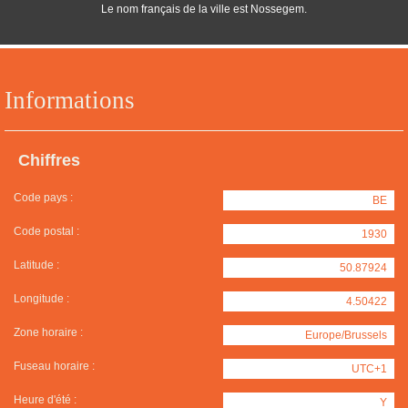
Le nom français de la ville est Nossegem.
Informations
Chiffres
Code pays :
BE
Code postal :
1930
Latitude :
50.87924
Longitude :
4.50422
Zone horaire :
Europe/Brussels
Fuseau horaire :
UTC+1
Heure d'été :
Y