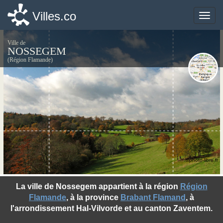
Villes.co
Villes.co
Toggle
Toggle
naviga
naviga
Ville de
NOSSEGEM
(Région Flamande)
©photo-libre.fr
La ville de Nossegem appartient à la région
Région
Flamande
, à la province
Brabant Flamand
, à
l'arrondissement Hal-Vilvorde et au canton Zaventem.