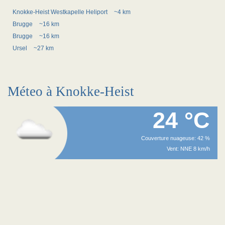
Knokke-Heist Westkapelle Heliport
~4 km
Brugge
~16 km
Brugge
~16 km
Ursel
~27 km
Méteo à Knokke-Heist
24 °C
Couverture nuageuse: 42 %
Vent: NNE 8 km/h