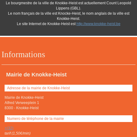
Le bourgmestre de la ville de Knokke-Heist est actuellement Count Leopold
Lippens (GBL).
Le nom français de la ville est Knocke-Heist, le nom anglais de la ville est
Knokke-Heist.
Le site Internet de Knokke-Heist est
http://www.knokke-heist.be
Informations
Mairie de Knokke-Heist
Adresse de la mairie de Knokke-Heist
Mairie de Knokke-Heist
Alfred Verweeplein 1
8300
-
Knokke-Heist
Numero de téléphone de la mairie
+(32)
tarif (1,50€/min)