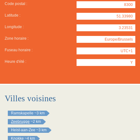
Code postal :
8300
Latitude :
51.33980
Longitude :
3.23531
Zone horaire :
Europe/Brussels
Fuseau horaire :
UTC+1
Heure d'été :
Y
Villes voisines
Ramskapelle
~3 km
Zeebrugge
~2 km
Heist-aan-Zee
~3 km
Knokke
~4 km