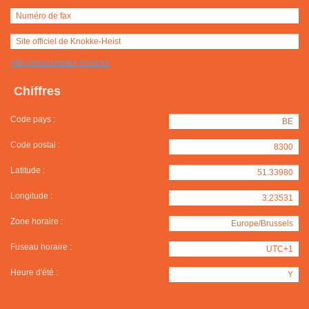
Numéro de fax
Site officiel de Knokke-Heist
http://www.knokke-heist.be
Chiffres
Code pays :
BE
Code postal :
8300
Latitude :
51.33980
Longitude :
3.23531
Zone horaire :
Europe/Brussels
Fuseau horaire :
UTC+1
Heure d'été :
Y