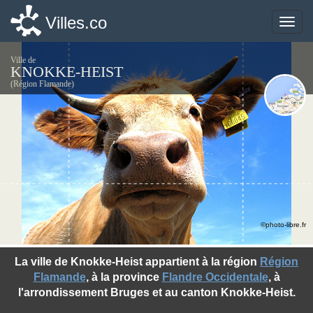
Villes.co
Villes.co
Toggle
Toggle
naviga
naviga
Ville de
KNOKKE-HEIST
(Région Flamande)
©photo-libre.fr
La ville de Knokke-Heist appartient à la région
Région
Flamande
, à la province
Flandre Occidentale
, à
l'arrondissement Bruges et au canton Knokke-Heist.