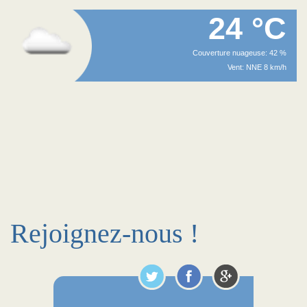
24 °C
Couverture nuageuse: 42 %
Vent: NNE 8 km/h
Rejoignez-nous !