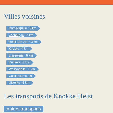
Villes voisines
Ramskapelle
~3 km
Zeebrugge
~2 km
Heist-aan-Zee
~3 km
Knokke
~4 km
Lissewege
~6 km
Dudzele
~7 km
Westkapelle
~5 km
Oostkerke
~8 km
Uitkerke
~8 km
Les transports de Knokke-Heist
Autres transports