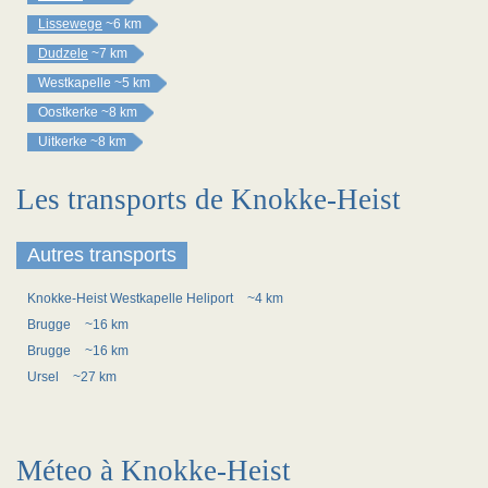
Lissewege
~6 km
Dudzele
~7 km
Westkapelle
~5 km
Oostkerke
~8 km
Uitkerke
~8 km
Les transports de Knokke-Heist
Autres transports
Knokke-Heist Westkapelle Heliport
~4 km
Brugge
~16 km
Brugge
~16 km
Ursel
~27 km
Méteo à Knokke-Heist