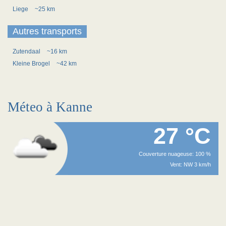
Liege
~25 km
Autres transports
Zutendaal
~16 km
Kleine Brogel
~42 km
Méteo à Kanne
27 °C
Couverture nuageuse: 100 %
Vent: NW 3 km/h