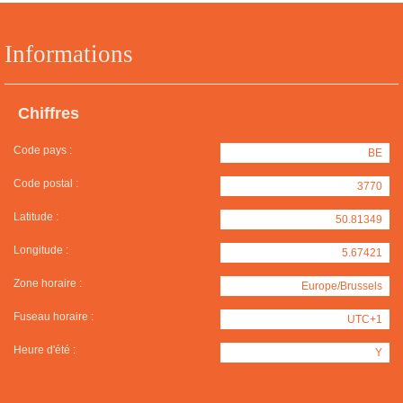
Informations
Chiffres
Code pays :
BE
Code postal :
3770
Latitude :
50.81349
Longitude :
5.67421
Zone horaire :
Europe/Brussels
Fuseau horaire :
UTC+1
Heure d'été :
Y