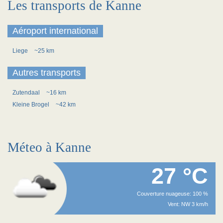
Les transports de Kanne
Aéroport international
Liege
~25 km
Autres transports
Zutendaal
~16 km
Kleine Brogel
~42 km
Méteo à Kanne
27 °C
Couverture nuageuse: 100 %
Vent: NW 3 km/h