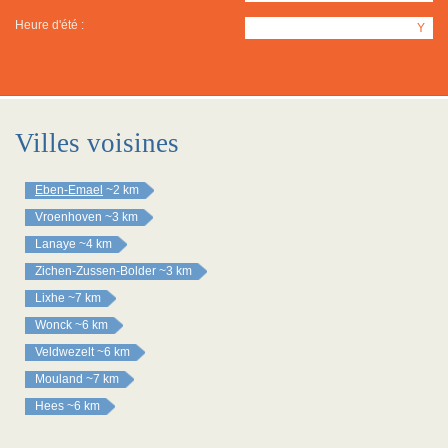
Heure d'été :
Y
Villes voisines
Eben-Emael
~2 km
Vroenhoven
~3 km
Lanaye
~4 km
Zichen-Zussen-Bolder
~3 km
Lixhe
~7 km
Wonck
~6 km
Veldwezelt
~6 km
Mouland
~7 km
Hees
~6 km