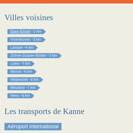
Villes voisines
Eben-Emael
~2 km
Vroenhoven
~3 km
Lanaye
~4 km
Zichen-Zussen-Bolder
~3 km
Lixhe
~7 km
Wonck
~6 km
Veldwezelt
~6 km
Mouland
~7 km
Hees
~6 km
Les transports de Kanne
Aéroport international