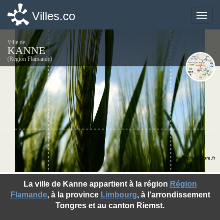
Villes.co
Villes.co
Toggle
Toggle
naviga
naviga
Ville de
KANNE
(Région Flamande)
©photo-libre.fr
La ville de Kanne appartient à la région
Région
Flamande
, à la province
Limbourg
, à l'arrondissement
Tongres et au canton Riemst.