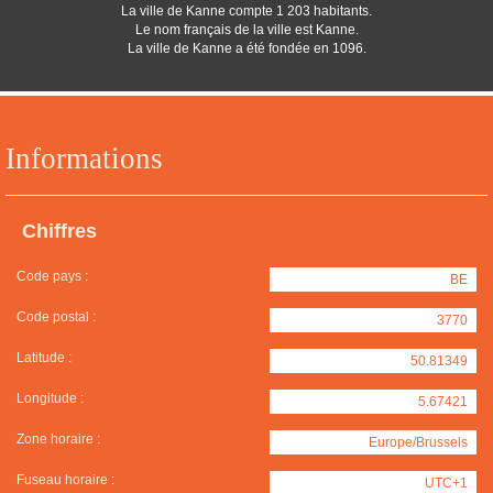
La ville de Kanne compte 1 203 habitants.
Le nom français de la ville est Kanne.
La ville de Kanne a été fondée en 1096.
Informations
Chiffres
Code pays :
BE
Code postal :
3770
Latitude :
50.81349
Longitude :
5.67421
Zone horaire :
Europe/Brussels
Fuseau horaire :
UTC+1