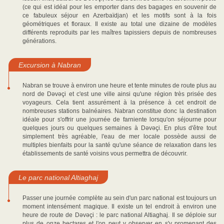
(ce qui est idéal pour les emporter dans des bagages en souvenir de
ce fabuleux séjour en Azerbaïdjan) et les motifs sont à la fois
géométriques et floraux. Il existe au total une dizaine de modèles
différents reproduits par les maîtres tapissiers depuis de nombreuses
générations.
Excursion à Nabran
Nabran se trouve à environ une heure et tente minutes de route plus au
nord de Dəvəçi et c'est une ville ainsi qu'une région très prisée des
voyageurs. Cela tient assurément à la présence à cet endroit de
nombreuses stations balnéaires. Nabran constitue donc la destination
idéale pour s'offrir une journée de farniente lorsqu'on séjourne pour
quelques jours ou quelques semaines à Dəvəçi. En plus d'être tout
simplement très agréable, l'eau de mer locale possède aussi de
multiples bienfaits pour la santé qu'une séance de relaxation dans les
établissements de santé voisins vous permettra de découvrir.
Le parc national Altiaghaj
Passer une journée complète au sein d'un parc national est toujours un
moment intensément magique. Il existe un tel endroit à environ une
heure de route de Dəvəçi : le parc national Altiaghaj. Il se déploie sur
plus de onze hectares et l'on peut y observer en s'y promenant des