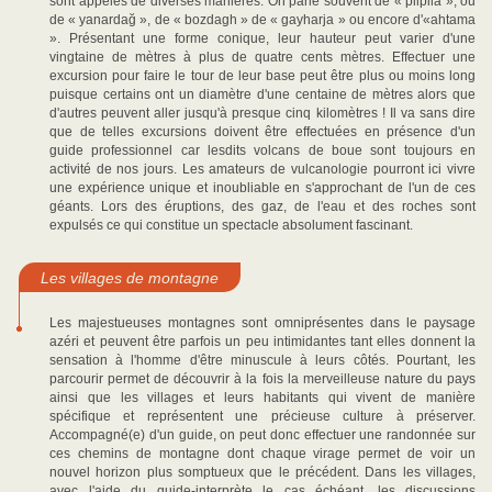
sont appelés de diverses manières. On parle souvent de « pilpila », ou
de « yanardağ », de « bozdagh » de « gayharja » ou encore d'«ahtama
». Présentant une forme conique, leur hauteur peut varier d'une
vingtaine de mètres à plus de quatre cents mètres. Effectuer une
excursion pour faire le tour de leur base peut être plus ou moins long
puisque certains ont un diamètre d'une centaine de mètres alors que
d'autres peuvent aller jusqu'à presque cinq kilomètres ! Il va sans dire
que de telles excursions doivent être effectuées en présence d'un
guide professionnel car lesdits volcans de boue sont toujours en
activité de nos jours. Les amateurs de vulcanologie pourront ici vivre
une expérience unique et inoubliable en s'approchant de l'un de ces
géants. Lors des éruptions, des gaz, de l'eau et des roches sont
expulsés ce qui constitue un spectacle absolument fascinant.
Les villages de montagne
Les majestueuses montagnes sont omniprésentes dans le paysage
azéri et peuvent être parfois un peu intimidantes tant elles donnent la
sensation à l'homme d'être minuscule à leurs côtés. Pourtant, les
parcourir permet de découvrir à la fois la merveilleuse nature du pays
ainsi que les villages et leurs habitants qui vivent de manière
spécifique et représentent une précieuse culture à préserver.
Accompagné(e) d'un guide, on peut donc effectuer une randonnée sur
ces chemins de montagne dont chaque virage permet de voir un
nouvel horizon plus somptueux que le précédent. Dans les villages,
avec l'aide du guide-interprète le cas échéant, les discussions