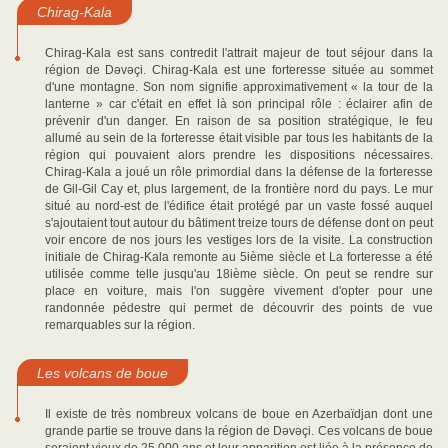
Chirag-Kala
Chirag-Kala est sans contredit l'attrait majeur de tout séjour dans la
région de Dəvəçi. Chirag-Kala est une forteresse située au sommet
d'une montagne. Son nom signifie approximativement « la tour de la
lanterne » car c'était en effet là son principal rôle : éclairer afin de
prévenir d'un danger. En raison de sa position stratégique, le feu
allumé au sein de la forteresse était visible par tous les habitants de la
région qui pouvaient alors prendre les dispositions nécessaires.
Chirag-Kala a joué un rôle primordial dans la défense de la forteresse
de Gil-Gil Cay et, plus largement, de la frontière nord du pays. Le mur
situé au nord-est de l'édifice était protégé par un vaste fossé auquel
s'ajoutaient tout autour du bâtiment treize tours de défense dont on peut
voir encore de nos jours les vestiges lors de la visite. La construction
initiale de Chirag-Kala remonte au 5ième siècle et La forteresse a été
utilisée comme telle jusqu'au 18ième siècle. On peut se rendre sur
place en voiture, mais l'on suggère vivement d'opter pour une
randonnée pédestre qui permet de découvrir des points de vue
remarquables sur la région.
Les volcans de boue
Il existe de très nombreux volcans de boue en Azerbaïdjan dont une
grande partie se trouve dans la région de Dəvəçi. Ces volcans de boue