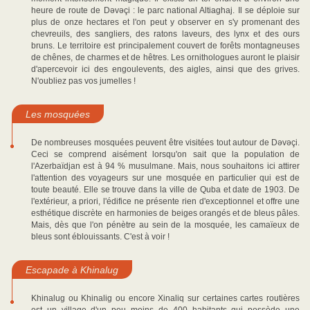
heure de route de Dəvəçi : le parc national Altiaghaj. Il se déploie sur
plus de onze hectares et l'on peut y observer en s'y promenant des
chevreuils, des sangliers, des ratons laveurs, des lynx et des ours
bruns. Le territoire est principalement couvert de forêts montagneuses
de chênes, de charmes et de hêtres. Les ornithologues auront le plaisir
d'apercevoir ici des engoulevents, des aigles, ainsi que des grives.
N'oubliez pas vos jumelles !
Les mosquées
De nombreuses mosquées peuvent être visitées tout autour de Dəvəçi.
Ceci se comprend aisément lorsqu'on sait que la population de
l'Azerbaïdjan est à 94 % musulmane. Mais, nous souhaitons ici attirer
l'attention des voyageurs sur une mosquée en particulier qui est de
toute beauté. Elle se trouve dans la ville de Quba et date de 1903. De
l'extérieur, a priori, l'édifice ne présente rien d'exceptionnel et offre une
esthétique discrète en harmonies de beiges orangés et de bleus pâles.
Mais, dès que l'on pénètre au sein de la mosquée, les camaïeux de
bleus sont éblouissants. C'est à voir !
Escapade à Khinalug
Khinalug ou Khinalig ou encore Xinaliq sur certaines cartes routières