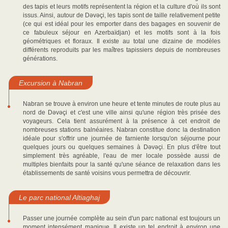
des tapis et leurs motifs représentent la région et la culture d'où ils sont
issus. Ainsi, autour de Dəvəçi, les tapis sont de taille relativement petite
(ce qui est idéal pour les emporter dans des bagages en souvenir de
ce fabuleux séjour en Azerbaïdjan) et les motifs sont à la fois
géométriques et floraux. Il existe au total une dizaine de modèles
différents reproduits par les maîtres tapissiers depuis de nombreuses
générations.
Excursion à Nabran
Nabran se trouve à environ une heure et tente minutes de route plus au
nord de Dəvəçi et c'est une ville ainsi qu'une région très prisée des
voyageurs. Cela tient assurément à la présence à cet endroit de
nombreuses stations balnéaires. Nabran constitue donc la destination
idéale pour s'offrir une journée de farniente lorsqu'on séjourne pour
quelques jours ou quelques semaines à Dəvəçi. En plus d'être tout
simplement très agréable, l'eau de mer locale possède aussi de
multiples bienfaits pour la santé qu'une séance de relaxation dans les
établissements de santé voisins vous permettra de découvrir.
Le parc national Altiaghaj
Passer une journée complète au sein d'un parc national est toujours un
moment intensément magique. Il existe un tel endroit à environ une