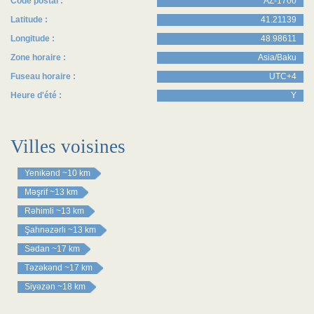
Code postal :
AZ-1700
Latitude :
41.21139
Longitude :
48.98611
Zone horaire :
Asia/Baku
Fuseau horaire :
UTC+4
Heure d'été :
Y
Villes voisines
Yenikənd
~10 km
Məşrif
~13 km
Rəhimli
~13 km
Şahnəzərli
~13 km
Sədan
~17 km
Təzəkənd
~17 km
Siyəzən
~18 km