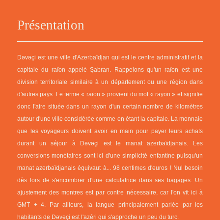
Présentation
Dəvəçi est une ville d'Azerbaïdjan qui est le centre administratif et la
capitale du raïon appelé Şabran. Rappelons qu'un raïon est une
division territoriale similaire à un département ou une région dans
d'autres pays. Le terme « raïon » provient du mot « rayon » et signifie
donc l'aire située dans un rayon d'un certain nombre de kilomètres
autour d'une ville considérée comme en étant la capitale. La monnaie
que les voyageurs doivent avoir en main pour payer leurs achats
durant un séjour à Dəvəçi est le manat azerbaïdjanais. Les
conversions monétaires sont ici d'une simplicité enfantine puisqu'un
manat azerbaïdjanais équivaut à... 98 centimes d'euros ! Nul besoin
dès lors de s'encombrer d'une calculatrice dans ses bagages. Un
ajustement des montres est par contre nécessaire, car l'on vit ici à
GMT + 4. Par ailleurs, la langue principalement parlée par les
habitants de Dəvəçi est l'azéri qui s'approche un peu du turc.