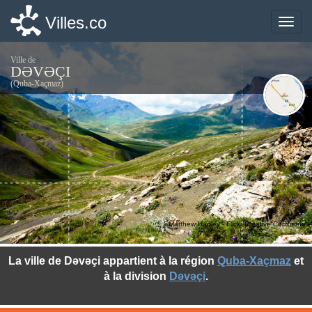
Villes.co
Villes.co
Toggle
Toggle
naviga
naviga
Ville de
DƏVƏÇI
(Quba-Xaçmaz)
©Matthew Hadley - Flickr Creative Commons
La ville de Dəvəçi appartient à la région
Quba-Xaçmaz
et
à la division
Dəvəçi
.