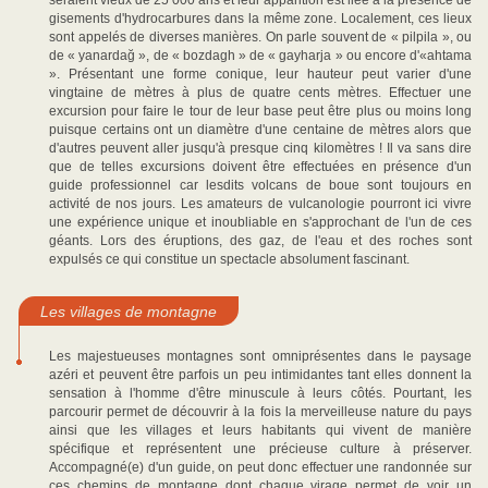
seraient vieux de 25 000 ans et leur apparition est liée à la présence de
gisements d'hydrocarbures dans la même zone. Localement, ces lieux
sont appelés de diverses manières. On parle souvent de « pilpila », ou
de « yanardağ », de « bozdagh » de « gayharja » ou encore d'«ahtama
». Présentant une forme conique, leur hauteur peut varier d'une
vingtaine de mètres à plus de quatre cents mètres. Effectuer une
excursion pour faire le tour de leur base peut être plus ou moins long
puisque certains ont un diamètre d'une centaine de mètres alors que
d'autres peuvent aller jusqu'à presque cinq kilomètres ! Il va sans dire
que de telles excursions doivent être effectuées en présence d'un
guide professionnel car lesdits volcans de boue sont toujours en
activité de nos jours. Les amateurs de vulcanologie pourront ici vivre
une expérience unique et inoubliable en s'approchant de l'un de ces
géants. Lors des éruptions, des gaz, de l'eau et des roches sont
expulsés ce qui constitue un spectacle absolument fascinant.
Les villages de montagne
Les majestueuses montagnes sont omniprésentes dans le paysage
azéri et peuvent être parfois un peu intimidantes tant elles donnent la
sensation à l'homme d'être minuscule à leurs côtés. Pourtant, les
parcourir permet de découvrir à la fois la merveilleuse nature du pays
ainsi que les villages et leurs habitants qui vivent de manière
spécifique et représentent une précieuse culture à préserver.
Accompagné(e) d'un guide, on peut donc effectuer une randonnée sur
ces chemins de montagne dont chaque virage permet de voir un