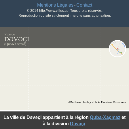
Mentions Légales
Contact
-
© 2014 http://www.villes.co. Tous droits réservés.
Reproduction du site strictement interdite sans autorisation.
Ville de
DƏVƏÇI
(Quba-Xaçmaz)
©Matthew Hadley - Flickr Creative Commons
La ville de Dəvəçi appartient à la région
Quba-Xaçmaz
et
à la division
Dəvəçi
.