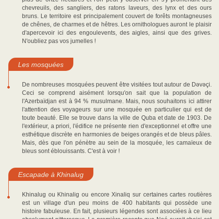
chevreuils, des sangliers, des ratons laveurs, des lynx et des ours
bruns. Le territoire est principalement couvert de forêts montagneuses
de chênes, de charmes et de hêtres. Les ornithologues auront le plaisir
d'apercevoir ici des engoulevents, des aigles, ainsi que des grives.
N'oubliez pas vos jumelles !
Les mosquées
De nombreuses mosquées peuvent être visitées tout autour de Dəvəçi.
Ceci se comprend aisément lorsqu'on sait que la population de
l'Azerbaïdjan est à 94 % musulmane. Mais, nous souhaitons ici attirer
l'attention des voyageurs sur une mosquée en particulier qui est de
toute beauté. Elle se trouve dans la ville de Quba et date de 1903. De
l'extérieur, a priori, l'édifice ne présente rien d'exceptionnel et offre une
esthétique discrète en harmonies de beiges orangés et de bleus pâles.
Mais, dès que l'on pénètre au sein de la mosquée, les camaïeux de
bleus sont éblouissants. C'est à voir !
Escapade à Khinalug
Khinalug ou Khinalig ou encore Xinaliq sur certaines cartes routières
est un village d'un peu moins de 400 habitants qui possède une
histoire fabuleuse. En fait, plusieurs légendes sont associées à ce lieu