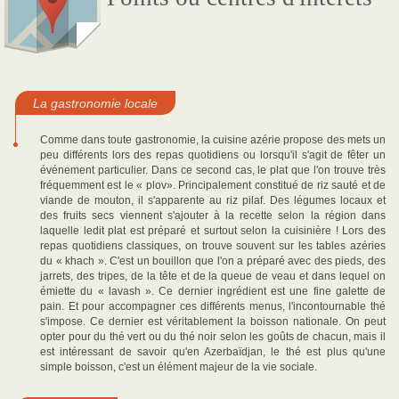
La gastronomie locale
Comme dans toute gastronomie, la cuisine azérie propose des mets un
peu différents lors des repas quotidiens ou lorsqu'il s'agit de fêter un
événement particulier. Dans ce second cas, le plat que l'on trouve très
fréquemment est le « plov». Principalement constitué de riz sauté et de
viande de mouton, il s'apparente au riz pilaf. Des légumes locaux et
des fruits secs viennent s'ajouter à la recette selon la région dans
laquelle ledit plat est préparé et surtout selon la cuisinière ! Lors des
repas quotidiens classiques, on trouve souvent sur les tables azéries
du « khach ». C'est un bouillon que l'on a préparé avec des pieds, des
jarrets, des tripes, de la tête et de la queue de veau et dans lequel on
émiette du « lavash ». Ce dernier ingrédient est une fine galette de
pain. Et pour accompagner ces différents menus, l'incontournable thé
s'impose. Ce dernier est véritablement la boisson nationale. On peut
opter pour du thé vert ou du thé noir selon les goûts de chacun, mais il
est intéressant de savoir qu'en Azerbaïdjan, le thé est plus qu'une
simple boisson, c'est un élément majeur de la vie sociale.