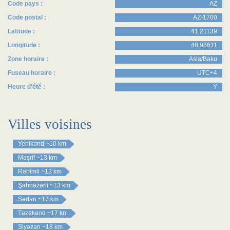
Code pays :
AZ
Code postal :
AZ-1700
Latitude :
41.21139
Longitude :
48.98611
Zone horaire :
Asia/Baku
Fuseau horaire :
UTC+4
Heure d'été :
Y
Villes voisines
Yenikənd
~10 km
Məşrif
~13 km
Rəhimli
~13 km
Şahnəzərli
~13 km
Sədan
~17 km
Təzəkənd
~17 km
Siyəzən
~18 km