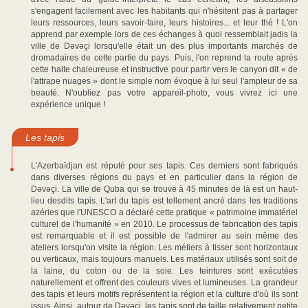
s'engagent facilement avec les habitants qui n'hésitent pas à partager
leurs ressources, leurs savoir-faire, leurs histoires... et leur thé ! L'on
apprend par exemple lors de ces échanges à quoi ressemblait jadis la
ville de Dəvəçi lorsqu'elle était un des plus importants marchés de
dromadaires de cette partie du pays. Puis, l'on reprend la route après
cette halte chaleureuse et instructive pour partir vers le canyon dit « de
l'attrape nuages » dont le simple nom évoque à lui seul l'ampleur de sa
beauté. N'oubliez pas votre appareil-photo, vous vivrez ici une
expérience unique !
Les tapis
L'Azerbaïdjan est réputé pour ses tapis. Ces derniers sont fabriqués
dans diverses régions du pays et en particulier dans la région de
Dəvəçi. La ville de Quba qui se trouve à 45 minutes de là est un haut-
lieu desdits tapis. L'art du tapis est tellement ancré dans les traditions
azéries que l'UNESCO a déclaré cette pratique « patrimoine immatériel
culturel de l'humanité » en 2010. Le processus de fabrication des tapis
est remarquable et il est possible de l'admirer au sein même des
ateliers lorsqu'on visite la région. Les métiers à tisser sont horizontaux
ou verticaux, mais toujours manuels. Les matériaux utilisés sont soit de
la laine, du coton ou de la soie. Les teintures sont exécutées
naturellement et offrent des couleurs vives et lumineuses. La grandeur
des tapis et leurs motifs représentent la région et la culture d'où ils sont
issus. Ainsi, autour de Dəvəçi, les tapis sont de taille relativement petite