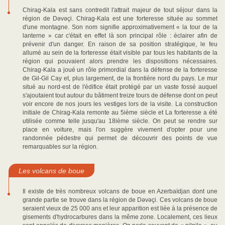
Chirag-Kala est sans contredit l'attrait majeur de tout séjour dans la
région de Dəvəçi. Chirag-Kala est une forteresse située au sommet
d'une montagne. Son nom signifie approximativement « la tour de la
lanterne » car c'était en effet là son principal rôle : éclairer afin de
prévenir d'un danger. En raison de sa position stratégique, le feu
allumé au sein de la forteresse était visible par tous les habitants de la
région qui pouvaient alors prendre les dispositions nécessaires.
Chirag-Kala a joué un rôle primordial dans la défense de la forteresse
de Gil-Gil Cay et, plus largement, de la frontière nord du pays. Le mur
situé au nord-est de l'édifice était protégé par un vaste fossé auquel
s'ajoutaient tout autour du bâtiment treize tours de défense dont on peut
voir encore de nos jours les vestiges lors de la visite. La construction
initiale de Chirag-Kala remonte au 5ième siècle et La forteresse a été
utilisée comme telle jusqu'au 18ième siècle. On peut se rendre sur
place en voiture, mais l'on suggère vivement d'opter pour une
randonnée pédestre qui permet de découvrir des points de vue
remarquables sur la région.
Les volcans de boue
Il existe de très nombreux volcans de boue en Azerbaïdjan dont une
grande partie se trouve dans la région de Dəvəçi. Ces volcans de boue
seraient vieux de 25 000 ans et leur apparition est liée à la présence de
gisements d'hydrocarbures dans la même zone. Localement, ces lieux