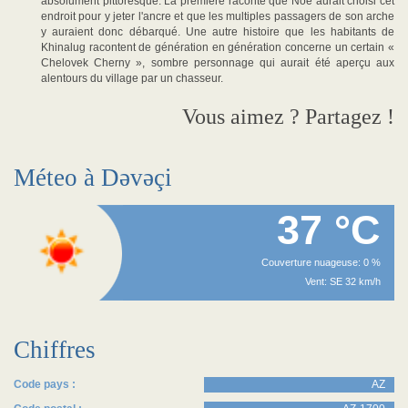
absolument pittoresque. La première raconte que Noé aurait choisi cet
endroit pour y jeter l'ancre et que les multiples passagers de son arche
y auraient donc débarqué. Une autre histoire que les habitants de
Khinalug racontent de génération en génération concerne un certain «
Chelovek Cherny », sombre personnage qui aurait été aperçu aux
alentours du village par un chasseur.
Vous aimez ? Partagez !
Méteo à Dəvəçi
37 °C
Couverture nuageuse: 0 %
Vent: SE 32 km/h
Chiffres
Code pays :
AZ