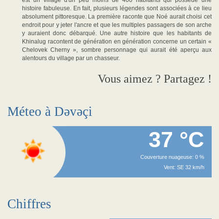
est un village d'un peu moins de 400 habitants qui possède une
histoire fabuleuse. En fait, plusieurs légendes sont associées à ce lieu
absolument pittoresque. La première raconte que Noé aurait choisi cet
endroit pour y jeter l'ancre et que les multiples passagers de son arche
y auraient donc débarqué. Une autre histoire que les habitants de
Khinalug racontent de génération en génération concerne un certain «
Chelovek Cherny », sombre personnage qui aurait été aperçu aux
alentours du village par un chasseur.
Vous aimez ? Partagez !
Méteo à Dəvəçi
37 °C
Couverture nuageuse: 0 %
Vent: SE 32 km/h
Chiffres