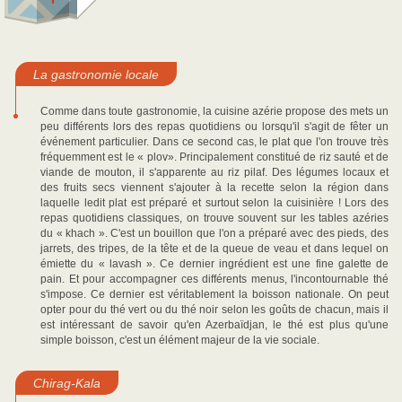
La gastronomie locale
Comme dans toute gastronomie, la cuisine azérie propose des mets un
peu différents lors des repas quotidiens ou lorsqu'il s'agit de fêter un
événement particulier. Dans ce second cas, le plat que l'on trouve très
fréquemment est le « plov». Principalement constitué de riz sauté et de
viande de mouton, il s'apparente au riz pilaf. Des légumes locaux et
des fruits secs viennent s'ajouter à la recette selon la région dans
laquelle ledit plat est préparé et surtout selon la cuisinière ! Lors des
repas quotidiens classiques, on trouve souvent sur les tables azéries
du « khach ». C'est un bouillon que l'on a préparé avec des pieds, des
jarrets, des tripes, de la tête et de la queue de veau et dans lequel on
émiette du « lavash ». Ce dernier ingrédient est une fine galette de
pain. Et pour accompagner ces différents menus, l'incontournable thé
s'impose. Ce dernier est véritablement la boisson nationale. On peut
opter pour du thé vert ou du thé noir selon les goûts de chacun, mais il
est intéressant de savoir qu'en Azerbaïdjan, le thé est plus qu'une
simple boisson, c'est un élément majeur de la vie sociale.
Chirag-Kala