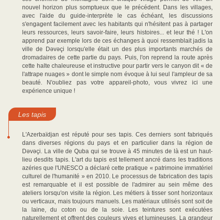
nouvel horizon plus somptueux que le précédent. Dans les villages,
avec l'aide du guide-interprète le cas échéant, les discussions
s'engagent facilement avec les habitants qui n'hésitent pas à partager
leurs ressources, leurs savoir-faire, leurs histoires... et leur thé ! L'on
apprend par exemple lors de ces échanges à quoi ressemblait jadis la
ville de Dəvəçi lorsqu'elle était un des plus importants marchés de
dromadaires de cette partie du pays. Puis, l'on reprend la route après
cette halte chaleureuse et instructive pour partir vers le canyon dit « de
l'attrape nuages » dont le simple nom évoque à lui seul l'ampleur de sa
beauté. N'oubliez pas votre appareil-photo, vous vivrez ici une
expérience unique !
Les tapis
L'Azerbaïdjan est réputé pour ses tapis. Ces derniers sont fabriqués
dans diverses régions du pays et en particulier dans la région de
Dəvəçi. La ville de Quba qui se trouve à 45 minutes de là est un haut-
lieu desdits tapis. L'art du tapis est tellement ancré dans les traditions
azéries que l'UNESCO a déclaré cette pratique « patrimoine immatériel
culturel de l'humanité » en 2010. Le processus de fabrication des tapis
est remarquable et il est possible de l'admirer au sein même des
ateliers lorsqu'on visite la région. Les métiers à tisser sont horizontaux
ou verticaux, mais toujours manuels. Les matériaux utilisés sont soit de
la laine, du coton ou de la soie. Les teintures sont exécutées
naturellement et offrent des couleurs vives et lumineuses. La grandeur