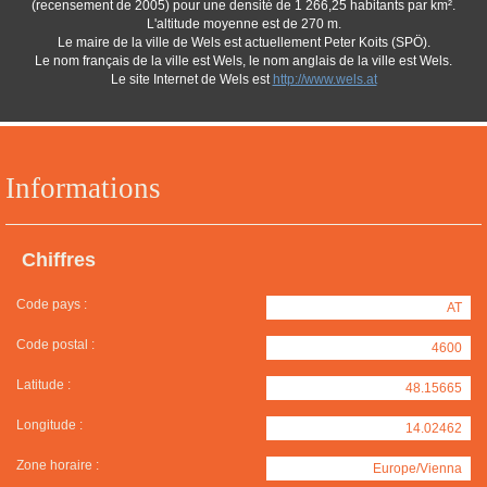
(recensement de 2005) pour une densité de 1 266,25 habitants par km².
L'altitude moyenne est de 270 m.
Le maire de la ville de Wels est actuellement Peter Koits (SPÖ).
Le nom français de la ville est Wels, le nom anglais de la ville est Wels.
Le site Internet de Wels est
http://www.wels.at
Informations
Chiffres
Code pays :
AT
Code postal :
4600
Latitude :
48.15665
Longitude :
14.02462
Zone horaire :
Europe/Vienna