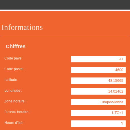
Informations
Chiffres
Code pays :
AT
Code postal :
4600
Latitude :
48.15665
Longitude :
14.02462
Zone horaire :
Europe/Vienna
Fuseau horaire :
UTC+1
Heure d'été :
Y