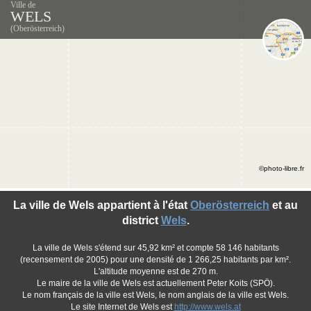
Ville de
WELS
(Oberösterreich)
©photo-libre.fr
La ville de Wels appartient à l'état
Oberösterreich
et au
district
Wels
.
La ville de Wels s'étend sur 45,92 km² et compte 58 146 habitants
(recensement de 2005) pour une densité de 1 266,25 habitants par km².
L'altitude moyenne est de 270 m.
Le maire de la ville de Wels est actuellement Peter Koits (SPÖ).
Le nom français de la ville est Wels, le nom anglais de la ville est Wels.
Le site Internet de Wels est
http://www.wels.at