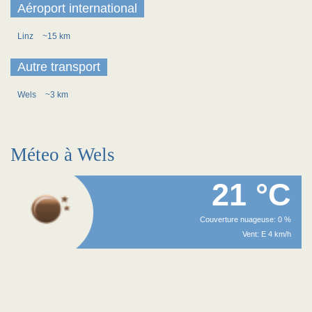
Aéroport international
Linz
~15 km
Autre transport
Wels
~3 km
Méteo à Wels
21 °C
Couverture nuageuse: 0 %
Vent: E 4 km/h