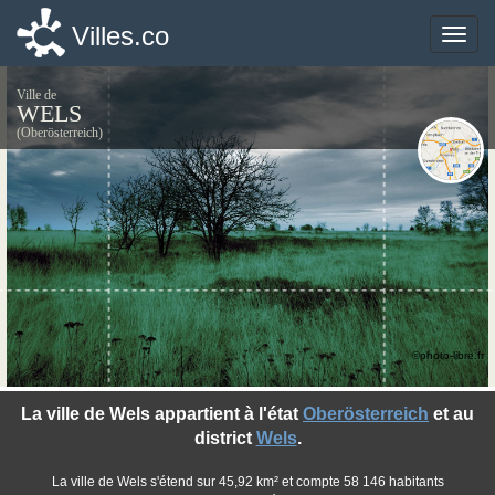
Villes.co
Villes.co
Toggle
Toggle
naviga
naviga
Ville de
WELS
(Oberösterreich)
©photo-libre.fr
La ville de Wels appartient à l'état
Oberösterreich
et au
district
Wels
.
La ville de Wels s'étend sur 45,92 km² et compte 58 146 habitants