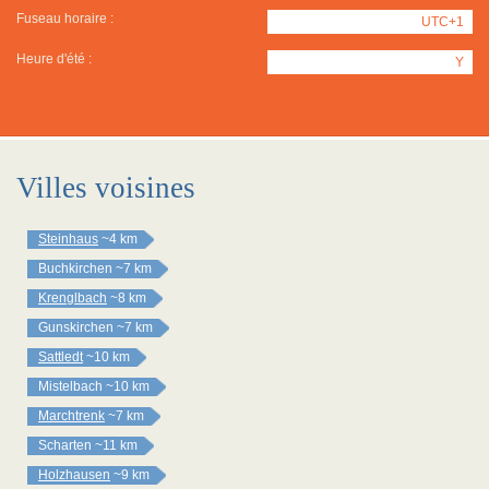
Fuseau horaire :
UTC+1
Heure d'été :
Y
Villes voisines
Steinhaus
~4 km
Buchkirchen
~7 km
Krenglbach
~8 km
Gunskirchen
~7 km
Sattledt
~10 km
Mistelbach
~10 km
Marchtrenk
~7 km
Scharten
~11 km
Holzhausen
~9 km