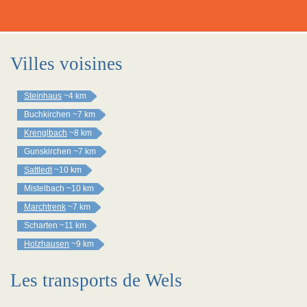
Villes voisines
Steinhaus
~4 km
Buchkirchen
~7 km
Krenglbach
~8 km
Gunskirchen
~7 km
Sattledt
~10 km
Mistelbach
~10 km
Marchtrenk
~7 km
Scharten
~11 km
Holzhausen
~9 km
Les transports de Wels