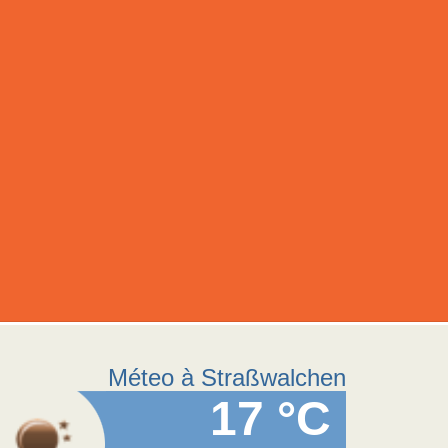
Méteo à Straßwalchen
17 °C