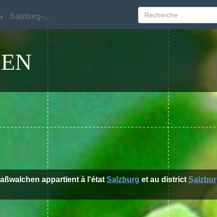
Salzburg-Umgebung
Salzburg-Umgebung
EN
raßwalchen appartient à l'état
Salzburg
et au district
Salzbu