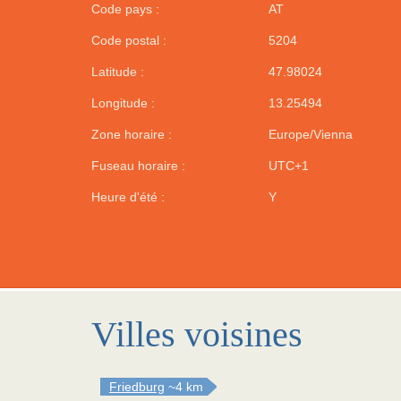
Code pays :
AT
Code postal :
5204
Latitude :
47.98024
Longitude :
13.25494
Zone horaire :
Europe/Vienna
Fuseau horaire :
UTC+1
Heure d'été :
Y
Villes voisines
Friedburg
~4 km