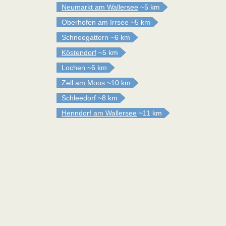
Neumarkt am Wallersee
~5 km
Oberhofen am Irrsee
~5 km
Schneegattern
~6 km
Köstendorf
~5 km
Lochen
~6 km
Zell am Moos
~10 km
Schleedorf
~8 km
Henndorf am Wallersee
~11 km