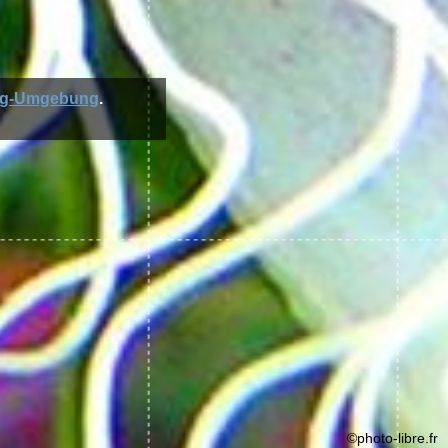
rg-Umgebung
.
©photo-libre.fr