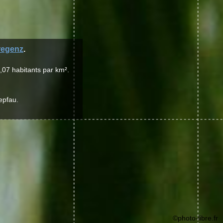
regenz
.
,07 habitants par km².
.
epfau.
©photo-libre.fr