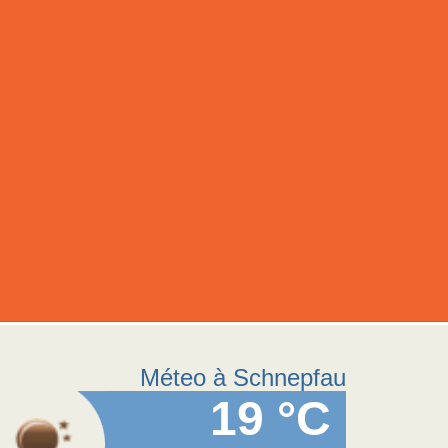
Méteo à Schnepfau
19 °C