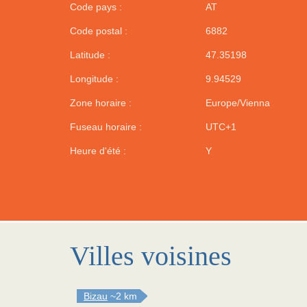
Code pays :
AT
Code postal :
6882
Latitude :
47.35198
Longitude :
9.94529
Zone horaire :
Europe/Vienna
Fuseau horaire :
UTC+1
Heure d'été :
Y
Villes voisines
Bizau
~2 km