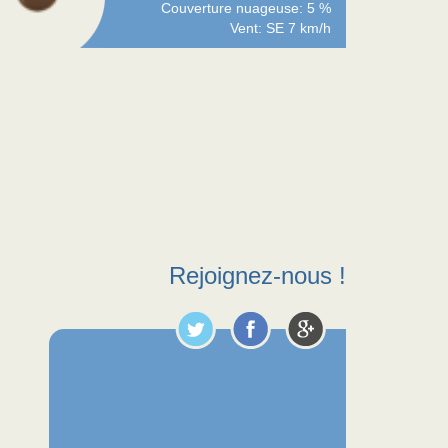
Couverture nuageuse: 5 %
Vent: SE 7 km/h
Rejoignez-nous !