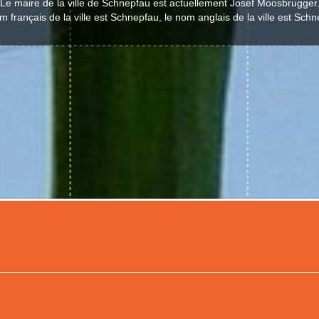
Le maire de la ville de Schnepfau est actuellement Josef Moosbrugger
m français de la ville est Schnepfau, le nom anglais de la ville est Schn