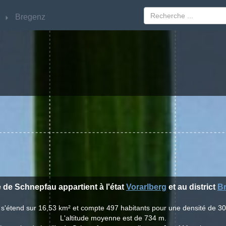
Bregenz
Bregenz
le de Schnepfau appartient à l'état
Vorarlberg
et au district
B
 s'étend sur 16,53 km² et compte 497 habitants pour une densité de 30
L'altitude moyenne est de 734 m.