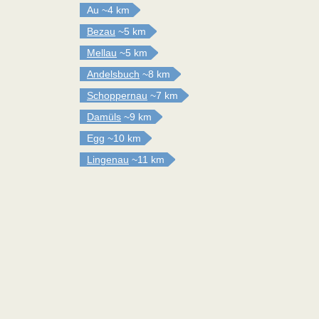
Au
~4 km
Bezau
~5 km
Mellau
~5 km
Andelsbuch
~8 km
Schoppernau
~7 km
Damüls
~9 km
Egg
~10 km
Lingenau
~11 km