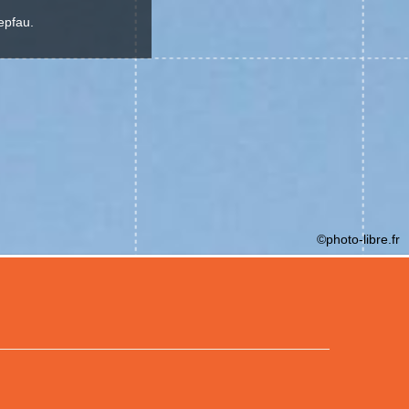
.
epfau.
©photo-libre.fr