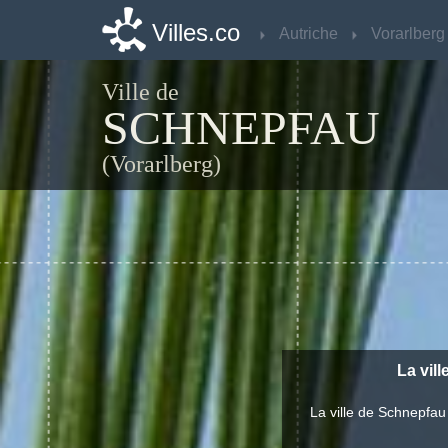
Villes.co
Villes.co
Autriche
Autriche
Vorarlberg
Vorarlberg
Ville de
SCHNEPFAU
(Vorarlberg)
La vil
La ville de Schnepfau