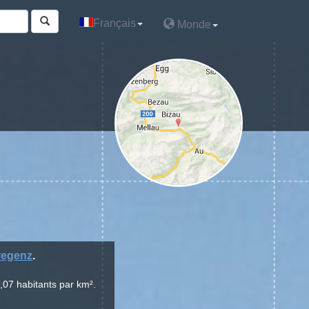
Français
Français
Monde
Monde
regenz
.
,07 habitants par km².