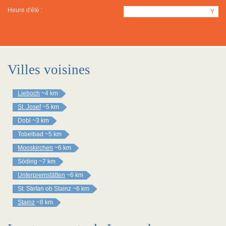
Heure d'été :
Y
Villes voisines
Lieboch
~4 km
St. Josef
~5 km
Dobl
~3 km
Tobelbad
~5 km
Mooskirchen
~6 km
Söding
~7 km
Unterpremstätten
~6 km
St. Stefan ob Stainz
~6 km
Stainz
~8 km