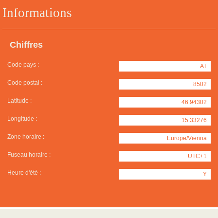
Informations
Chiffres
Code pays :
AT
Code postal :
8502
Latitude :
46.94302
Longitude :
15.33276
Zone horaire :
Europe/Vienna
Fuseau horaire :
UTC+1
Heure d'été :
Y