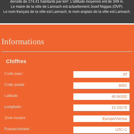
densité de 174,41 habitants par km². L'altitude moyenne est de 349 m.
Le maire de la ville de Lannach est actuellement Josef Niggas (ÖVP).
Le nom français de la ville est Lannach, le nom anglais de la ville est Lannach.
Informations
Chiffres
Code pays :
AT
Code postal :
8502
Latitude :
46.94302
Longitude :
15.33276
Zone horaire :
Europe/Vienna
Fuseau horaire :
UTC+1