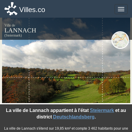
Villes.co
Villes.co
Toggle
Toggle
naviga
naviga
Ville de
LANNACH
(Steiermark)
©photo-libre.fr
La ville de Lannach appartient à l'état
Steiermark
et au
district
Deutschlandsberg
.
La ville de Lannach s'étend sur 19,85 km² et compte 3 462 habitants pour une