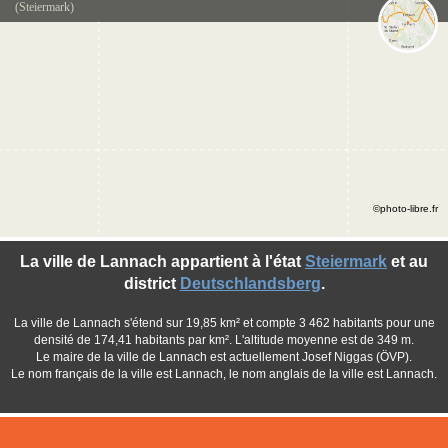
(Steiermark)
©photo-libre.fr
La ville de Lannach appartient à l'état
Steiermark
et au
district
Deutschlandsberg
.
La ville de Lannach s'étend sur 19,85 km² et compte 3 462 habitants pour une
densité de 174,41 habitants par km². L'altitude moyenne est de 349 m.
Le maire de la ville de Lannach est actuellement Josef Niggas (ÖVP).
Le nom français de la ville est Lannach, le nom anglais de la ville est Lannach.