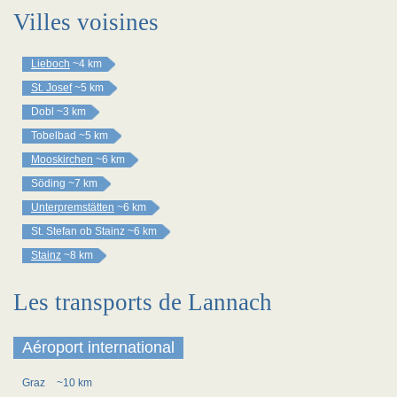
Villes voisines
Lieboch
~4 km
St. Josef
~5 km
Dobl
~3 km
Tobelbad
~5 km
Mooskirchen
~6 km
Söding
~7 km
Unterpremstätten
~6 km
St. Stefan ob Stainz
~6 km
Stainz
~8 km
Les transports de Lannach
Aéroport international
Graz
~10 km