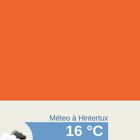
Méteo à Hintertux
16 °C