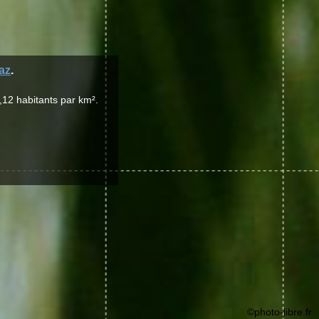
az
.
,12 habitants par km².
©photo-libre.fr