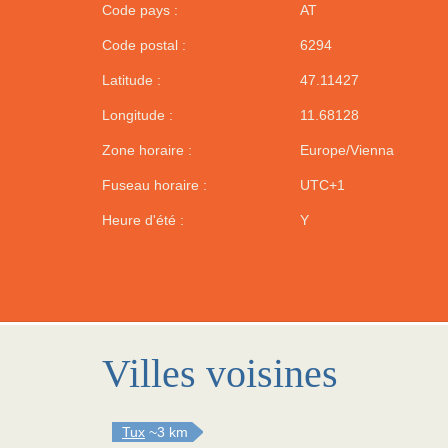
Code pays :
AT
Code postal :
6294
Latitude :
47.11427
Longitude :
11.68128
Zone horaire :
Europe/Vienna
Fuseau horaire :
UTC+1
Heure d'été :
Y
Villes voisines
Tux
~3 km