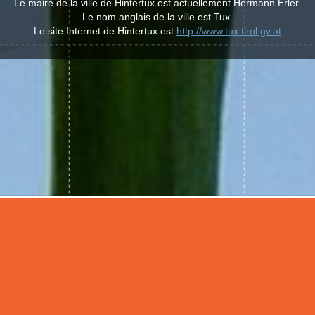
Le maire de la ville de Hintertux est actuellement Hermann Erler.
Le nom anglais de la ville est Tux.
Le site Internet de Hintertux est
http://www.tux.tirol.gv.at