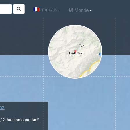
Français
Français
Monde
Monde
az
.
,12 habitants par km².