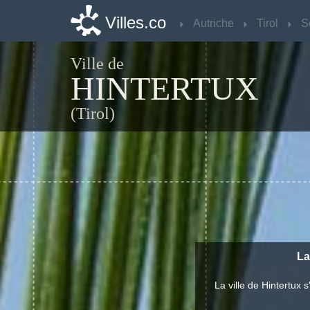
Villes.co
Villes.co
Autriche
Autriche
Tirol
Tirol
S
S
Ville de
HINTERTUX
(Tirol)
La
La ville de Hintertux