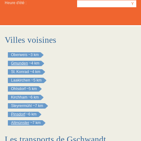
Heure d'été :
Y
Villes voisines
Oberweis
~3 km
Gmunden
~4 km
St. Konrad
~4 km
Laakirchen
~5 km
Ohlsdorf
~5 km
Kirchham
~6 km
Steyrermühl
~7 km
Pinsdorf
~6 km
Altmünster
~7 km
Les transports de Gschwandt