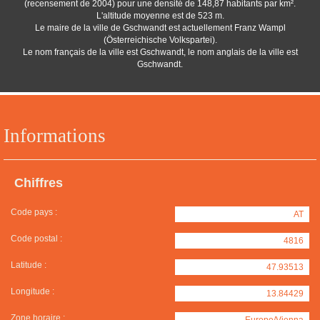
(recensement de 2004) pour une densité de 148,87 habitants par km².
L'altitude moyenne est de 523 m.
Le maire de la ville de Gschwandt est actuellement Franz Wampl
(Österreichische Volkspartei).
Le nom français de la ville est Gschwandt, le nom anglais de la ville est
Gschwandt.
Informations
Chiffres
Code pays :
AT
Code postal :
4816
Latitude :
47.93513
Longitude :
13.84429
Zone horaire :
Europe/Vienna