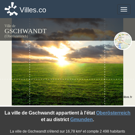
Villes.co
Villes.co
Toggle
Toggle
naviga
naviga
Ville de
GSCHWANDT
(Oberösterreich)
©photo-libre.fr
La ville de Gschwandt appartient à l'état
Oberösterreich
et au district
Gmunden
.
La ville de Gschwandt s'étend sur 16,78 km² et compte 2 498 habitants