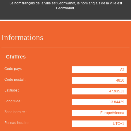
Le nom français de la ville est Gschwandt, le nom anglais de la ville est
Gschwandt.
Informations
Chiffres
Code pays :
AT
Code postal :
4816
Latitude :
47.93513
Longitude :
13.84429
Zone horaire :
Europe/Vienna
Fuseau horaire :
UTC+1