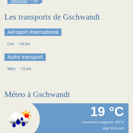
Altmünster
~7 km
Les transports de Gschwandt
Aéroport international
Linz
~42 km
Autre transport
Wels
~31 km
Méteo à Gschwandt
19 °C
Couverture nuageuse: 100 %
Vent: W 9 km/h