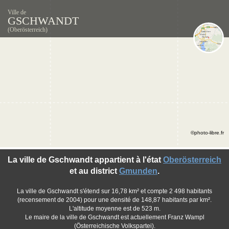
Ville de
GSCHWANDT
(Oberösterreich)
©photo-libre.fr
La ville de Gschwandt appartient à l'état
Oberösterreich
et au district
Gmunden
.
La ville de Gschwandt s'étend sur 16,78 km² et compte 2 498 habitants
(recensement de 2004) pour une densité de 148,87 habitants par km².
L'altitude moyenne est de 523 m.
Le maire de la ville de Gschwandt est actuellement Franz Wampl
(Österreichische Volkspartei).