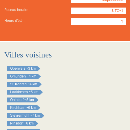
Fuseau horaire :
UTC+1
Heure d'été :
Y
Villes voisines
Oberweis
~3 km
Gmunden
~4 km
St. Konrad
~4 km
Laakirchen
~5 km
Ohlsdorf
~5 km
Kirchham
~6 km
Steyrermühl
~7 km
Pinsdorf
~6 km