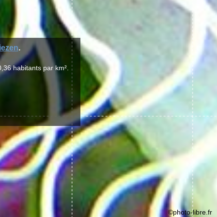
iezen
.
,36 habitants par km².
©photo-libre.fr