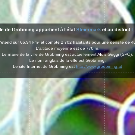
lle de Gröbming appartient à l'état
Steiermark
et au district
L
s'étend sur 66,94 km² et compte 2 702 habitants pour une densité de 40
L'altitude moyenne est de 770 m.
Le maire de la ville de Gröbming est actuellement Alois Guggi (SPÖ).
Le nom anglais de la ville est Gröbming.
Le site Internet de Gröbming est
http://www.groebming.at