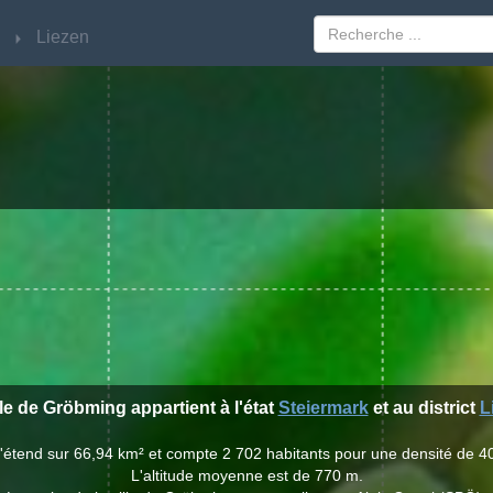
Liezen
Liezen
lle de Gröbming appartient à l'état
Steiermark
et au district
L
s'étend sur 66,94 km² et compte 2 702 habitants pour une densité de 40
L'altitude moyenne est de 770 m.