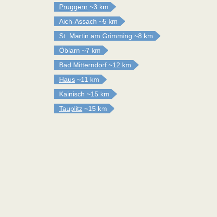
Pruggern
~3 km
Aich-Assach
~5 km
St. Martin am Grimming
~8 km
Öblarn
~7 km
Bad Mitterndorf
~12 km
Haus
~11 km
Kainisch
~15 km
Tauplitz
~15 km