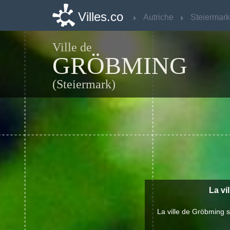
Villes.co
Villes.co
Autriche
Autriche
Steiermark
Steiermark
Ville de
GRÖBMING
(Steiermark)
La vi
La ville de Gröbming 