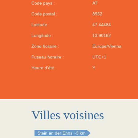
Code pays :
AT
Code postal :
8962
Latitude :
47.44484
Longitude :
13.90162
Zone horaire :
Europe/Vienna
Fuseau horaire :
UTC+1
Heure d'été :
Y
Villes voisines
Stein an der Enns
~3 km