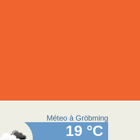
Méteo à Gröbming
19 °C