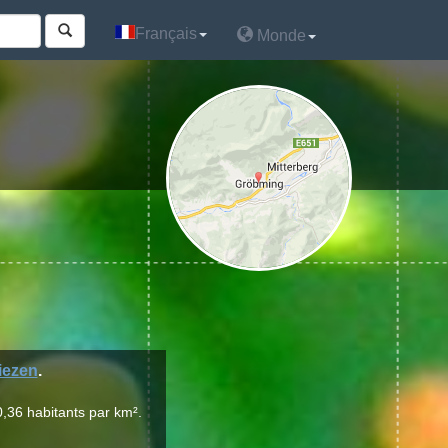
Français
Français
Monde
Monde
iezen
.
,36 habitants par km².