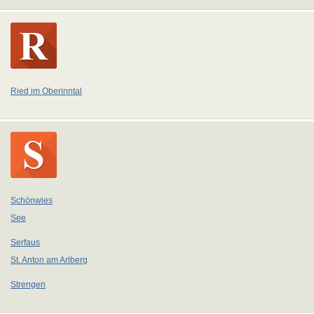
Ried im Oberinntal
Schönwies
See
Serfaus
St. Anton am Arlberg
Strengen