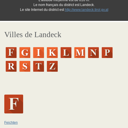
L'altitude moyenne est de 816 m.
Le nom français du district est Landeck.
Le site Internet du district est
http://www.landeck.tirol.gv.at
Villes de Landeck
Feichten