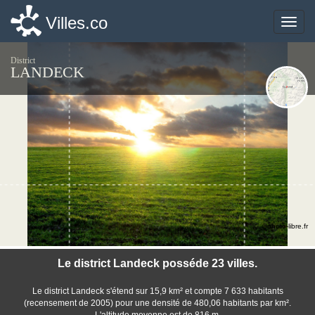
Villes.co
Villes.co
Toggle
Toggle
naviga
naviga
District
LANDECK
©photo-libre.fr
Le district Landeck posséde 23 villes.
Le district Landeck s'étend sur 15,9 km² et compte 7 633 habitants
(recensement de 2005) pour une densité de 480,06 habitants par km².