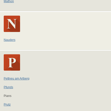
Mathon
Nauders
Pettneu am Arlberg
Pfunds
Pians
Prutz