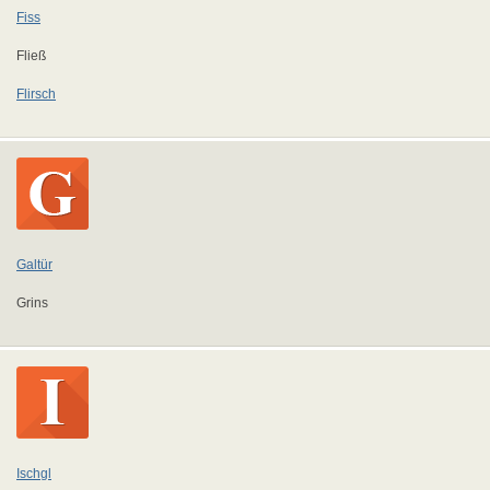
Fiss
Fließ
Flirsch
Galtür
Grins
Ischgl