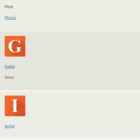
Fließ
Flirsch
Galtür
Grins
Ischgl