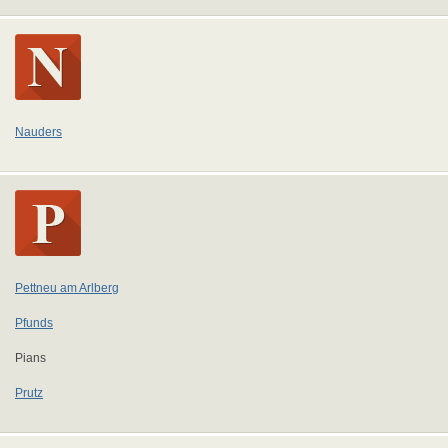
Nauders
Pettneu am Arlberg
Pfunds
Pians
Prutz