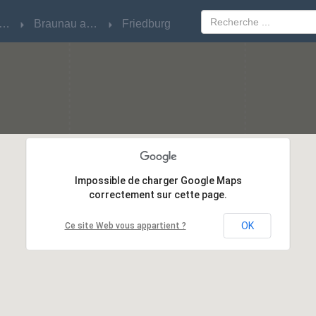
berösterreich
berösterreich
Braunau am Inn
Braunau am Inn
Friedburg
Friedburg
Impossible de charger Google Maps
Impossible de charger Google Maps
correctement sur cette page.
correctement sur cette page.
OK
OK
Ce site Web vous appartient ?
Ce site Web vous appartient ?