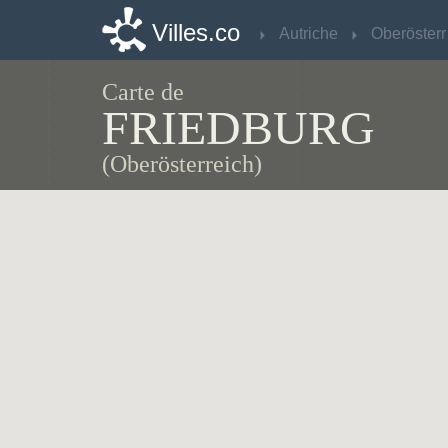
Villes.co
Villes.co
Autriche
Autriche
O
O
Carte de
FRIEDBURG
(Oberösterreich)