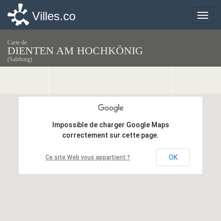
Villes.co
Villes.co
Toggle
Toggle
naviga
naviga
Carte de
DIENTEN AM HOCHKÖNIG
(Salzburg)
Impossible de charger Google Maps
Impossible de charger Google Maps
correctement sur cette page.
correctement sur cette page.
OK
OK
Ce site Web vous appartient ?
Ce site Web vous appartient ?