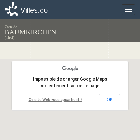
Villes.co
Villes.co
Toggle
Toggle
naviga
naviga
Carte de
BAUMKIRCHEN
(Tirol)
Impossible de charger Google Maps
Impossible de charger Google Maps
correctement sur cette page.
correctement sur cette page.
OK
OK
Ce site Web vous appartient ?
Ce site Web vous appartient ?