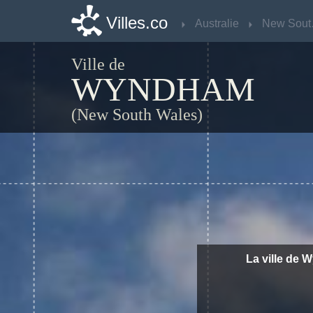
Villes.co
Villes.co
Australie
Australie
Ne
Ne
Ville de
WYNDHAM
(New South Wales)
La ville de 