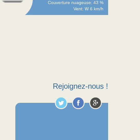
Couverture nuageuse: 43 %
Vent: W 6 km/h
Rejoignez-nous !