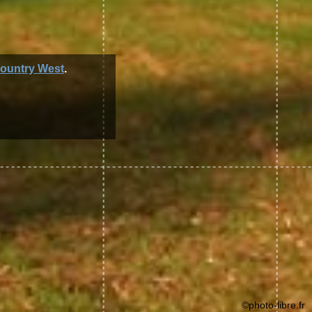
ountry West
.
©photo-libre.fr