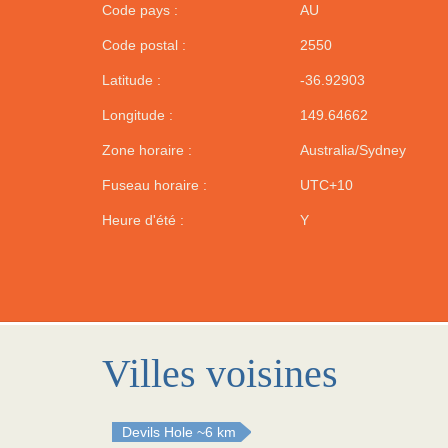
Code pays :
AU
Code postal :
2550
Latitude :
-36.92903
Longitude :
149.64662
Zone horaire :
Australia/Sydney
Fuseau horaire :
UTC+10
Heure d'été :
Y
Villes voisines
Devils Hole
~6 km