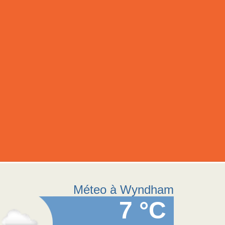
Méteo à Wyndham
7 °C