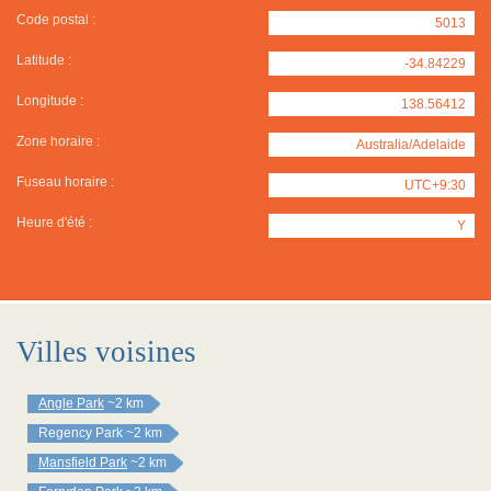
Code postal :
5013
Latitude :
-34.84229
Longitude :
138.56412
Zone horaire :
Australia/Adelaide
Fuseau horaire :
UTC+9:30
Heure d'été :
Y
Villes voisines
Angle Park
~2 km
Regency Park
~2 km
Mansfield Park
~2 km