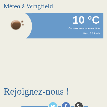
Méteo à Wingfield
10 °C
Couverture nuageuse: 9 %
Vent: E 6 km/h
Rejoignez-nous !