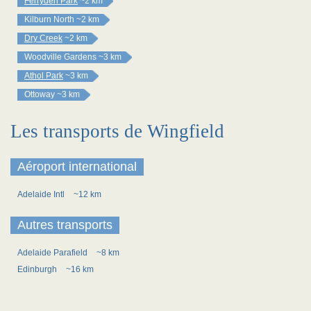
Ferryden Park
~2 km
Kilburn North
~2 km
Dry Creek
~2 km
Woodville Gardens
~3 km
Athol Park
~3 km
Ottoway
~3 km
Les transports de Wingfield
Aéroport international
Adelaide Intl
~12 km
Autres transports
Adelaide Parafield
~8 km
Edinburgh
~16 km