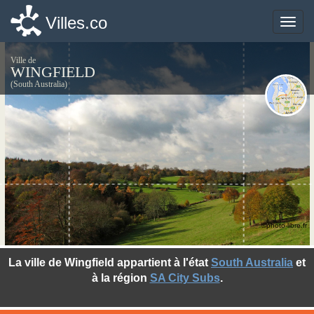
Villes.co
Villes.co
Toggle
Toggle
naviga
naviga
Ville de
WINGFIELD
(South Australia)
©photo-libre.fr
La ville de Wingfield appartient à l'état
South Australia
et
à la région
SA City Subs
.