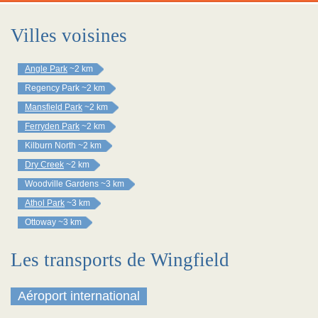
Villes voisines
Angle Park
~2 km
Regency Park
~2 km
Mansfield Park
~2 km
Ferryden Park
~2 km
Kilburn North
~2 km
Dry Creek
~2 km
Woodville Gardens
~3 km
Athol Park
~3 km
Ottoway
~3 km
Les transports de Wingfield
Aéroport international