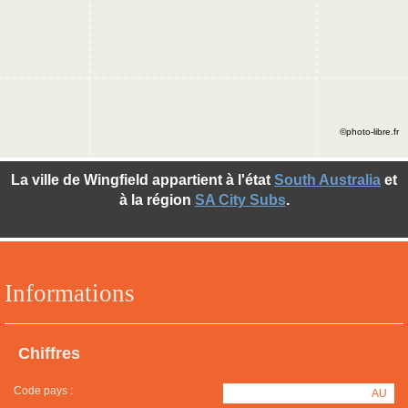
©photo-libre.fr
La ville de Wingfield appartient à l'état
South Australia
et
à la région
SA City Subs
.
Informations
Chiffres
Code pays :
AU