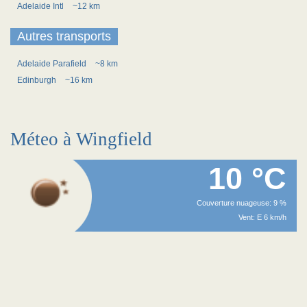
Adelaide Intl
~12 km
Autres transports
Adelaide Parafield
~8 km
Edinburgh
~16 km
Méteo à Wingfield
10 °C
Couverture nuageuse: 9 %
Vent: E 6 km/h