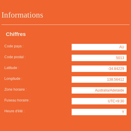
Informations
Chiffres
Code pays :
AU
Code postal :
5013
Latitude :
-34.84229
Longitude :
138.56412
Zone horaire :
Australia/Adelaide
Fuseau horaire :
UTC+9:30
Heure d'été :
Y