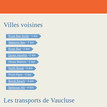
Villes voisines
Rose Bay North
~1 km
Watsons Bay
~2 km
Rose Bay
~2 km
Dover Heights
~2 km
Hmas Watson
~2 km
North Bondi
~3 km
Point Piper
~3 km
Bondi Beach
~4 km
Bellevue Hill
~4 km
Les transports de Vaucluse