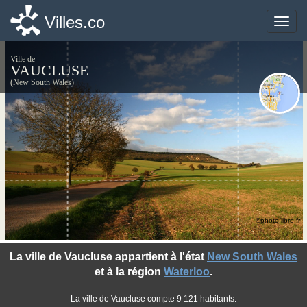
Villes.co
Villes.co
Toggle
Toggle
naviga
naviga
Ville de
VAUCLUSE
(New South Wales)
©photo-libre.fr
La ville de Vaucluse appartient à l'état
New South Wales
et à la région
Waterloo
.
La ville de Vaucluse compte 9 121 habitants.