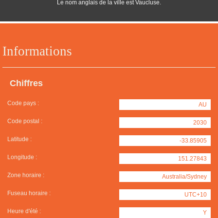
Le nom anglais de la ville est Vaucluse.
Informations
Chiffres
Code pays :
AU
Code postal :
2030
Latitude :
-33.85905
Longitude :
151.27843
Zone horaire :
Australia/Sydney
Fuseau horaire :
UTC+10
Heure d'été :
Y