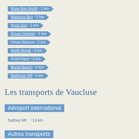
Rose Bay North
~1 km
Watsons Bay
~2 km
Rose Bay
~2 km
Dover Heights
~2 km
Hmas Watson
~2 km
North Bondi
~3 km
Point Piper
~3 km
Bondi Beach
~4 km
Bellevue Hill
~4 km
Les transports de Vaucluse
Aéroport international
Sydney Intl
~13 km
Autres transports