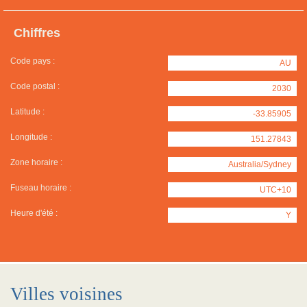
Chiffres
Code pays :
AU
Code postal :
2030
Latitude :
-33.85905
Longitude :
151.27843
Zone horaire :
Australia/Sydney
Fuseau horaire :
UTC+10
Heure d'été :
Y
Villes voisines