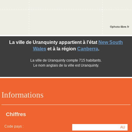
©photo-libre.fr
La ville de Uranquinty appartient à l'état
New South
Wales
et à la région
Canberra
.
La ville de Uranquinty compte 715 habitants.
Le nom anglais de la ville est Uranquinty.
Informations
Chiffres
Code pays :
AU