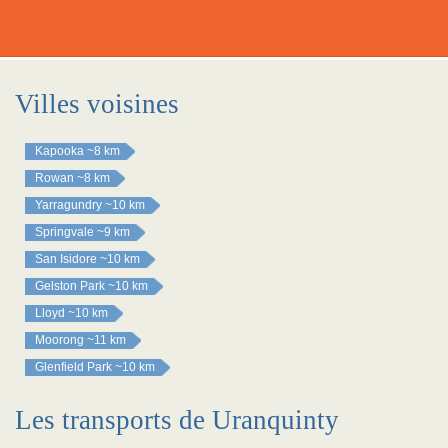
Villes voisines
Kapooka
~8 km
Rowan
~8 km
Yarragundry
~10 km
Springvale
~9 km
San Isidore
~10 km
Gelston Park
~10 km
Lloyd
~10 km
Moorong
~11 km
Glenfield Park
~10 km
Les transports de Uranquinty