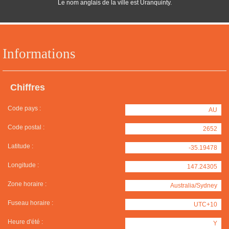
Le nom anglais de la ville est Uranquinty.
Informations
Chiffres
Code pays :
AU
Code postal :
2652
Latitude :
-35.19478
Longitude :
147.24305
Zone horaire :
Australia/Sydney
Fuseau horaire :
UTC+10
Heure d'été :
Y