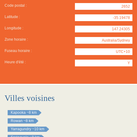
Code postal :
2652
Latitude :
-35.19478
Longitude :
147.24305
Zone horaire :
Australia/Sydney
Fuseau horaire :
UTC+10
Heure d'été :
Y
Villes voisines
Kapooka
~8 km
Rowan
~8 km
Yarragundry
~10 km