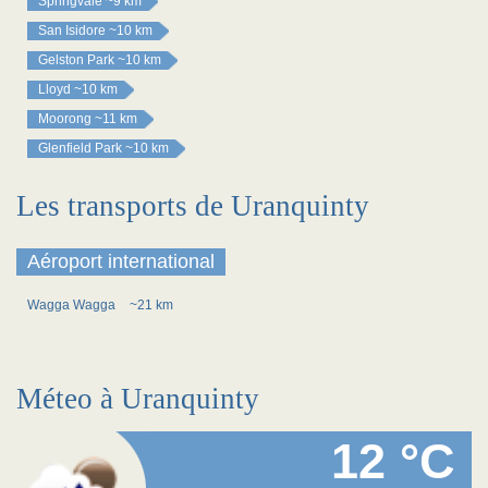
Springvale
~9 km
San Isidore
~10 km
Gelston Park
~10 km
Lloyd
~10 km
Moorong
~11 km
Glenfield Park
~10 km
Les transports de Uranquinty
Aéroport international
Wagga Wagga
~21 km
Méteo à Uranquinty
12 °C