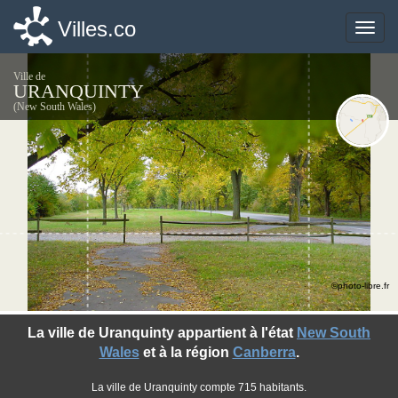
Villes.co
Villes.co
Toggle
Toggle
naviga
naviga
Ville de
URANQUINTY
(New South Wales)
©photo-libre.fr
La ville de Uranquinty appartient à l'état
New South
Wales
et à la région
Canberra
.
La ville de Uranquinty compte 715 habitants.