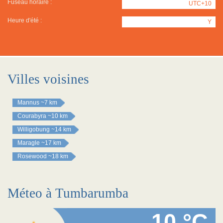
Fuseau horaire :
UTC+10
Heure d'été :
Y
Villes voisines
Mannus
~7 km
Courabyra
~10 km
Willigobung
~14 km
Maragle
~17 km
Rosewood
~18 km
Méteo à Tumbarumba
10 °C