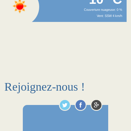
Couverture nuageuse: 0 %
Vent: SSW 4 km/h
Rejoignez-nous !