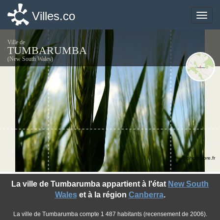
Villes.co
Villes.co
Toggle
Toggle
naviga
naviga
Ville de
TUMBARUMBA
(New South Wales)
©photo-libre.fr
La ville de Tumbarumba appartient à l'état
New South
Wales
et à la région
Canberra
.
La ville de Tumbarumba compte 1 487 habitants (recensement de 2006).