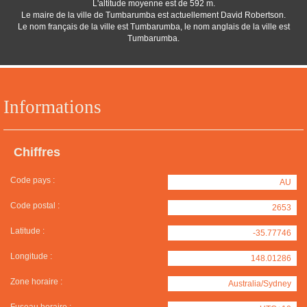
L'altitude moyenne est de 592 m.
Le maire de la ville de Tumbarumba est actuellement David Robertson.
Le nom français de la ville est Tumbarumba, le nom anglais de la ville est
Tumbarumba.
Informations
Chiffres
Code pays :
AU
Code postal :
2653
Latitude :
-35.77746
Longitude :
148.01286
Zone horaire :
Australia/Sydney