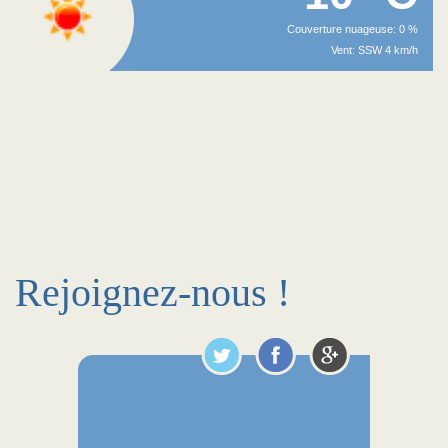
Couverture nuageuse: 0 %
Vent: SSW 4 km/h
Rejoignez-nous !