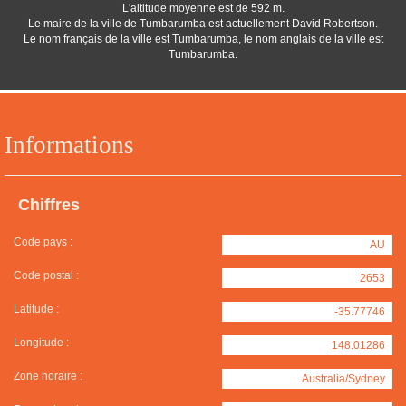
L'altitude moyenne est de 592 m.
Le maire de la ville de Tumbarumba est actuellement David Robertson.
Le nom français de la ville est Tumbarumba, le nom anglais de la ville est
Tumbarumba.
Informations
Chiffres
Code pays :
AU
Code postal :
2653
Latitude :
-35.77746
Longitude :
148.01286
Zone horaire :
Australia/Sydney