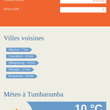
Fuseau horaire :
UTC+10
Heure d'été :
Y
Villes voisines
Mannus
~7 km
Courabyra
~10 km
Willigobung
~14 km
Maragle
~17 km
Rosewood
~18 km
Méteo à Tumbarumba
10 °C