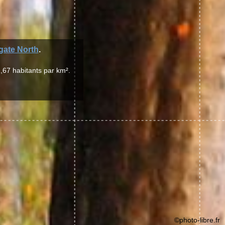
gate North
.
,67 habitants par km².
©photo-libre.fr