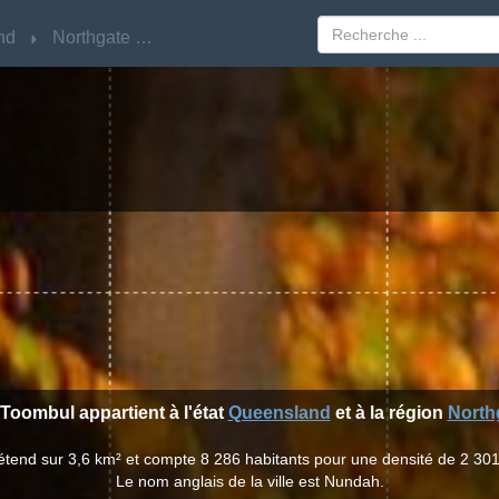
nd
nd
Northgate North
Northgate North
 Toombul appartient à l'état
Queensland
et à la région
North
'étend sur 3,6 km² et compte 8 286 habitants pour une densité de 2 301
Le nom anglais de la ville est Nundah.