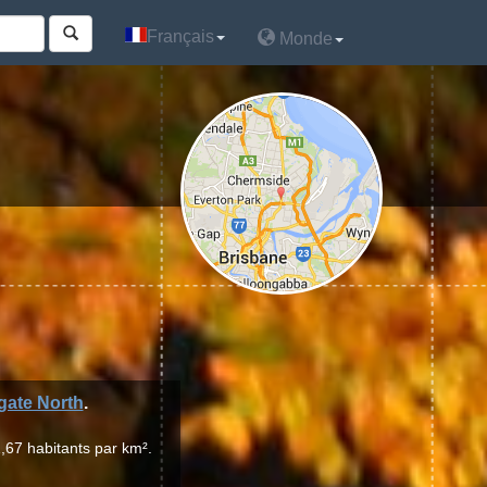
Français
Français
Monde
Monde
gate North
.
,67 habitants par km².