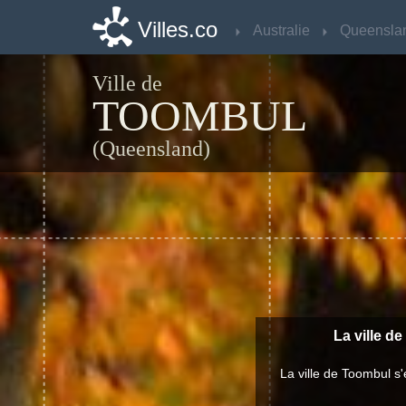
Villes.co
Villes.co
Australie
Australie
Queensla
Queensla
Ville de
TOOMBUL
(Queensland)
La ville de
La ville de Toombul s