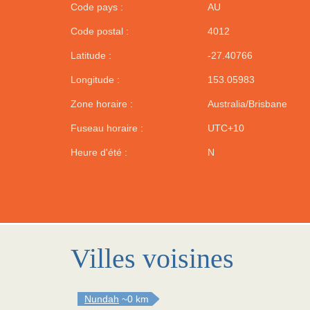
Code pays :
AU
Code postal :
4012
Latitude :
-27.40766
Longitude :
153.05983
Zone horaire :
Australia/Brisbane
Fuseau horaire :
UTC+10
Heure d'été :
N
Villes voisines
Nundah
~0 km