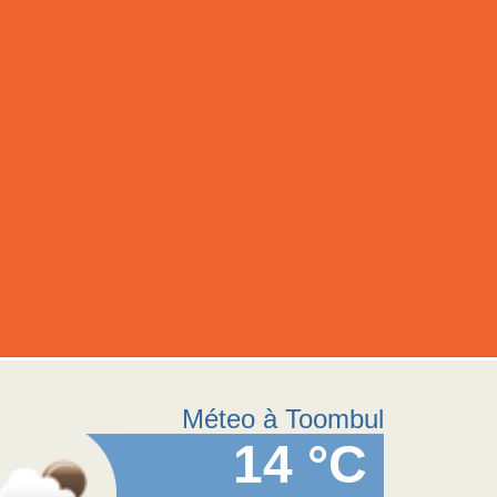
Méteo à Toombul
14 °C