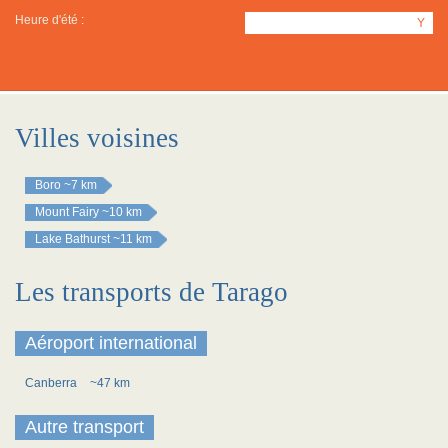
Heure d'été :
Y
Villes voisines
Boro
~7 km
Mount Fairy
~10 km
Lake Bathurst
~11 km
Les transports de Tarago
Aéroport international
Canberra
~47 km
Autre transport