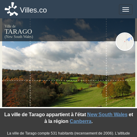
Villes.co
Villes.co
Toggle
Toggle
naviga
naviga
Ville de
TARAGO
(New South Wales)
©photo-libre.fr
La ville de Tarago appartient à l'état
New South Wales
et
à la région
Canberra
.
La ville de Tarago compte 531 habitants (recensement de 2006). L'altitude