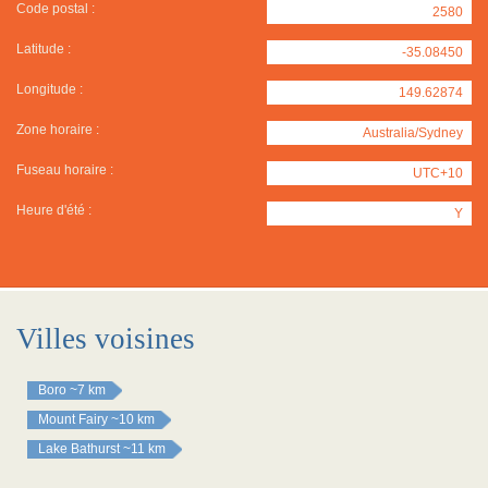
Code postal :
2580
Latitude :
-35.08450
Longitude :
149.62874
Zone horaire :
Australia/Sydney
Fuseau horaire :
UTC+10
Heure d'été :
Y
Villes voisines
Boro
~7 km
Mount Fairy
~10 km
Lake Bathurst
~11 km