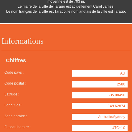
moyenne est de 703 m.
Le maire de la ville de Tarago est actuellement Carol James.
Le nom français de la ville est Tarago, le nom anglais de la ville est Tarago.
Informations
Chiffres
Code pays :
AU
Code postal :
2580
Latitude :
-35.08450
Longitude :
149.62874
Zone horaire :
Australia/Sydney
Fuseau horaire :
UTC+10