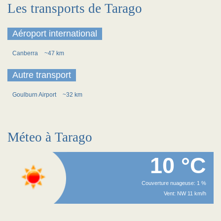
Les transports de Tarago
Aéroport international
Canberra
~47 km
Autre transport
Goulburn Airport
~32 km
Méteo à Tarago
10 °C
Couverture nuageuse: 1 %
Vent: NW 11 km/h