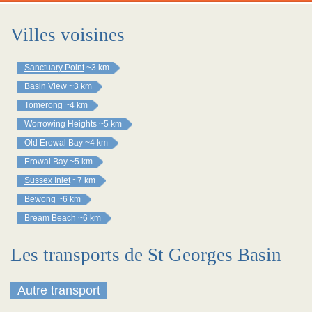
Villes voisines
Sanctuary Point
~3 km
Basin View
~3 km
Tomerong
~4 km
Worrowing Heights
~5 km
Old Erowal Bay
~4 km
Erowal Bay
~5 km
Sussex Inlet
~7 km
Bewong
~6 km
Bream Beach
~6 km
Les transports de St Georges Basin
Autre transport