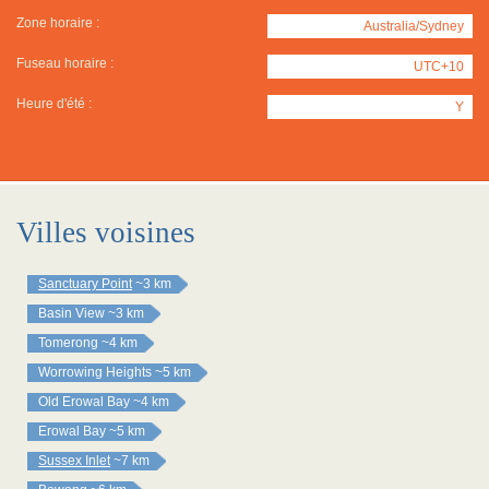
Zone horaire :
Australia/Sydney
Fuseau horaire :
UTC+10
Heure d'été :
Y
Villes voisines
Sanctuary Point
~3 km
Basin View
~3 km
Tomerong
~4 km
Worrowing Heights
~5 km
Old Erowal Bay
~4 km
Erowal Bay
~5 km
Sussex Inlet
~7 km