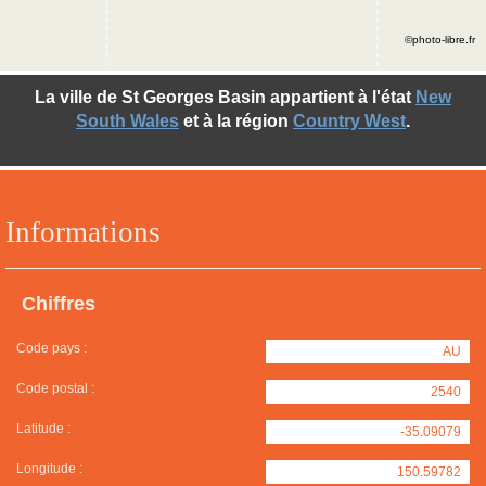
©photo-libre.fr
La ville de St Georges Basin appartient à l'état
New
South Wales
et à la région
Country West
.
Informations
Chiffres
Code pays :
AU
Code postal :
2540
Latitude :
-35.09079
Longitude :
150.59782