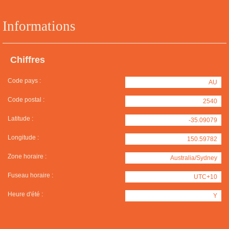
Informations
Chiffres
Code pays :
AU
Code postal :
2540
Latitude :
-35.09079
Longitude :
150.59782
Zone horaire :
Australia/Sydney
Fuseau horaire :
UTC+10
Heure d'été :
Y