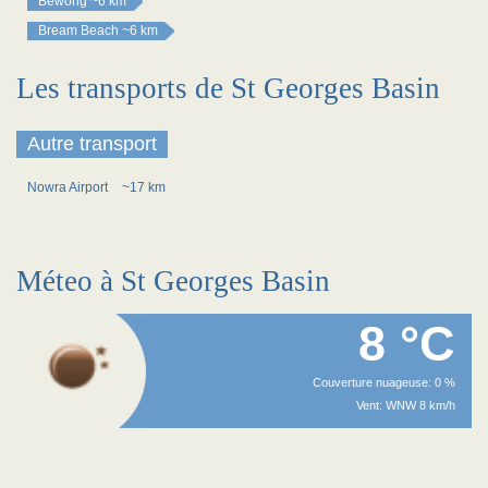
Bewong
~6 km
Bream Beach
~6 km
Les transports de St Georges Basin
Autre transport
Nowra Airport
~17 km
Méteo à St Georges Basin
8 °C
Couverture nuageuse: 0 %
Vent: WNW 8 km/h