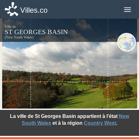
Villes.co
Villes.co
Toggle
Toggle
naviga
naviga
Ville de
ST GEORGES BASIN
(New South Wales)
©photo-libre.fr
La ville de St Georges Basin appartient à l'état
New
South Wales
et à la région
Country West
.