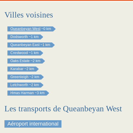
Villes voisines
Queanbeyan West
~0 km
Dodsworth
~1 km
Queanbeyan East
~1 km
Crestwood
~1 km
Oaks Estate
~2 km
Karabar
~2 km
Greenleigh
~2 km
Letchworth
~2 km
Hmas Harman
~3 km
Les transports de Queanbeyan West
Aéroport international