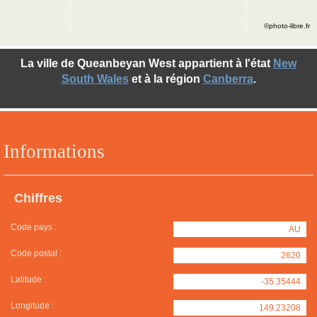
©photo-libre.fr
La ville de Queanbeyan West appartient à l'état
New
South Wales
et à la région
Canberra
.
Informations
Chiffres
Code pays :
AU
Code postal :
2620
Latitude :
-35.35444
Longitude :
149.23208