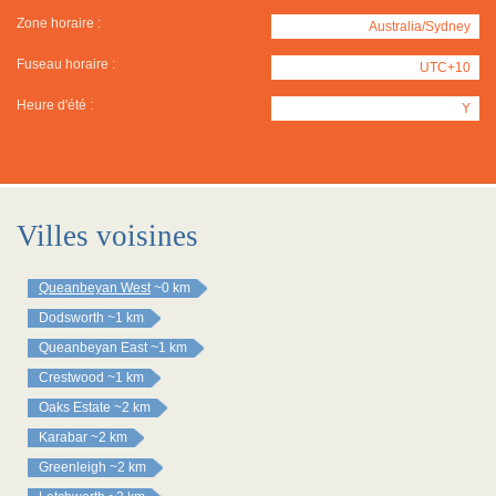
Zone horaire :
Australia/Sydney
Fuseau horaire :
UTC+10
Heure d'été :
Y
Villes voisines
Queanbeyan West
~0 km
Dodsworth
~1 km
Queanbeyan East
~1 km
Crestwood
~1 km
Oaks Estate
~2 km
Karabar
~2 km
Greenleigh
~2 km