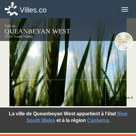
Villes.co
Villes.co
Toggle
Toggle
naviga
naviga
Ville de
QUEANBEYAN WEST
(New South Wales)
©photo-libre.fr
La ville de Queanbeyan West appartient à l'état
New
South Wales
et à la région
Canberra
.