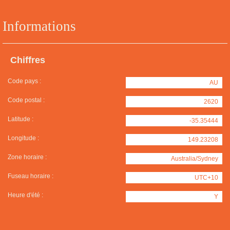
Informations
Chiffres
Code pays :
AU
Code postal :
2620
Latitude :
-35.35444
Longitude :
149.23208
Zone horaire :
Australia/Sydney
Fuseau horaire :
UTC+10
Heure d'été :
Y