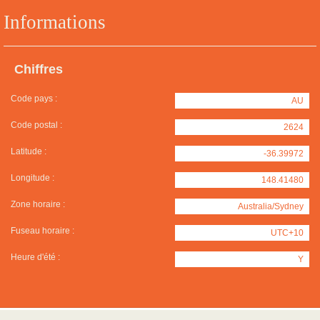
Informations
Chiffres
Code pays :
AU
Code postal :
2624
Latitude :
-36.39972
Longitude :
148.41480
Zone horaire :
Australia/Sydney
Fuseau horaire :
UTC+10
Heure d'été :
Y