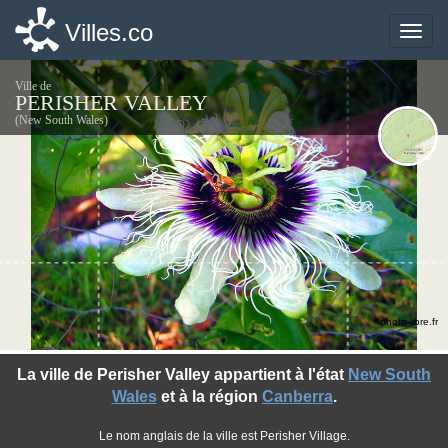
Villes.co
Villes.co
Toggle
Toggle
naviga
naviga
Ville de
PERISHER VALLEY
(New South Wales)
©photo-libre.fr
La ville de Perisher Valley appartient à l'état
New South
Wales
et à la région
Canberra
.
Le nom anglais de la ville est Perisher Village.