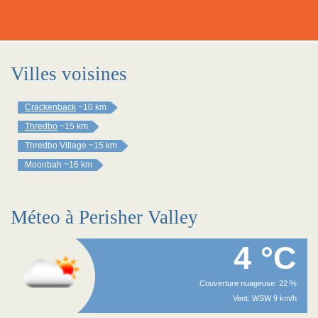
Villes voisines
Crackenback
~10 km
Thredbo
~15 km
Thredbo Village
~15 km
Moonbah
~16 km
Méteo à Perisher Valley
4 °C
Couverture nuageuse: 22 %
Vent: WSW 9 km/h