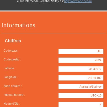
Le site Internet de Perisher Valley est
http://www.abc.net.au
Informations
Chiffres
Code pays :
AU
Code postal :
2624
Latitude :
-36.39972
Longitude :
148.41480
Zone horaire :
Australia/Sydney
Fuseau horaire :
UTC+10
Heure d'été :
Y