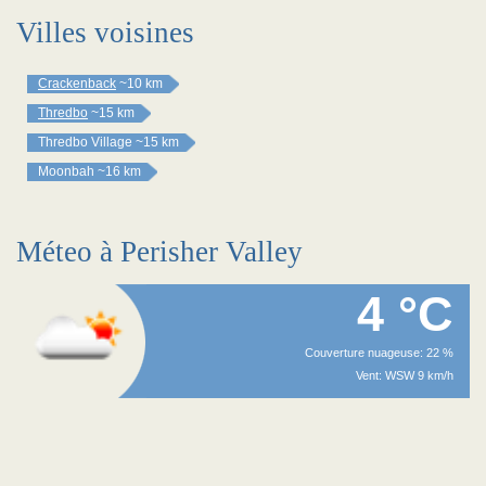
Villes voisines
Crackenback
~10 km
Thredbo
~15 km
Thredbo Village
~15 km
Moonbah
~16 km
Méteo à Perisher Valley
4 °C
Couverture nuageuse: 22 %
Vent: WSW 9 km/h