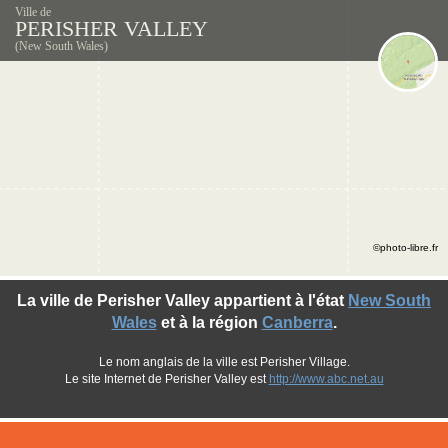
Ville de
PERISHER VALLEY
(New South Wales)
©photo-libre.fr
La ville de Perisher Valley appartient à l'état
New South
Wales
et à la région
Canberra
.
Le nom anglais de la ville est Perisher Village.
Le site Internet de Perisher Valley est
http://www.abc.net.au