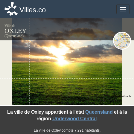
Villes.co
Villes.co
Toggle
Toggle
naviga
naviga
Ville de
OXLEY
(Queensland)
©photo-libre.fr
La ville de Oxley appartient à l'état
Queensland
et à la
région
Underwood Central
.
La ville de Oxley compte 7 291 habitants.