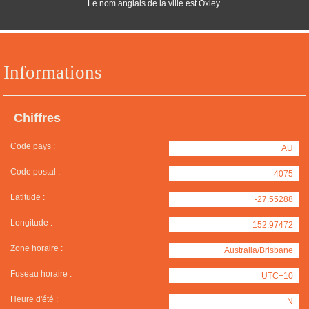
Le nom anglais de la ville est Oxley.
Informations
Chiffres
Code pays :
AU
Code postal :
4075
Latitude :
-27.55288
Longitude :
152.97472
Zone horaire :
Australia/Brisbane
Fuseau horaire :
UTC+10
Heure d'été :
N