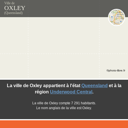
Ville de
OXLEY
(Queensland)
©photo-libre.fr
La ville de Oxley appartient à l'état
Queensland
et à la
région
Underwood Central
.
La ville de Oxley compte 7 291 habitants.
Le nom anglais de la ville est Oxley.