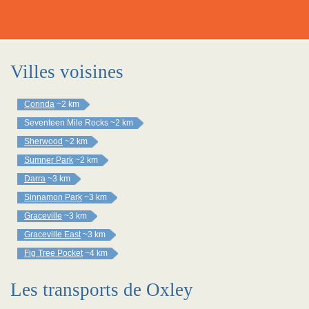
Villes voisines
Corinda
~2 km
Seventeen Mile Rocks
~2 km
Sherwood
~2 km
Sumner Park
~2 km
Darra
~3 km
Sinnamon Park
~3 km
Graceville
~3 km
Graceville East
~3 km
Fig Tree Pocket
~4 km
Les transports de Oxley