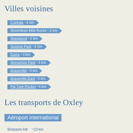
Villes voisines
Corinda
~2 km
Seventeen Mile Rocks
~2 km
Sherwood
~2 km
Sumner Park
~2 km
Darra
~3 km
Sinnamon Park
~3 km
Graceville
~3 km
Graceville East
~3 km
Fig Tree Pocket
~4 km
Les transports de Oxley
Aéroport international
Brisbane Intl
~23 km