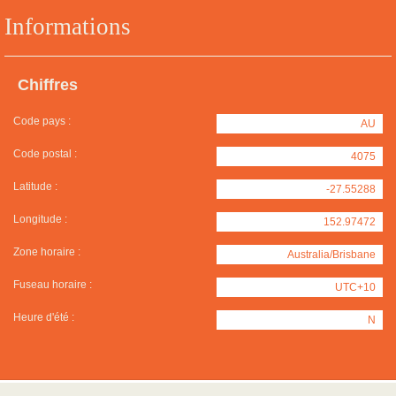
Informations
Chiffres
Code pays :
AU
Code postal :
4075
Latitude :
-27.55288
Longitude :
152.97472
Zone horaire :
Australia/Brisbane
Fuseau horaire :
UTC+10
Heure d'été :
N