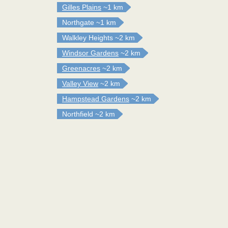
Gilles Plains
~1 km
Northgate
~1 km
Walkley Heights
~2 km
Windsor Gardens
~2 km
Greenacres
~2 km
Valley View
~2 km
Hampstead Gardens
~2 km
Northfield
~2 km