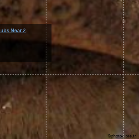
ubs Near 2
.
©photo-libre.fr