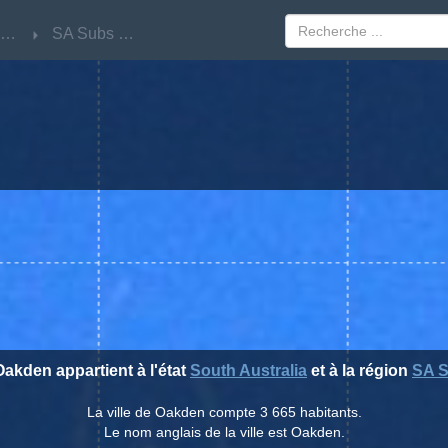
South Australia
South Australia
SA Subs Near 2
SA Subs Near 2
 Oakden appartient à l'état
South Australia
et à la région
SA S
La ville de Oakden compte 3 665 habitants.
Le nom anglais de la ville est Oakden.