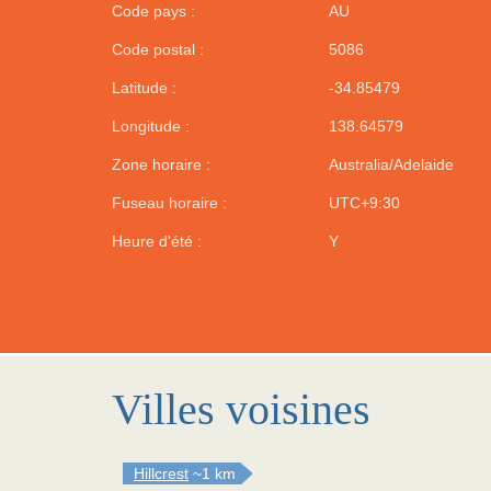
Code pays :
AU
Code postal :
5086
Latitude :
-34.85479
Longitude :
138.64579
Zone horaire :
Australia/Adelaide
Fuseau horaire :
UTC+9:30
Heure d'été :
Y
Villes voisines
Hillcrest
~1 km