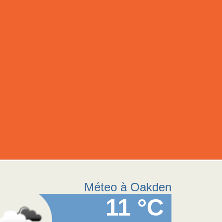
Méteo à Oakden
11 °C