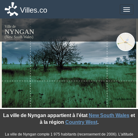
Villes.co
Villes.co
Toggle
Toggle
naviga
naviga
Ville de
NYNGAN
(New South Wales)
©photo-libre.fr
La ville de Nyngan appartient à l'état
New South Wales
et
à la région
Country West
.
La ville de Nyngan compte 1 975 habitants (recensement de 2006). L'altitude