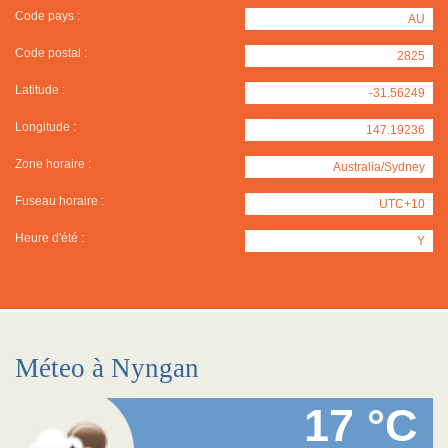
Code pays :
AU
Code postal :
2825
Latitude :
-31.56249
Longitude :
147.19236
Zone horaire :
Australia/Sydney
Fuseau horaire :
UTC+10
Heure d'été :
Y
Méteo à Nyngan
17 °C