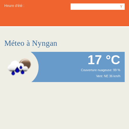
Heure d'été :
Y
Méteo à Nyngan
17 °C
Couverture nuageuse: 99 %
Vent: NE 36 km/h