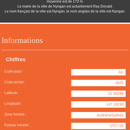
moyenne est de 173 m.
Le maire de la ville de Nyngan est actuellement Ray Donald.
Le nom français de la ville est Nyngan, le nom anglais de la ville est Nyngan.
Informations
Chiffres
Code pays :
AU
Code postal :
2825
Latitude :
-31.56249
Longitude :
147.19236
Zone horaire :
Australia/Sydney
Fuseau horaire :
UTC+10