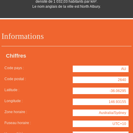
densité de 1 032,03 habitants par km².
Le nom anglais de la ville est North Albury.
Informations
Chiffres
Code pays :
AU
Code postal :
2640
Latitude :
-36.06295
Longitude :
146.93155
Zone horaire :
Australia/Sydney
Fuseau horaire :
UTC+10