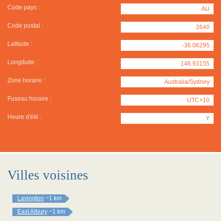
Code pays :
AU
Code postal :
2640
Latitude :
-36.06295
Longitude :
146.93155
Zone horaire :
Australia/Sydney
Fuseau horaire :
UTC+10
Heure d'été :
Y
Villes voisines
Lavington
~1 km
East Albury
~1 km