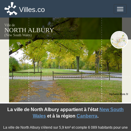
Villes.co
Villes.co
Toggle
Toggle
naviga
naviga
Ville de
NORTH ALBURY
(New South Wales)
©photo-libre.fr
La ville de North Albury appartient à l'état
New South
Wales
et à la région
Canberra
.
La ville de North Albury s'étend sur 5,9 km² et compte 6 089 habitants pour une