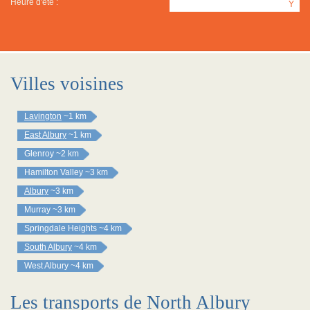
Heure d'été :
Y
Villes voisines
Lavington
~1 km
East Albury
~1 km
Glenroy
~2 km
Hamilton Valley
~3 km
Albury
~3 km
Murray
~3 km
Springdale Heights
~4 km
South Albury
~4 km
West Albury
~4 km
Les transports de North Albury