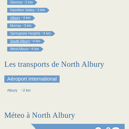
Glenroy
~2 km
Hamilton Valley
~3 km
Albury
~3 km
Murray
~3 km
Springdale Heights
~4 km
South Albury
~4 km
West Albury
~4 km
Les transports de North Albury
Aéroport international
Albury
~2 km
Méteo à North Albury