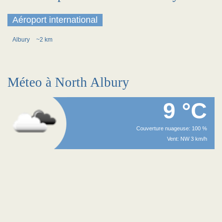
Aéroport international
Albury
~2 km
Méteo à North Albury
9 °C
Couverture nuageuse: 100 %
Vent: NW 3 km/h