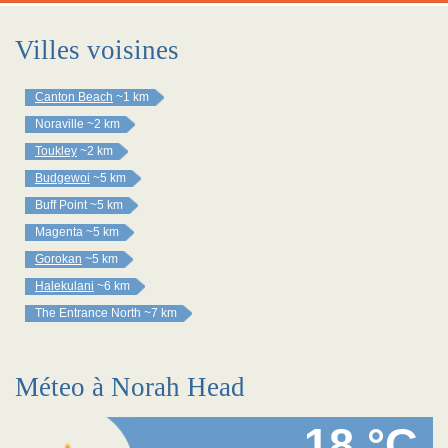
Villes voisines
Canton Beach
~1 km
Noraville
~2 km
Toukley
~2 km
Budgewoi
~5 km
Buff Point
~5 km
Magenta
~5 km
Gorokan
~5 km
Halekulani
~6 km
The Entrance North
~7 km
Méteo à Norah Head
18 °C