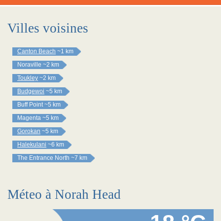
Villes voisines
Canton Beach
~1 km
Noraville
~2 km
Toukley
~2 km
Budgewoi
~5 km
Buff Point
~5 km
Magenta
~5 km
Gorokan
~5 km
Halekulani
~6 km
The Entrance North
~7 km
Méteo à Norah Head