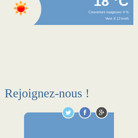
18 °C
Couverture nuageuse: 0 %
Vent: E 13 km/h
Rejoignez-nous !