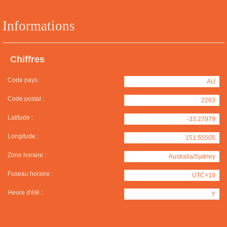
Informations
Chiffres
Code pays :
AU
Code postal :
2263
Latitude :
-33.27979
Longitude :
151.55505
Zone horaire :
Australia/Sydney
Fuseau horaire :
UTC+10
Heure d'été :
Y