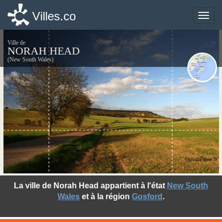
Villes.co
Villes.co
Toggle
Toggle
naviga
naviga
Ville de
NORAH HEAD
(New South Wales)
©photo-libre.fr
La ville de Norah Head appartient à l'état
New South
Wales
et à la région
Gosford
.