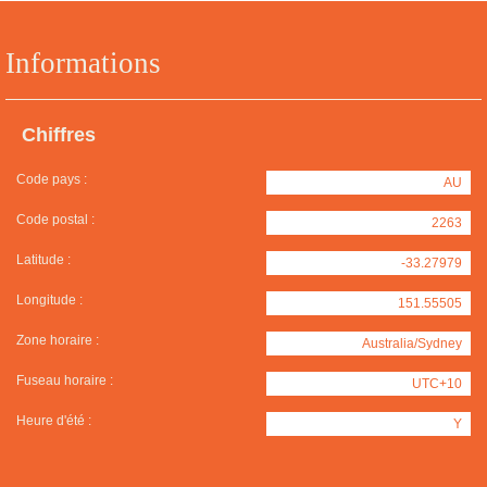
Informations
Chiffres
Code pays :
AU
Code postal :
2263
Latitude :
-33.27979
Longitude :
151.55505
Zone horaire :
Australia/Sydney
Fuseau horaire :
UTC+10
Heure d'été :
Y