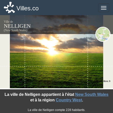
Villes.co
Villes.co
Toggle
Toggle
naviga
naviga
Ville de
NELLIGEN
(New South Wales)
©photo-libre.fr
La ville de Nelligen appartient à l'état
New South Wales
et à la région
Country West
.
La ville de Nelligen compte 228 habitants.