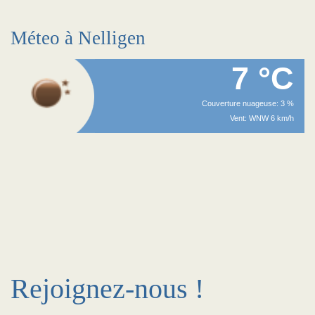
Méteo à Nelligen
7 °C
Couverture nuageuse: 3 %
Vent: WNW 6 km/h
Rejoignez-nous !