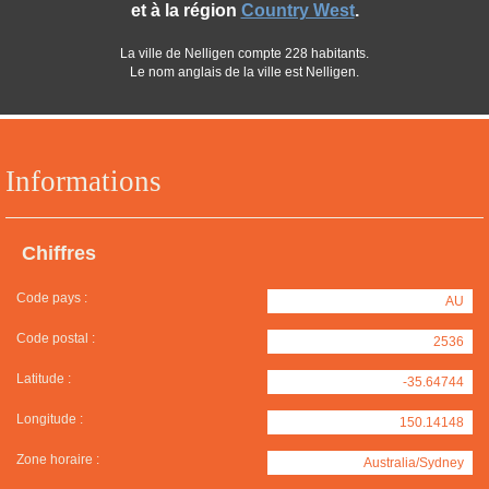
et à la région
Country West
.
La ville de Nelligen compte 228 habitants.
Le nom anglais de la ville est Nelligen.
Informations
Chiffres
Code pays :
AU
Code postal :
2536
Latitude :
-35.64744
Longitude :
150.14148
Zone horaire :
Australia/Sydney