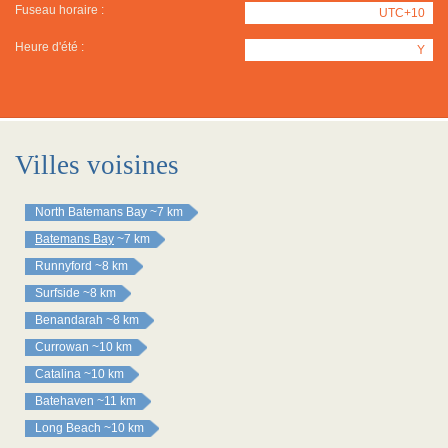
Fuseau horaire :
UTC+10
Heure d'été :
Y
Villes voisines
North Batemans Bay
~7 km
Batemans Bay
~7 km
Runnyford
~8 km
Surfside
~8 km
Benandarah
~8 km
Currowan
~10 km
Catalina
~10 km
Batehaven
~11 km
Long Beach
~10 km