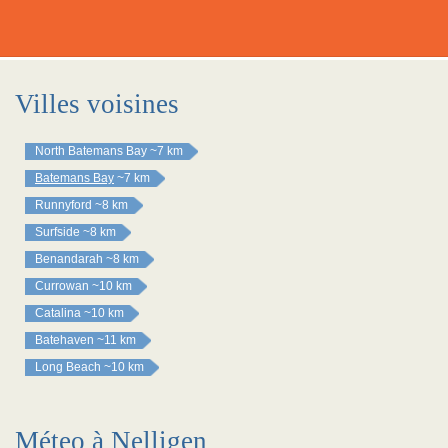
Villes voisines
North Batemans Bay
~7 km
Batemans Bay
~7 km
Runnyford
~8 km
Surfside
~8 km
Benandarah
~8 km
Currowan
~10 km
Catalina
~10 km
Batehaven
~11 km
Long Beach
~10 km
Méteo à Nelligen