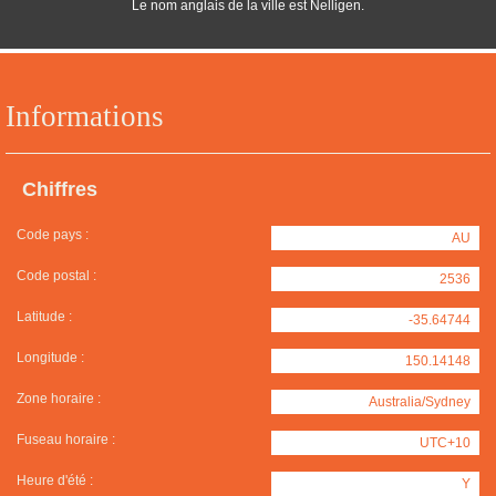
Le nom anglais de la ville est Nelligen.
Informations
Chiffres
Code pays :
AU
Code postal :
2536
Latitude :
-35.64744
Longitude :
150.14148
Zone horaire :
Australia/Sydney
Fuseau horaire :
UTC+10
Heure d'été :
Y