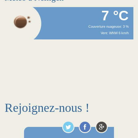
7 °C
Couverture nuageuse: 3 %
Vent: WNW 6 km/h
Rejoignez-nous !