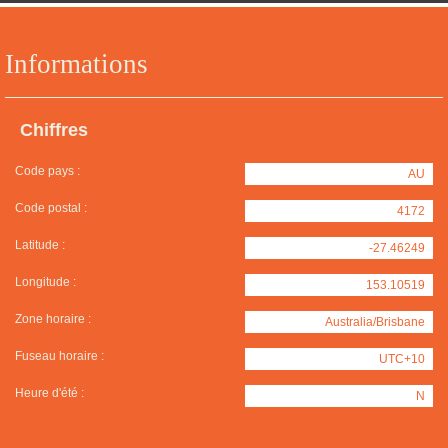
Informations
Chiffres
Code pays :
AU
Code postal :
4172
Latitude :
-27.46249
Longitude :
153.10519
Zone horaire :
Australia/Brisbane
Fuseau horaire :
UTC+10
Heure d'été :
N