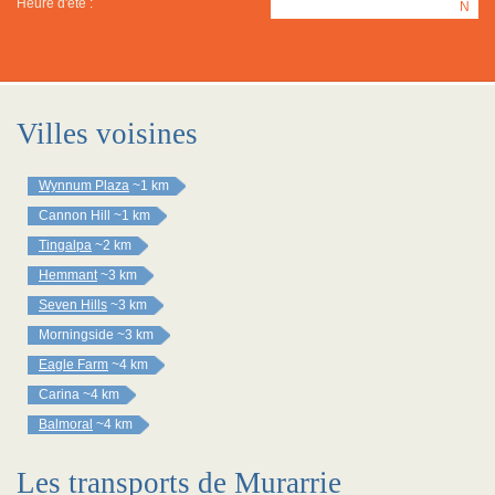
Heure d'été :
N
Villes voisines
Wynnum Plaza
~1 km
Cannon Hill
~1 km
Tingalpa
~2 km
Hemmant
~3 km
Seven Hills
~3 km
Morningside
~3 km
Eagle Farm
~4 km
Carina
~4 km
Balmoral
~4 km
Les transports de Murarrie