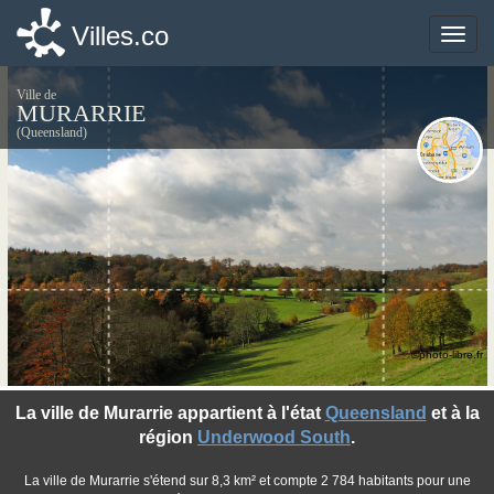
Villes.co
Villes.co
Toggle
Toggle
naviga
naviga
Ville de
MURARRIE
(Queensland)
©photo-libre.fr
La ville de Murarrie appartient à l'état
Queensland
et à la
région
Underwood South
.
La ville de Murarrie s'étend sur 8,3 km² et compte 2 784 habitants pour une