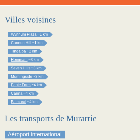
Villes voisines
Wynnum Plaza
~1 km
Cannon Hill
~1 km
Tingalpa
~2 km
Hemmant
~3 km
Seven Hills
~3 km
Morningside
~3 km
Eagle Farm
~4 km
Carina
~4 km
Balmoral
~4 km
Les transports de Murarrie
Aéroport international