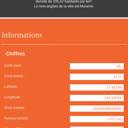
densité de 335,42 habitants par km².
Le nom anglais de la ville est Murarrie.
Informations
Chiffres
Code pays :
AU
Code postal :
4172
Latitude :
-27.46249
Longitude :
153.10519
Zone horaire :
Australia/Brisbane
Fuseau horaire :
UTC+10