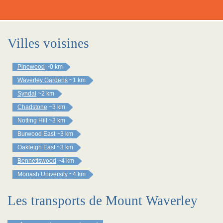
Villes voisines
Pinewood
~0 km
Waverley Gardens
~1 km
Syndal
~2 km
Chadstone
~3 km
Notting Hill
~3 km
Burwood East
~3 km
Oakleigh East
~3 km
Bennettswood
~4 km
Monash University
~4 km
Les transports de Mount Waverley