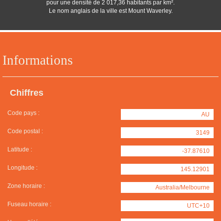
pour une densité de 2 017,36 habitants par km².
Le nom anglais de la ville est Mount Waverley.
Informations
Chiffres
Code pays :
AU
Code postal :
3149
Latitude :
-37.87610
Longitude :
145.12901
Zone horaire :
Australia/Melbourne
Fuseau horaire :
UTC+10