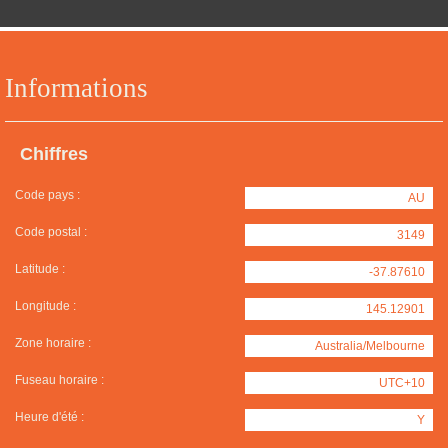
Informations
Chiffres
Code pays :
AU
Code postal :
3149
Latitude :
-37.87610
Longitude :
145.12901
Zone horaire :
Australia/Melbourne
Fuseau horaire :
UTC+10
Heure d'été :
Y