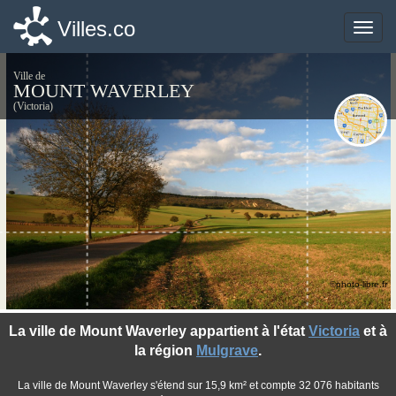
Villes.co
Villes.co
Toggle
Toggle
naviga
naviga
Ville de
MOUNT WAVERLEY
(Victoria)
©photo-libre.fr
La ville de Mount Waverley appartient à l'état
Victoria
et à
la région
Mulgrave
.
La ville de Mount Waverley s'étend sur 15,9 km² et compte 32 076 habitants