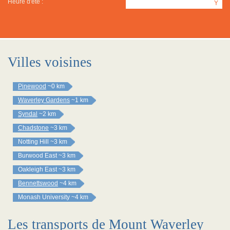
Heure d'été :
Y
Villes voisines
Pinewood
~0 km
Waverley Gardens
~1 km
Syndal
~2 km
Chadstone
~3 km
Notting Hill
~3 km
Burwood East
~3 km
Oakleigh East
~3 km
Bennettswood
~4 km
Monash University
~4 km
Les transports de Mount Waverley