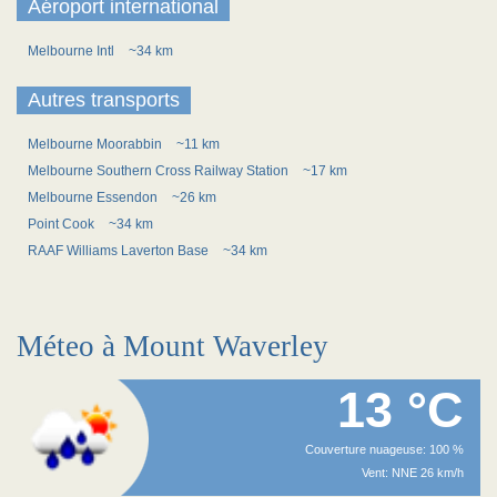
Aéroport international
Melbourne Intl
~34 km
Autres transports
Melbourne Moorabbin
~11 km
Melbourne Southern Cross Railway Station
~17 km
Melbourne Essendon
~26 km
Point Cook
~34 km
RAAF Williams Laverton Base
~34 km
Méteo à Mount Waverley
13 °C
Couverture nuageuse: 100 %
Vent: NNE 26 km/h