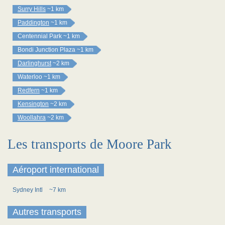
Surry Hills
~1 km
Paddington
~1 km
Centennial Park
~1 km
Bondi Junction Plaza
~1 km
Darlinghurst
~2 km
Waterloo
~1 km
Redfern
~1 km
Kensington
~2 km
Woollahra
~2 km
Les transports de Moore Park
Aéroport international
Sydney Intl
~7 km
Autres transports