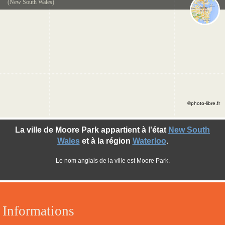
(New South Wales)
©photo-libre.fr
La ville de Moore Park appartient à l'état
New South
Wales
et à la région
Waterloo
.
Le nom anglais de la ville est Moore Park.
Informations