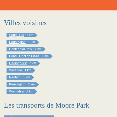
Villes voisines
Surry Hills
~1 km
Paddington
~1 km
Centennial Park
~1 km
Bondi Junction Plaza
~1 km
Darlinghurst
~2 km
Waterloo
~1 km
Redfern
~1 km
Kensington
~2 km
Woollahra
~2 km
Les transports de Moore Park