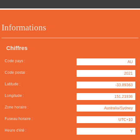
Informations
Chiffres
Code pays :
AU
Code postal :
2021
Latitude :
-33.89363
Longitude :
151.21936
Zone horaire :
Australia/Sydney
Fuseau horaire :
UTC+10
Heure d'été :
Y