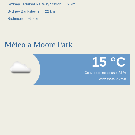
Sydney Terminal Railway Station
~2 km
Sydney Bankstown
~22 km
Richmond
~52 km
Méteo à Moore Park
15 °C
Couverture nuageuse: 28 %
Vent: WSW 2 km/h