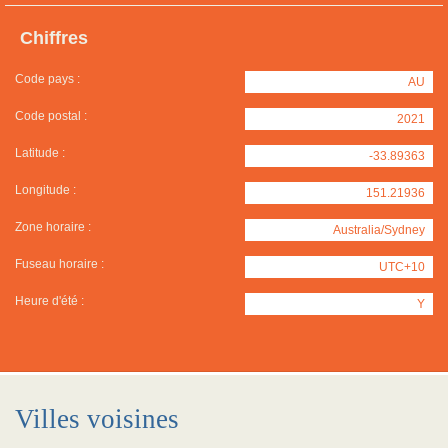
Chiffres
Code pays :
AU
Code postal :
2021
Latitude :
-33.89363
Longitude :
151.21936
Zone horaire :
Australia/Sydney
Fuseau horaire :
UTC+10
Heure d'été :
Y
Villes voisines