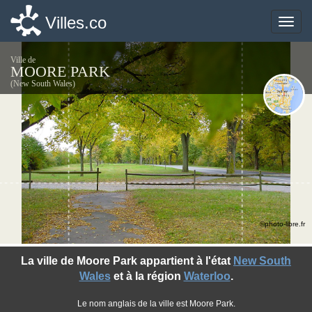
Villes.co
Villes.co
Toggle
Toggle
naviga
naviga
Ville de
MOORE PARK
(New South Wales)
©photo-libre.fr
La ville de Moore Park appartient à l'état
New South
Wales
et à la région
Waterloo
.
Le nom anglais de la ville est Moore Park.