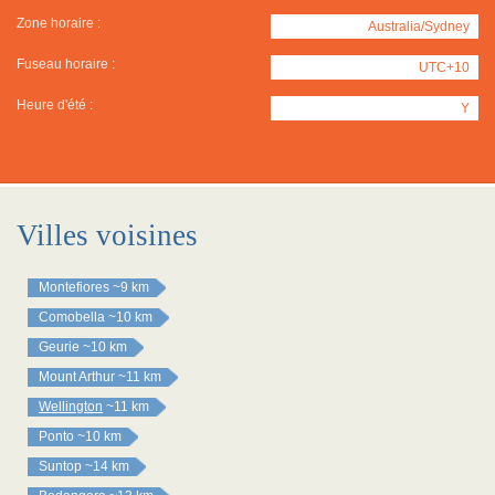
Zone horaire :
Australia/Sydney
Fuseau horaire :
UTC+10
Heure d'été :
Y
Villes voisines
Montefiores
~9 km
Comobella
~10 km
Geurie
~10 km
Mount Arthur
~11 km
Wellington
~11 km
Ponto
~10 km
Suntop
~14 km