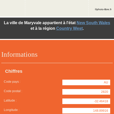
©photo-libre.fr
La ville de Maryvale appartient à l'état
New South Wales
et à la région
Country West
.
Informations
Chiffres
Code pays :
AU
Code postal :
2820
Latitude :
-32.46418
Longitude :
148.89916