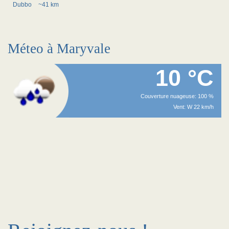
Dubbo
~41 km
Méteo à Maryvale
10 °C
Couverture nuageuse: 100 %
Vent: W 22 km/h