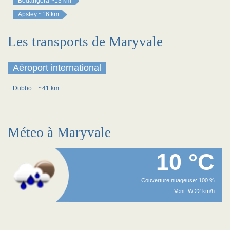
Bodangora
~13 km
Apsley
~16 km
Les transports de Maryvale
Aéroport international
Dubbo
~41 km
Méteo à Maryvale
10 °C
Couverture nuageuse: 100 %
Vent: W 22 km/h