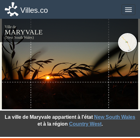
Villes.co
Villes.co
Toggle
Toggle
naviga
naviga
Ville de
MARYVALE
(New South Wales)
©photo-libre.fr
La ville de Maryvale appartient à l'état
New South Wales
et à la région
Country West
.