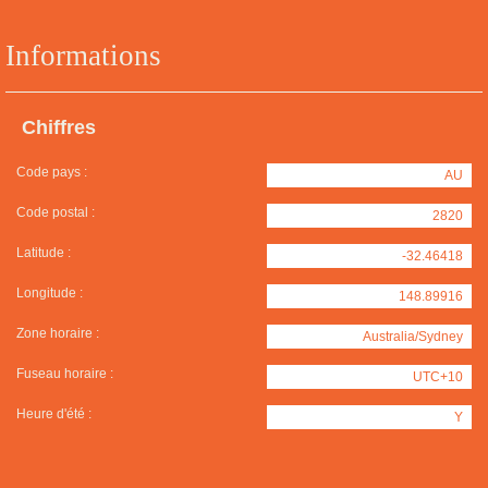
Informations
Chiffres
Code pays :
AU
Code postal :
2820
Latitude :
-32.46418
Longitude :
148.89916
Zone horaire :
Australia/Sydney
Fuseau horaire :
UTC+10
Heure d'été :
Y