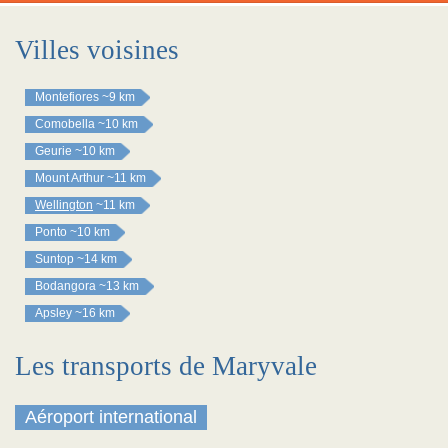
Villes voisines
Montefiores
~9 km
Comobella
~10 km
Geurie
~10 km
Mount Arthur
~11 km
Wellington
~11 km
Ponto
~10 km
Suntop
~14 km
Bodangora
~13 km
Apsley
~16 km
Les transports de Maryvale
Aéroport international