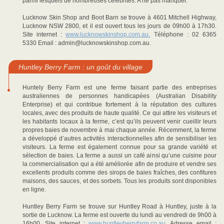
parmi lesquels de nombreuses célébrités. A ne pas manquer.
Lucknow Skin Shop and Boot Barn se trouve à 4601 Mitchell Highway,
Lucknow NSW 2800, et il est ouvert tous les jours de 09h00 à 17h30.
Site internet :
www.lucknowskinshop.com.au.
Téléphone : 02 6365
5330 Email : admin@lucknowskinshop.com.au.
Huntley Berry Farm : un goût du village
Huntely Berry Farm est une ferme faisant partie des entreprises
australiennes de personnes handicapées (Australian Disability
Enterprise) et qui contribue fortement à la réputation des cultures
locales, avec des produits de haute qualité. Ce qui attire les visiteurs et
les habitants locaux à la ferme, c’est qu’ils peuvent venir cueillir leurs
propres baies de novembre à mai chaque année. Récemment, la ferme
a développé d’autres activités interactionnelles afin de sensibiliser les
visiteurs. La ferme est également connue pour sa grande variété et
sélection de baies. La ferme a aussi un café ainsi qu’une cuisine pour
la commercialisation qui a été améliorée afin de produire et vendre ses
excellents produits comme des sirops de baies fraîches, des confitures
maisons, des sauces, et des sorbets. Tous les produits sont disponibles
en ligne.
Huntley Berry Farm se trouve sur Huntley Road à Huntley, juste à la
sortie de Lucknow. La ferme est ouverte du lundi au vendredi de 9h00 à
16h00. Site internet :
www.huntleyberryfarm.co.au.
Adresse email :