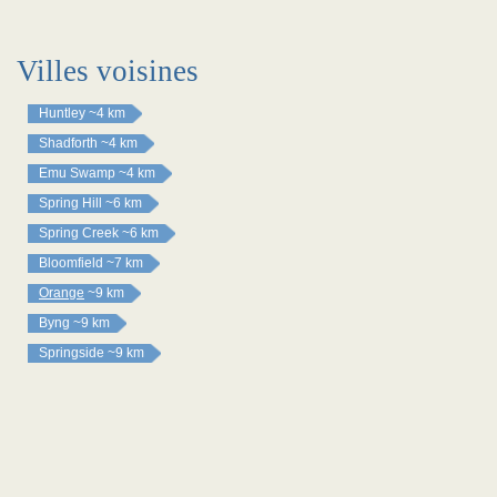
Villes voisines
Huntley
~4 km
Shadforth
~4 km
Emu Swamp
~4 km
Spring Hill
~6 km
Spring Creek
~6 km
Bloomfield
~7 km
Orange
~9 km
Byng
~9 km
Springside
~9 km