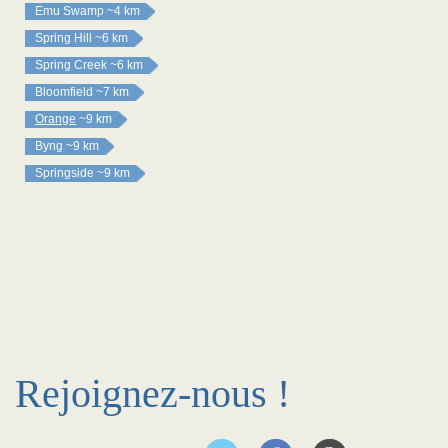
Emu Swamp
~4 km
Spring Hill
~6 km
Spring Creek
~6 km
Bloomfield
~7 km
Orange
~9 km
Byng
~9 km
Springside
~9 km
Rejoignez-nous !