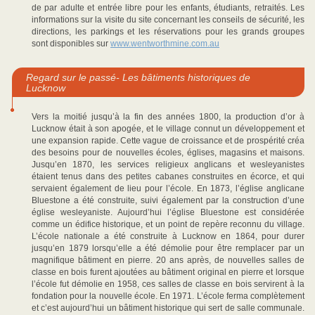
de par adulte et entrée libre pour les enfants, étudiants, retraités. Les
informations sur la visite du site concernant les conseils de sécurité, les
directions, les parkings et les réservations pour les grands groupes
sont disponibles sur
www.wentworthmine.com.au
Regard sur le passé- Les bâtiments historiques de
Lucknow
Vers la moitié jusqu’à la fin des années 1800, la production d’or à
Lucknow était à son apogée, et le village connut un développement et
une expansion rapide. Cette vague de croissance et de prospérité créa
des besoins pour de nouvelles écoles, églises, magasins et maisons.
Jusqu’en 1870, les services religieux anglicans et wesleyanistes
étaient tenus dans des petites cabanes construites en écorce, et qui
servaient également de lieu pour l’école. En 1873, l’église anglicane
Bluestone a été construite, suivi également par la construction d’une
église wesleyaniste. Aujourd’hui l’église Bluestone est considérée
comme un édifice historique, et un point de repère reconnu du village.
L’école nationale a été construite à Lucknow en 1864, pour durer
jusqu’en 1879 lorsqu’elle a été démolie pour être remplacer par un
magnifique bâtiment en pierre. 20 ans après, de nouvelles salles de
classe en bois furent ajoutées au bâtiment original en pierre et lorsque
l’école fut démolie en 1958, ces salles de classe en bois servirent à la
fondation pour la nouvelle école. En 1971. L’école ferma complètement
et c’est aujourd’hui un bâtiment historique qui sert de salle communale.