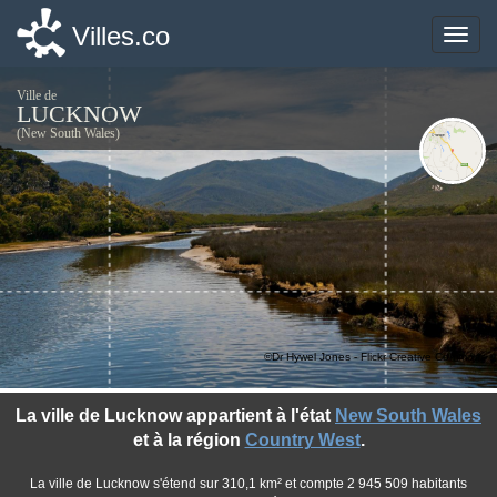
Villes.co
Villes.co
Toggle
Toggle
naviga
naviga
Ville de
LUCKNOW
(New South Wales)
©Dr Hywel Jones - Flickr Creative Commons
La ville de Lucknow appartient à l'état
New South Wales
et à la région
Country West
.
La ville de Lucknow s'étend sur 310,1 km² et compte 2 945 509 habitants