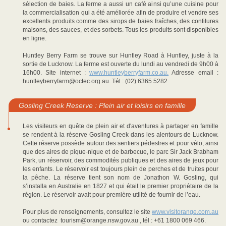
sélection de baies. La ferme a aussi un café ainsi qu’une cuisine pour
la commercialisation qui a été améliorée afin de produire et vendre ses
excellents produits comme des sirops de baies fraîches, des confitures
maisons, des sauces, et des sorbets. Tous les produits sont disponibles
en ligne.
Huntley Berry Farm se trouve sur Huntley Road à Huntley, juste à la
sortie de Lucknow. La ferme est ouverte du lundi au vendredi de 9h00 à
16h00. Site internet :
www.huntleyberryfarm.co.au.
Adresse email :
huntleyberryfarm@octec.org.au. Tél : (02) 6365 5282
Gosling Creek Reserve : Plein air et loisirs en famille
Les visiteurs en quête de plein air et d'aventures à partager en famille
se rendent à la réserve Gosling Creek dans les alentours de Lucknow.
Cette réserve possède autour des sentiers pédestres et pour vélo, ainsi
que des aires de pique-nique et de barbecue, le parc Sir Jack Brabham
Park, un réservoir, des commodités publiques et des aires de jeux pour
les enfants. Le réservoir est toujours plein de perches et de truites pour
la pêche. La réserve tient son nom de Jonathon W. Gosling, qui
s’installa en Australie en 1827 et qui était le premier propriétaire de la
région. Le réservoir avait pour première utilité de fournir de l’eau.
Pour plus de renseignements, consultez le site
www.visitorange.com.au
ou contactez tourism@orange.nsw.gov.au , tél : +61 1800 069 466.