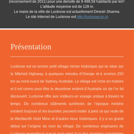
(recensement de 2011) pour une densité de 9 498,58 habitants par km².
L'altitude moyenne est de 128 m.
Le maire de la ville de Lucknow est actuellement Dinesh Sharma.
Le site Internet de Lucknow est
http://lucknow.nic.in
Présentation
Lucknow est un ancien petit village minier historique qui se situe sur
le Mitchell Highway, à quelques minutes d’Orange et à environ 250
km au nord-ouest de Sydney, Australie. Le village est riche en histoire
et il est connu pour être le deuxième endroit d’Australie où de l’or fut
découvert. Lucknow offre aux visiteurs un voyage unique à travers le
temps. De nombreux bâtiments surélevés de l’époque minière
existent toujours et les touristes peuvent visiter à pied ce qui reste de
la Wentworth Gold Mine et d’autres lieux historiques. Il y a un grand
débat sur l’origine du nom du village. De nombreux originaires de
Lucknow revendique que le nom vient d’un des premiers comptables