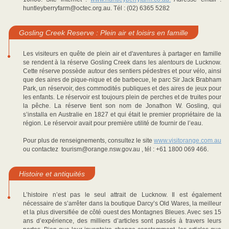
huntleyberryfarm@octec.org.au. Tél : (02) 6365 5282
Gosling Creek Reserve : Plein air et loisirs en famille
Les visiteurs en quête de plein air et d'aventures à partager en famille
se rendent à la réserve Gosling Creek dans les alentours de Lucknow.
Cette réserve possède autour des sentiers pédestres et pour vélo, ainsi
que des aires de pique-nique et de barbecue, le parc Sir Jack Brabham
Park, un réservoir, des commodités publiques et des aires de jeux pour
les enfants. Le réservoir est toujours plein de perches et de truites pour
la pêche. La réserve tient son nom de Jonathon W. Gosling, qui
s’installa en Australie en 1827 et qui était le premier propriétaire de la
région. Le réservoir avait pour première utilité de fournir de l’eau.
Pour plus de renseignements, consultez le site
www.visitorange.com.au
ou contactez tourism@orange.nsw.gov.au , tél : +61 1800 069 466.
Histoire et antiquités
L’histoire n’est pas le seul attrait de Lucknow. Il est également
nécessaire de s’arrêter dans la boutique Darcy’s Old Wares, la meilleur
et la plus diversifiée de côté ouest des Montagnes Bleues. Avec ses 15
ans d’expérience, des milliers d’articles sont passés à travers leurs