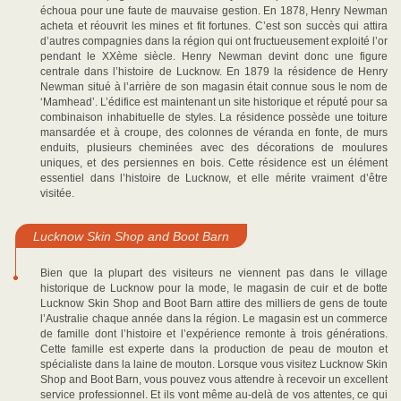
échoua pour une faute de mauvaise gestion. En 1878, Henry Newman
acheta et réouvrit les mines et fit fortunes. C’est son succès qui attira
d’autres compagnies dans la région qui ont fructueusement exploité l’or
pendant le XXème siècle. Henry Newman devint donc une figure
centrale dans l’histoire de Lucknow. En 1879 la résidence de Henry
Newman situé à l’arrière de son magasin était connue sous le nom de
‘Mamhead’. L’édifice est maintenant un site historique et réputé pour sa
combinaison inhabituelle de styles. La résidence possède une toiture
mansardée et à croupe, des colonnes de véranda en fonte, de murs
enduits, plusieurs cheminées avec des décorations de moulures
uniques, et des persiennes en bois. Cette résidence est un élément
essentiel dans l’histoire de Lucknow, et elle mérite vraiment d’être
visitée.
Lucknow Skin Shop and Boot Barn
Bien que la plupart des visiteurs ne viennent pas dans le village
historique de Lucknow pour la mode, le magasin de cuir et de botte
Lucknow Skin Shop and Boot Barn attire des milliers de gens de toute
l’Australie chaque année dans la région. Le magasin est un commerce
de famille dont l’histoire et l’expérience remonte à trois générations.
Cette famille est experte dans la production de peau de mouton et
spécialiste dans la laine de mouton. Lorsque vous visitez Lucknow Skin
Shop and Boot Barn, vous pouvez vous attendre à recevoir un excellent
service professionnel. Et ils vont même au-delà de vos attentes, ce qui