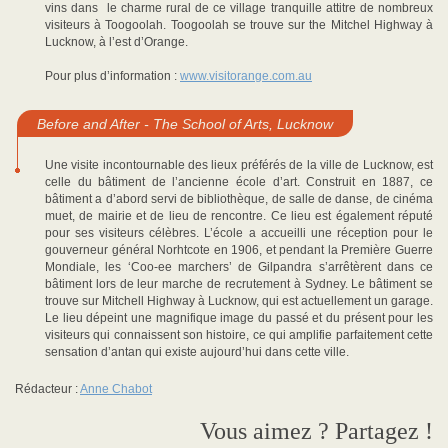
vins dans le charme rural de ce village tranquille attitre de nombreux
visiteurs à Toogoolah. Toogoolah se trouve sur the Mitchel Highway à
Lucknow, à l’est d’Orange.
Pour plus d’information :
www.visitorange.com.au
Before and After - The School of Arts, Lucknow
Une visite incontournable des lieux préférés de la ville de Lucknow, est
celle du bâtiment de l’ancienne école d’art. Construit en 1887, ce
bâtiment a d’abord servi de bibliothèque, de salle de danse, de cinéma
muet, de mairie et de lieu de rencontre. Ce lieu est également réputé
pour ses visiteurs célèbres. L’école a accueilli une réception pour le
gouverneur général Norhtcote en 1906, et pendant la Première Guerre
Mondiale, les ‘Coo-ee marchers’ de Gilpandra s’arrêtèrent dans ce
bâtiment lors de leur marche de recrutement à Sydney. Le bâtiment se
trouve sur Mitchell Highway à Lucknow, qui est actuellement un garage.
Le lieu dépeint une magnifique image du passé et du présent pour les
visiteurs qui connaissent son histoire, ce qui amplifie parfaitement cette
sensation d’antan qui existe aujourd’hui dans cette ville.
Rédacteur :
Anne Chabot
Vous aimez ? Partagez !