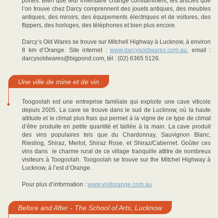
portes. Bien que leur inventaire change constamment, les articles que
l’on trouve chez Darcy comprennent des jouets antiques, des meubles
antiques, des miroirs, des équipements électriques et de voitures, des
flippers, des horloges, des téléphones et bien plus encore.
Darcy’s Old Wares se trouve sur Mitchell Highway à Lucknow, à environ
8 km d’Orange. Site internet :
www.darcysoldwares.com.au
, email :
darcysoldwares@bigpond.com, tél : (02) 6365 5126.
Une ville de mine et de vin
Toogoolah est une entreprise familiale qui exploite une cave viticole
depuis 2005. La cave se trouve dans le sud de Lucknow, où la haute
altitude et le climat plus frais qui permet à la vigne de ce type de climat
d’être produite en petite quantité et taillée à la main. La cave produit
des vins populaires tels que du Chardonnay, Sauvignon Blanc,
Riesling, Shiraz, Merlot, Shiraz Rose, et Shiraz/Cabernet. Goûter ces
vins dans le charme rural de ce village tranquille attitre de nombreux
visiteurs à Toogoolah. Toogoolah se trouve sur the Mitchel Highway à
Lucknow, à l’est d’Orange.
Pour plus d’information :
www.visitorange.com.au
Before and After - The School of Arts, Lucknow