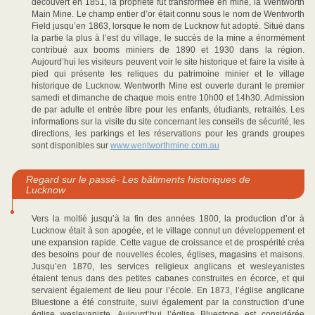
découvert en 1851, la propriété fut transformée en mine, la Wentworth
Main Mine. Le champ entier d’or était connu sous le nom de Wentworth
Field jusqu’en 1863, lorsque le nom de Lucknow fut adopté. Situé dans
la partie la plus à l’est du village, le succès de la mine a énormément
contribué aux booms miniers de 1890 et 1930 dans la région.
Aujourd’hui les visiteurs peuvent voir le site historique et faire la visite à
pied qui présente les reliques du patrimoine minier et le village
historique de Lucknow. Wentworth Mine est ouverte durant le premier
samedi et dimanche de chaque mois entre 10h00 et 14h30. Admission
de par adulte et entrée libre pour les enfants, étudiants, retraités. Les
informations sur la visite du site concernant les conseils de sécurité, les
directions, les parkings et les réservations pour les grands groupes
sont disponibles sur
www.wentworthmine.com.au
Regard sur le passé- Les bâtiments historiques de
Lucknow
Vers la moitié jusqu’à la fin des années 1800, la production d’or à
Lucknow était à son apogée, et le village connut un développement et
une expansion rapide. Cette vague de croissance et de prospérité créa
des besoins pour de nouvelles écoles, églises, magasins et maisons.
Jusqu’en 1870, les services religieux anglicans et wesleyanistes
étaient tenus dans des petites cabanes construites en écorce, et qui
servaient également de lieu pour l’école. En 1873, l’église anglicane
Bluestone a été construite, suivi également par la construction d’une
église wesleyaniste. Aujourd’hui l’église Bluestone est considérée