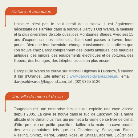
Histoire et antiquités
L’histoire n’est pas le seul attrait de Lucknow. Il est également
nécessaire de s’arrêter dans la boutique Darcy’s Old Wares, la meilleur
et la plus diversifiée de côté ouest des Montagnes Bleues. Avec ses 15
ans d’expérience, des milliers d’articles sont passés à travers leurs
portes. Bien que leur inventaire change constamment, les articles que
l’on trouve chez Darcy comprennent des jouets antiques, des meubles
antiques, des miroirs, des équipements électriques et de voitures, des
flippers, des horloges, des téléphones et bien plus encore.
Darcy’s Old Wares se trouve sur Mitchell Highway à Lucknow, à environ
8 km d’Orange. Site internet :
www.darcysoldwares.com.au
, email :
darcysoldwares@bigpond.com, tél : (02) 6365 5126.
Une ville de mine et de vin
Toogoolah est une entreprise familiale qui exploite une cave viticole
depuis 2005. La cave se trouve dans le sud de Lucknow, où la haute
altitude et le climat plus frais qui permet à la vigne de ce type de climat
d’être produite en petite quantité et taillée à la main. La cave produit
des vins populaires tels que du Chardonnay, Sauvignon Blanc,
Riesling, Shiraz, Merlot, Shiraz Rose, et Shiraz/Cabernet. Goûter ces