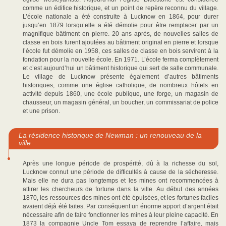
comme un édifice historique, et un point de repère reconnu du village.
L’école nationale a été construite à Lucknow en 1864, pour durer
jusqu’en 1879 lorsqu’elle a été démolie pour être remplacer par un
magnifique bâtiment en pierre. 20 ans après, de nouvelles salles de
classe en bois furent ajoutées au bâtiment original en pierre et lorsque
l’école fut démolie en 1958, ces salles de classe en bois servirent à la
fondation pour la nouvelle école. En 1971. L’école ferma complètement
et c’est aujourd’hui un bâtiment historique qui sert de salle communale.
Le village de Lucknow présente également d’autres bâtiments
historiques, comme une église catholique, de nombreux hôtels en
activité depuis 1860, une école publique, une forge, un magasin de
chausseur, un magasin général, un boucher, un commissariat de police
et une prison.
La résidence historique de Newman : un renouveau de la
ville
Après une longue période de prospérité, dû à la richesse du sol,
Lucknow connut une période de difficultés à cause de la sécheresse.
Mais elle ne dura pas longtemps et les mines ont recommencées à
attirer les chercheurs de fortune dans la ville. Au début des années
1870, les ressources des mines ont été épuisées, et les fortunes faciles
avaient déjà été faites. Par conséquent un énorme apport d’argent était
nécessaire afin de faire fonctionner les mines à leur pleine capacité. En
1873 la compagnie Uncle Tom essaya de reprendre l’affaire, mais