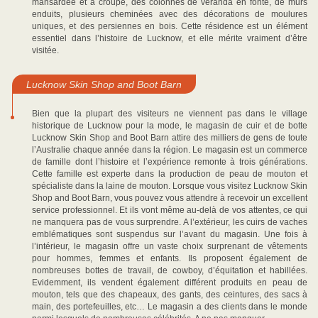
mansardée et à croupe, des colonnes de véranda en fonte, de murs
enduits, plusieurs cheminées avec des décorations de moulures
uniques, et des persiennes en bois. Cette résidence est un élément
essentiel dans l’histoire de Lucknow, et elle mérite vraiment d’être
visitée.
Lucknow Skin Shop and Boot Barn
Bien que la plupart des visiteurs ne viennent pas dans le village
historique de Lucknow pour la mode, le magasin de cuir et de botte
Lucknow Skin Shop and Boot Barn attire des milliers de gens de toute
l’Australie chaque année dans la région. Le magasin est un commerce
de famille dont l’histoire et l’expérience remonte à trois générations.
Cette famille est experte dans la production de peau de mouton et
spécialiste dans la laine de mouton. Lorsque vous visitez Lucknow Skin
Shop and Boot Barn, vous pouvez vous attendre à recevoir un excellent
service professionnel. Et ils vont même au-delà de vos attentes, ce qui
ne manquera pas de vous surprendre. A l’extérieur, les cuirs de vaches
emblématiques sont suspendus sur l’avant du magasin. Une fois à
l’intérieur, le magasin offre un vaste choix surprenant de vêtements
pour hommes, femmes et enfants. Ils proposent également de
nombreuses bottes de travail, de cowboy, d’équitation et habillées.
Evidemment, ils vendent également différent produits en peau de
mouton, tels que des chapeaux, des gants, des ceintures, des sacs à
main, des portefeuilles, etc… Le magasin a des clients dans le monde