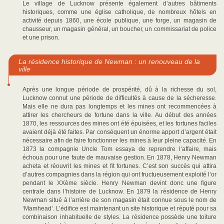
Le village de Lucknow présente également d’autres bâtiments
historiques, comme une église catholique, de nombreux hôtels en
activité depuis 1860, une école publique, une forge, un magasin de
chausseur, un magasin général, un boucher, un commissariat de police
et une prison.
La résidence historique de Newman : un renouveau de la
ville
Après une longue période de prospérité, dû à la richesse du sol,
Lucknow connut une période de difficultés à cause de la sécheresse.
Mais elle ne dura pas longtemps et les mines ont recommencées à
attirer les chercheurs de fortune dans la ville. Au début des années
1870, les ressources des mines ont été épuisées, et les fortunes faciles
avaient déjà été faites. Par conséquent un énorme apport d’argent était
nécessaire afin de faire fonctionner les mines à leur pleine capacité. En
1873 la compagnie Uncle Tom essaya de reprendre l’affaire, mais
échoua pour une faute de mauvaise gestion. En 1878, Henry Newman
acheta et réouvrit les mines et fit fortunes. C’est son succès qui attira
d’autres compagnies dans la région qui ont fructueusement exploité l’or
pendant le XXème siècle. Henry Newman devint donc une figure
centrale dans l’histoire de Lucknow. En 1879 la résidence de Henry
Newman situé à l’arrière de son magasin était connue sous le nom de
‘Mamhead’. L’édifice est maintenant un site historique et réputé pour sa
combinaison inhabituelle de styles. La résidence possède une toiture