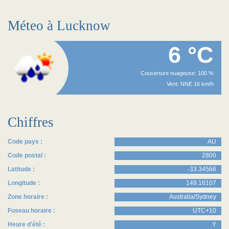
Méteo à Lucknow
6 °C
Couverture nuageuse: 100 %
Vent: NNE 16 km/h
Chiffres
Code pays :
AU
Code postal :
2800
Latitude :
-33.34566
Longitude :
149.16107
Zone horaire :
Australia/Sydney
Fuseau horaire :
UTC+10
Heure d'été :
Y