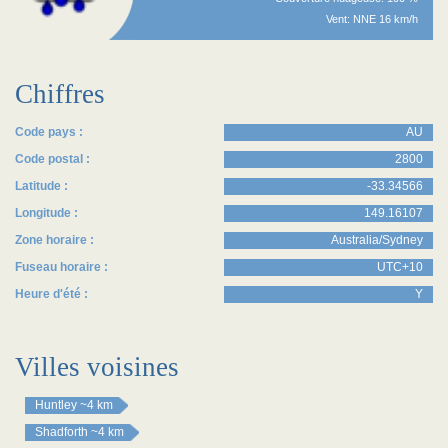
Vent: NNE 16 km/h
Chiffres
Code pays :
AU
Code postal :
2800
Latitude :
-33.34566
Longitude :
149.16107
Zone horaire :
Australia/Sydney
Fuseau horaire :
UTC+10
Heure d'été :
Y
Villes voisines
Huntley
~4 km
Shadforth
~4 km