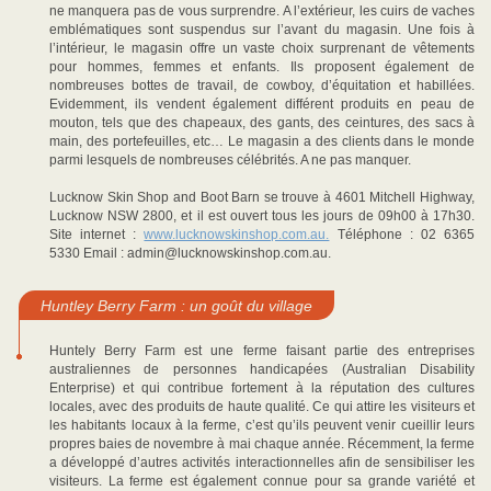
ne manquera pas de vous surprendre. A l’extérieur, les cuirs de vaches
emblématiques sont suspendus sur l’avant du magasin. Une fois à
l’intérieur, le magasin offre un vaste choix surprenant de vêtements
pour hommes, femmes et enfants. Ils proposent également de
nombreuses bottes de travail, de cowboy, d’équitation et habillées.
Evidemment, ils vendent également différent produits en peau de
mouton, tels que des chapeaux, des gants, des ceintures, des sacs à
main, des portefeuilles, etc… Le magasin a des clients dans le monde
parmi lesquels de nombreuses célébrités. A ne pas manquer.
Lucknow Skin Shop and Boot Barn se trouve à 4601 Mitchell Highway,
Lucknow NSW 2800, et il est ouvert tous les jours de 09h00 à 17h30.
Site internet :
www.lucknowskinshop.com.au.
Téléphone : 02 6365
5330 Email : admin@lucknowskinshop.com.au.
Huntley Berry Farm : un goût du village
Huntely Berry Farm est une ferme faisant partie des entreprises
australiennes de personnes handicapées (Australian Disability
Enterprise) et qui contribue fortement à la réputation des cultures
locales, avec des produits de haute qualité. Ce qui attire les visiteurs et
les habitants locaux à la ferme, c’est qu’ils peuvent venir cueillir leurs
propres baies de novembre à mai chaque année. Récemment, la ferme
a développé d’autres activités interactionnelles afin de sensibiliser les
visiteurs. La ferme est également connue pour sa grande variété et