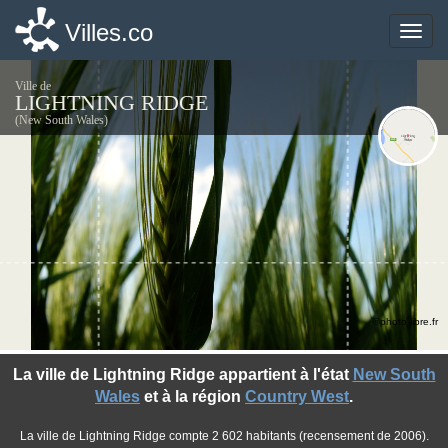
Villes.co
Villes.co
Toggle
Toggle
naviga
naviga
Ville de
LIGHTNING RIDGE
(New South Wales)
©photo-libre.fr
La ville de Lightning Ridge appartient à l'état
New South
Wales
et à la région
Country West
.
La ville de Lightning Ridge compte 2 602 habitants (recensement de 2006).