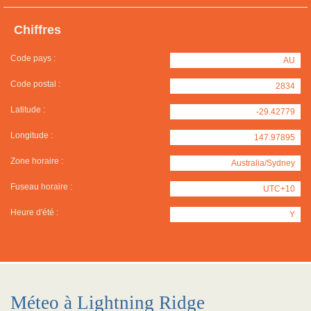
Chiffres
Code pays :
AU
Code postal :
2834
Latitude :
-29.42779
Longitude :
147.97895
Zone horaire :
Australia/Sydney
Fuseau horaire :
UTC+10
Heure d'été :
Y
Méteo à Lightning Ridge