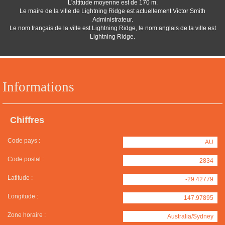
L'altitude moyenne est de 170 m.
Le maire de la ville de Lightning Ridge est actuellement Victor Smith
Administrateur.
Le nom français de la ville est Lightning Ridge, le nom anglais de la ville est
Lightning Ridge.
Informations
Chiffres
Code pays :
AU
Code postal :
2834
Latitude :
-29.42779
Longitude :
147.97895
Zone horaire :
Australia/Sydney