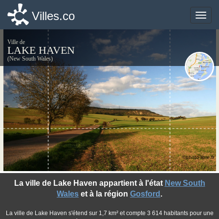
Villes.co
Villes.co
Toggle
Toggle
naviga
naviga
Ville de
LAKE HAVEN
(New South Wales)
©photo-libre.fr
La ville de Lake Haven appartient à l'état
New South
Wales
et à la région
Gosford
.
La ville de Lake Haven s'étend sur 1,7 km² et compte 3 614 habitants pour une