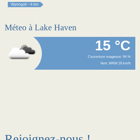
Wyongah
~4 km
Méteo à Lake Haven
15 °C
Couverture nuageuse: 94 %
Vent: WNW 28 km/h
Rejoignez-nous !