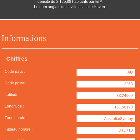
densité de 2 125,88 habitants par km².
Le nom anglais de la ville est Lake Haven.
Informations
Chiffres
Code pays :
AU
Code postal :
2263
Latitude :
-33.24009
Longitude :
151.50193
Zone horaire :
Australia/Sydney
Fuseau horaire :
UTC+10