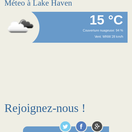
Méteo à Lake Haven
15 °C
Couverture nuageuse: 94 %
Vent: WNW 28 km/h
Rejoignez-nous !