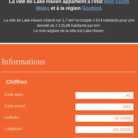
La ville de Lake Haven appartient à l'état
New South
Wales
et à la région
Gosford
.
La ville de Lake Haven s'étend sur 1,7 km² et compte 3 614 habitants pour une
densité de 2 125,88 habitants par km².
Le nom anglais de la ville est Lake Haven.
Informations
Chiffres
Code pays :
AU
Code postal :
2263
Latitude :
-33.24009
Longitude :
151.50193