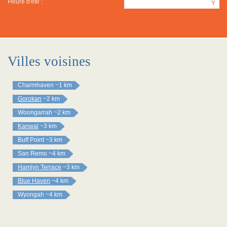
Heure d'été :
Y
Villes voisines
Charmhaven
~1 km
Gorokan
~2 km
Woongarrah
~2 km
Kanwal
~3 km
Buff Point
~3 km
San Remo
~4 km
Hamlyn Terrace
~3 km
Blue Haven
~4 km
Wyongah
~4 km