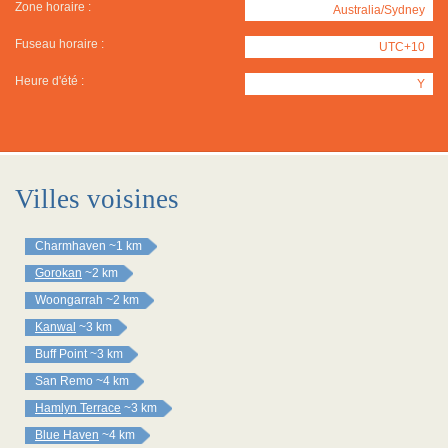
Zone horaire :
Australia/Sydney
Fuseau horaire :
UTC+10
Heure d'été :
Y
Villes voisines
Charmhaven
~1 km
Gorokan
~2 km
Woongarrah
~2 km
Kanwal
~3 km
Buff Point
~3 km
San Remo
~4 km
Hamlyn Terrace
~3 km
Blue Haven
~4 km