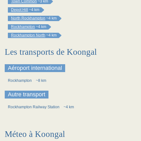
Town Common
~3 km
Depot Hill
~4 km
North Rockhampton
~4 km
Rockhampton
~4 km
Rockhampton North
~4 km
Les transports de Koongal
Aéroport international
Rockhampton
~8 km
Autre transport
Rockhampton Railway Station
~4 km
Méteo à Koongal