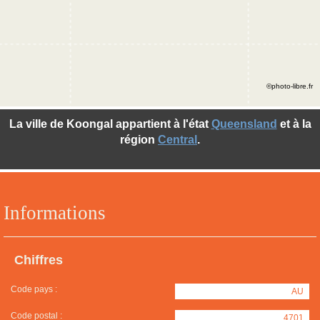
©photo-libre.fr
La ville de Koongal appartient à l'état
Queensland
et à la
région
Central
.
Informations
Chiffres
Code pays :
AU
Code postal :
4701