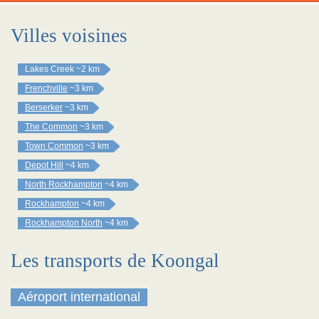
Villes voisines
Lakes Creek
~2 km
Frenchville
~3 km
Berserker
~3 km
The Common
~3 km
Town Common
~3 km
Depot Hill
~4 km
North Rockhampton
~4 km
Rockhampton
~4 km
Rockhampton North
~4 km
Les transports de Koongal
Aéroport international