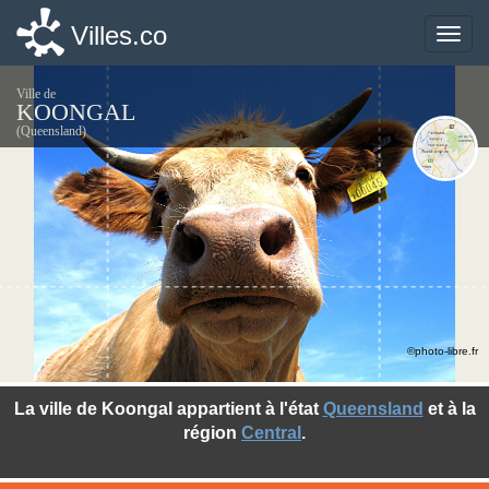
Villes.co
Villes.co
Toggle
Toggle
naviga
naviga
Ville de
KOONGAL
(Queensland)
©photo-libre.fr
La ville de Koongal appartient à l'état
Queensland
et à la
région
Central
.