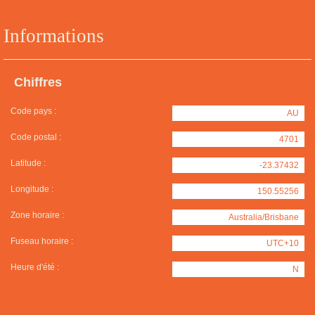
Informations
Chiffres
Code pays :
AU
Code postal :
4701
Latitude :
-23.37432
Longitude :
150.55256
Zone horaire :
Australia/Brisbane
Fuseau horaire :
UTC+10
Heure d'été :
N