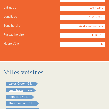
Latitude :
-23.37432
Longitude :
150.55256
Zone horaire :
Australia/Brisbane
Fuseau horaire :
UTC+10
Heure d'été :
N
Villes voisines
Lakes Creek
~2 km
Frenchville
~3 km
Berserker
~3 km
The Common
~3 km