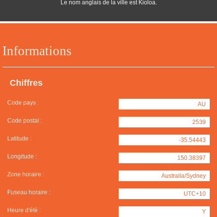
Le nom anglais de la ville est Kioloa.
Informations
Chiffres
Code pays :
AU
Code postal :
2539
Latitude :
-35.54443
Longitude :
150.38397
Zone horaire :
Australia/Sydney
Fuseau horaire :
UTC+10
Heure d'été :
Y