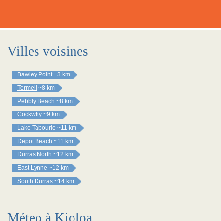
Villes voisines
Bawley Point
~3 km
Termeil
~8 km
Pebbly Beach
~8 km
Cockwhy
~9 km
Lake Tabourie
~11 km
Depot Beach
~11 km
Durras North
~12 km
East Lynne
~12 km
South Durras
~14 km
Méteo à Kioloa