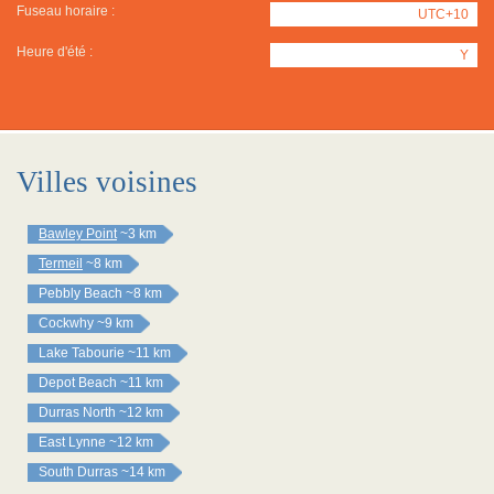
Fuseau horaire :
UTC+10
Heure d'été :
Y
Villes voisines
Bawley Point
~3 km
Termeil
~8 km
Pebbly Beach
~8 km
Cockwhy
~9 km
Lake Tabourie
~11 km
Depot Beach
~11 km
Durras North
~12 km
East Lynne
~12 km
South Durras
~14 km