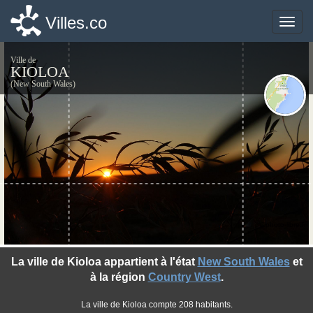
Villes.co
Villes.co
Toggle
Toggle
naviga
naviga
Ville de
KIOLOA
(New South Wales)
©photo-libre.fr
La ville de Kioloa appartient à l'état
New South Wales
et
à la région
Country West
.
La ville de Kioloa compte 208 habitants.