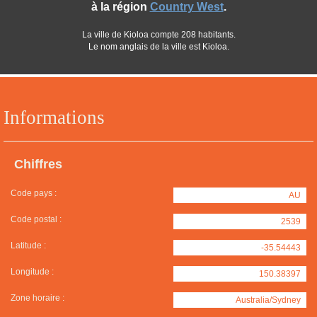
à la région
Country West
.
La ville de Kioloa compte 208 habitants.
Le nom anglais de la ville est Kioloa.
Informations
Chiffres
Code pays :
AU
Code postal :
2539
Latitude :
-35.54443
Longitude :
150.38397
Zone horaire :
Australia/Sydney