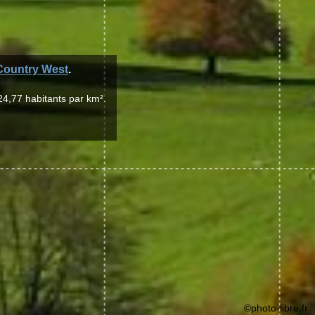
Country West
.
24,77 habitants par km².
©photo-libre.fr