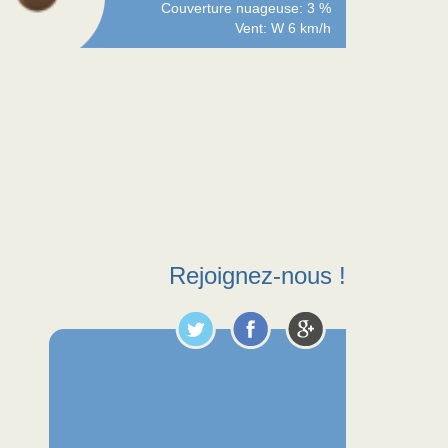
Couverture nuageuse: 3 %
Vent: W 6 km/h
Rejoignez-nous !