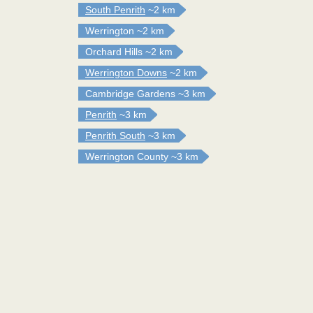
South Penrith
~2 km
Werrington
~2 km
Orchard Hills
~2 km
Werrington Downs
~2 km
Cambridge Gardens
~3 km
Penrith
~3 km
Penrith South
~3 km
Werrington County
~3 km