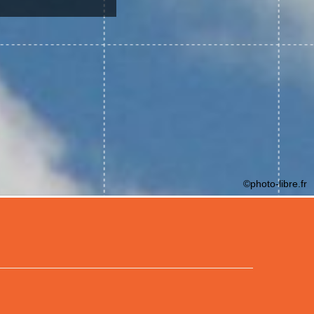
©photo-libre.fr