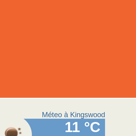
Méteo à Kingswood
11 °C