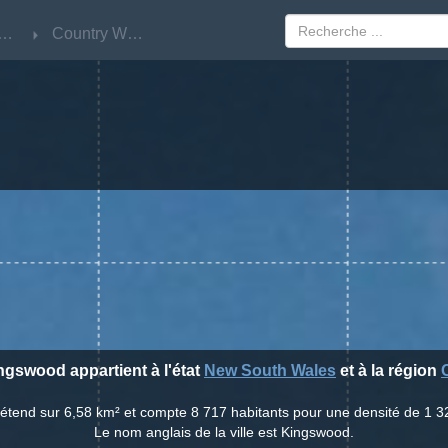
w South Wales
w South Wales
Country West
Country West
ingswood appartient à l'état
New South Wales
et à la région
'étend sur 6,58 km² et compte 8 717 habitants pour une densité de 1 3
Le nom anglais de la ville est Kingswood.