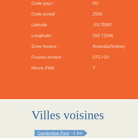
Code pays :
AU
Code postal :
2550
Latitude :
-33.75997
Longitude :
150.72046
Zone horaire :
Australia/Sydney
Fuseau horaire :
UTC+10
Heure d'été :
Y
Villes voisines
Cambridge Park
~1 km