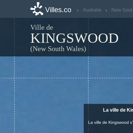
Villes.co
Villes.co
Australie
Australie
Ne
Ne
Ville de
KINGSWOOD
(New South Wales)
La ville de K
La ville de Kingswood s