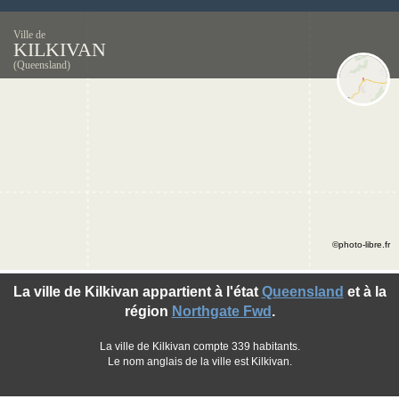
Ville de
KILKIVAN
(Queensland)
©photo-libre.fr
La ville de Kilkivan appartient à l'état
Queensland
et à la
région
Northgate Fwd
.
La ville de Kilkivan compte 339 habitants.
Le nom anglais de la ville est Kilkivan.