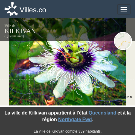
Villes.co
Villes.co
Toggle
Toggle
naviga
naviga
Ville de
KILKIVAN
(Queensland)
©photo-libre.fr
La ville de Kilkivan appartient à l'état
Queensland
et à la
région
Northgate Fwd
.
La ville de Kilkivan compte 339 habitants.