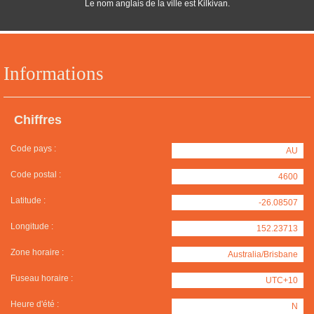
Le nom anglais de la ville est Kilkivan.
Informations
Chiffres
Code pays :
AU
Code postal :
4600
Latitude :
-26.08507
Longitude :
152.23713
Zone horaire :
Australia/Brisbane
Fuseau horaire :
UTC+10
Heure d'été :
N