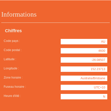
Informations
Chiffres
Code pays :
AU
Code postal :
4600
Latitude :
-26.08507
Longitude :
152.23713
Zone horaire :
Australia/Brisbane
Fuseau horaire :
UTC+10
Heure d'été :
N