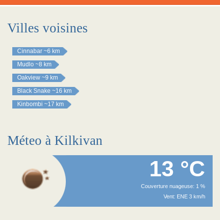
Villes voisines
Cinnabar
~6 km
Mudlo
~8 km
Oakview
~9 km
Black Snake
~16 km
Kinbombi
~17 km
Méteo à Kilkivan
13 °C
Couverture nuageuse: 1 %
Vent: ENE 3 km/h