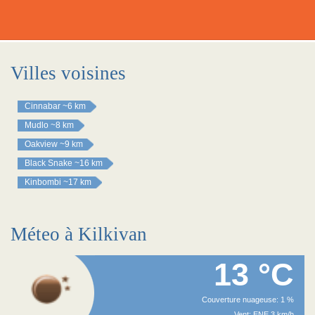
Villes voisines
Cinnabar
~6 km
Mudlo
~8 km
Oakview
~9 km
Black Snake
~16 km
Kinbombi
~17 km
Méteo à Kilkivan
13 °C
Couverture nuageuse: 1 %
Vent: ENE 3 km/h