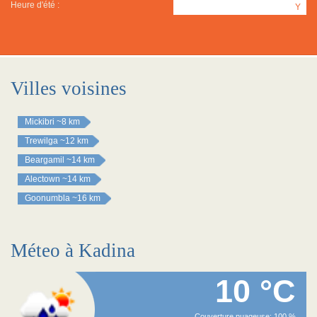
Heure d'été :
Y
Villes voisines
Mickibri
~8 km
Trewilga
~12 km
Beargamil
~14 km
Alectown
~14 km
Goonumbla
~16 km
Méteo à Kadina
10 °C
Couverture nuageuse: 100 %