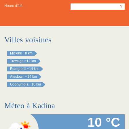
Heure d'été :
Y
Villes voisines
Mickibri
~8 km
Trewilga
~12 km
Beargamil
~14 km
Alectown
~14 km
Goonumbla
~16 km
Méteo à Kadina
10 °C