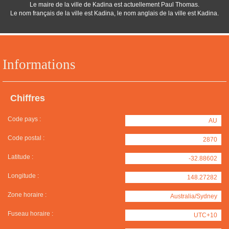
Le maire de la ville de Kadina est actuellement Paul Thomas.
Le nom français de la ville est Kadina, le nom anglais de la ville est Kadina.
Informations
Chiffres
Code pays :
AU
Code postal :
2870
Latitude :
-32.88602
Longitude :
148.27282
Zone horaire :
Australia/Sydney
Fuseau horaire :
UTC+10