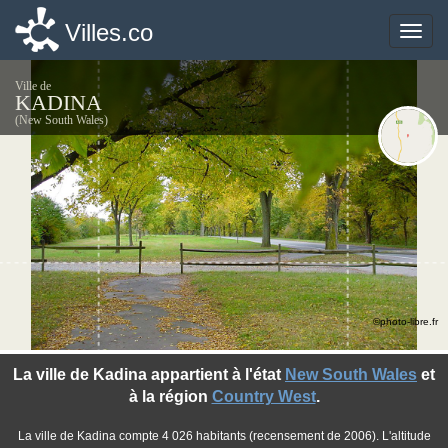
Villes.co
Villes.co
Toggle
Toggle
naviga
naviga
Ville de
KADINA
(New South Wales)
©photo-libre.fr
La ville de Kadina appartient à l'état
New South Wales
et
à la région
Country West
.
La ville de Kadina compte 4 026 habitants (recensement de 2006). L'altitude