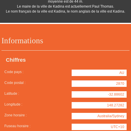
moyenne est de 44 m.
Le maire de la ville de Kadina est actuellement Paul Thomas.
Le nom français de la ville est Kadina, le nom anglais de la ville est Kadina.
Informations
Chiffres
Code pays :
AU
Code postal :
2870
Latitude :
-32.88602
Longitude :
148.27282
Zone horaire :
Australia/Sydney
Fuseau horaire :
UTC+10