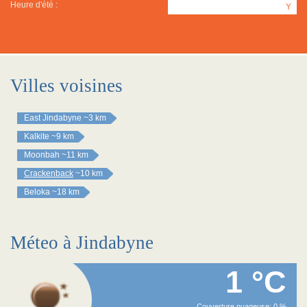
Heure d'été :
Y
Villes voisines
East Jindabyne
~3 km
Kalkite
~9 km
Moonbah
~11 km
Crackenback
~10 km
Beloka
~18 km
Méteo à Jindabyne
1 °C
Couverture nuageuse: 0 %