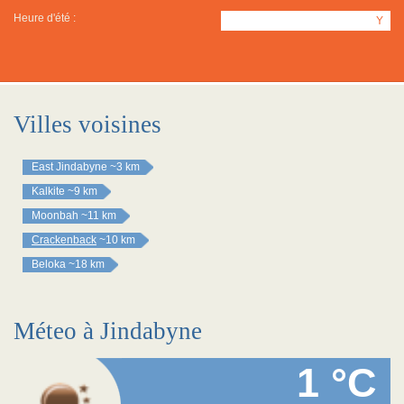
Heure d'été :
Y
Villes voisines
East Jindabyne
~3 km
Kalkite
~9 km
Moonbah
~11 km
Crackenback
~10 km
Beloka
~18 km
Méteo à Jindabyne
1 °C