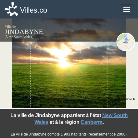
Villes.co
Villes.co
Toggle
Toggle
naviga
naviga
Ville de
JINDABYNE
(New South Wales)
©photo-libre.fr
La ville de Jindabyne appartient à l'état
New South
Wales
et à la région
Canberra
.
La ville de Jindabyne compte 1 903 habitants (recensement de 2006).