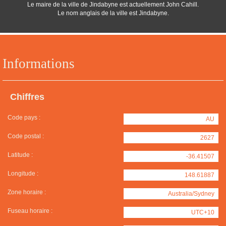
Le maire de la ville de Jindabyne est actuellement John Cahill.
Le nom anglais de la ville est Jindabyne.
Informations
Chiffres
Code pays :
AU
Code postal :
2627
Latitude :
-36.41507
Longitude :
148.61887
Zone horaire :
Australia/Sydney
Fuseau horaire :
UTC+10