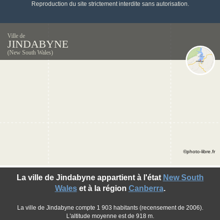
Reproduction du site strictement interdite sans autorisation.
Ville de
JINDABYNE
(New South Wales)
©photo-libre.fr
La ville de Jindabyne appartient à l'état
New South
Wales
et à la région
Canberra
.
La ville de Jindabyne compte 1 903 habitants (recensement de 2006).
L'altitude moyenne est de 918 m.