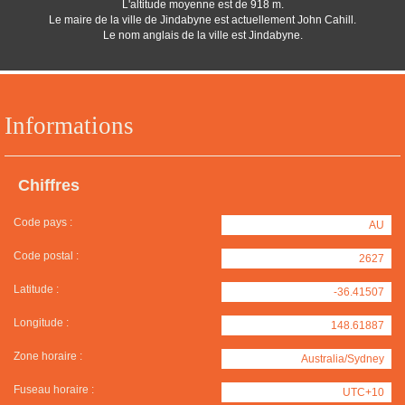
L'altitude moyenne est de 918 m.
Le maire de la ville de Jindabyne est actuellement John Cahill.
Le nom anglais de la ville est Jindabyne.
Informations
Chiffres
Code pays :
AU
Code postal :
2627
Latitude :
-36.41507
Longitude :
148.61887
Zone horaire :
Australia/Sydney
Fuseau horaire :
UTC+10