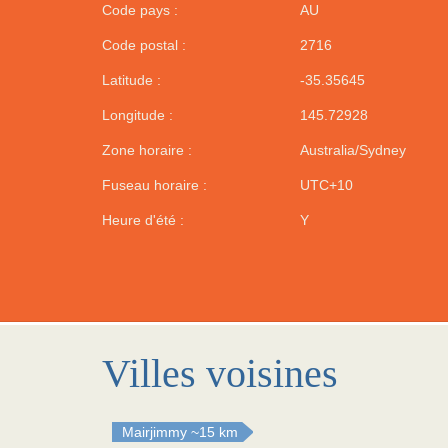
Code pays :
AU
Code postal :
2716
Latitude :
-35.35645
Longitude :
145.72928
Zone horaire :
Australia/Sydney
Fuseau horaire :
UTC+10
Heure d'été :
Y
Villes voisines
Mairjimmy
~15 km