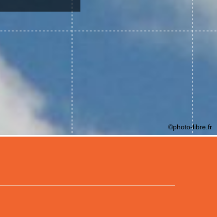
©photo-libre.fr