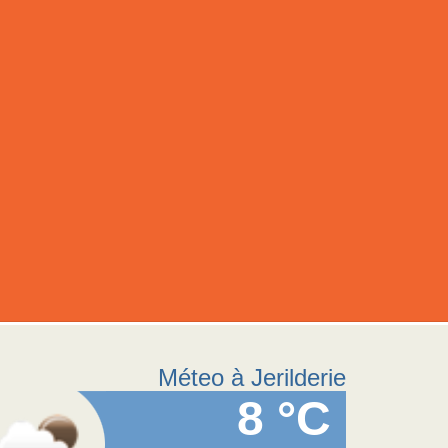
Méteo à Jerilderie
8 °C