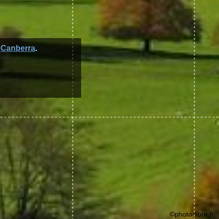
n
Canberra
.
©photo-libre.fr