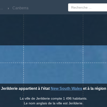
w South Wales
w South Wales
Canberra
Canberra
 Jerilderie appartient à l'état
New South Wales
et à la régio
La ville de Jerilderie compte 1 496 habitants.
Le nom anglais de la ville est Jerilderie.