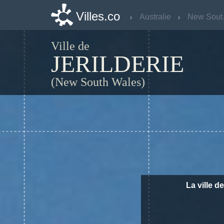
Villes.co
Villes.co
Australie
Australie
Ne
Ne
Ville de
JERILDERIE
(New South Wales)
La ville de