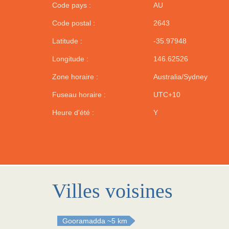
Code pays :
AU
Code postal :
2643
Latitude :
-35.97948
Longitude :
146.62526
Zone horaire :
Australia/Sydney
Fuseau horaire :
UTC+10
Heure d'été :
Y
Villes voisines
Gooramadda
~5 km