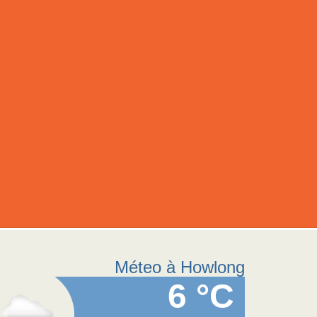
Méteo à Howlong
6 °C