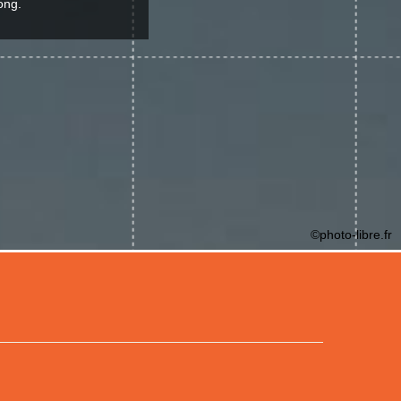
ong.
©photo-libre.fr