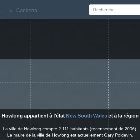
w South Wales
w South Wales
Canberra
Canberra
e Howlong appartient à l'état
New South Wales
et à la région
La ville de Howlong compte 2 111 habitants (recensement de 2006).
Le maire de la ville de Howlong est actuellement Gary Poidevin.