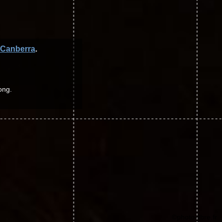
Canberra
.
ong.
©photo-libre.fr