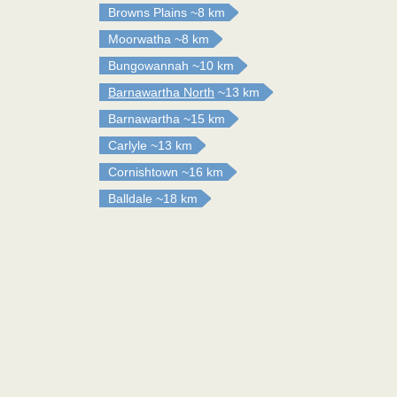
Browns Plains
~8 km
Moorwatha
~8 km
Bungowannah
~10 km
Barnawartha North
~13 km
Barnawartha
~15 km
Carlyle
~13 km
Cornishtown
~16 km
Balldale
~18 km