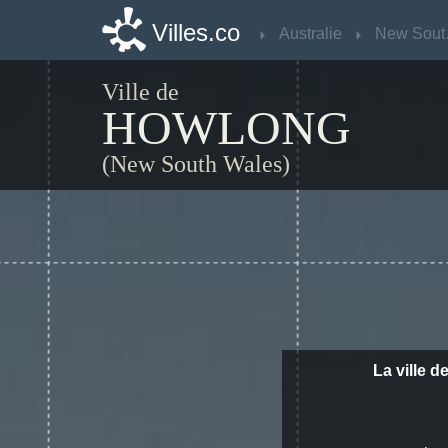
Villes.co
Villes.co
Australie
Australie
Ne
Ne
Ville de
HOWLONG
(New South Wales)
La ville d